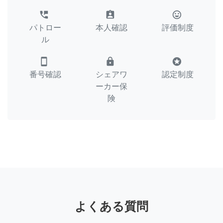
perm_phone_msg
assignment_ind
tag_faces
パトロー
本人確認
評価制度
ル
smartphone
lock
stars
番号確認
シェアワ
認定制度
ーカー保
険
よくある質問