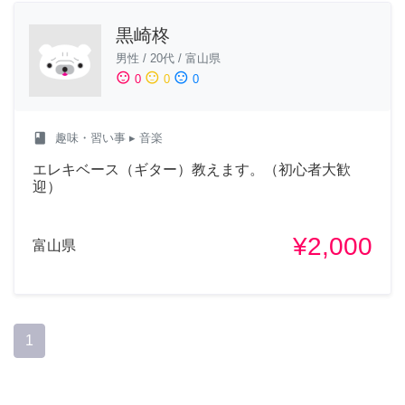
黒崎柊
男性
/
20代
/
富山県
sentiment_satisfied
sentiment_neutral
sentiment_dissatisfied
0
0
0
class
趣味・習い事
▸ 音楽
エレキベース（ギター）教えます。（初心者大歓
迎）
¥2,000
富山県
1