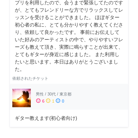
プリを利用したので、会うまで緊張してたのです
が、とてもフレンドリーな方でリラックスしてレ
ッスンを受けることができました。 ほぼギター
初心者の私に、とても分かりやすく教えてくださ
り、依頼して良かったです。 事前にお伝えして
いた好みのアーティストの中で、やりやすいフレ
ーズも教えて頂き、実際に鳴らすことが出来て、
とてもギターが身近に感じました。 また利用し
たいと思います。本日はありがとうございまし
た。
依頼されたチケット
男性
/
30代
/
東京都
sentiment_satisfied
sentiment_neutral
sentiment_dissatisfied
6
1
0
ギター教えます(初心者向け)