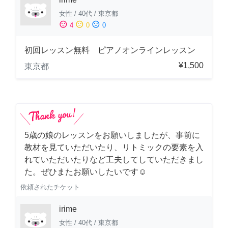
女性
/
40代
/
東京都
sentiment_satisfied
sentiment_neutral
sentiment_dissatisfied
4
0
0
初回レッスン無料 ピアノオンラインレッスン
¥1,500
東京都
5歳の娘のレッスンをお願いしましたが、事前に
教材を見ていただいたり、リトミックの要素を入
れていただいたりなど工夫してしていただきまし
た。ぜひまたお願いしたいです☺️
依頼されたチケット
irime
女性
/
40代
/
東京都