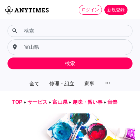
ログイン
新規登録
search
place
検索
more_horiz
全て
修理・組立
家事
TOP
▸
サービス
▸
富山県
▸
趣味・習い事
▸
音楽