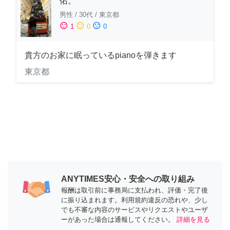
佑。
男性
/
30代
/
東京都
sentiment_satisfied
sentiment_neutral
sentiment_dissatisfied
1
0
0
貴方のお家に眠っているpianoを弾きます
東京都
ANYTIMES安心・安全への取り組み
報酬は取引前に事務局に支払われ、評価・完了後
に振り込まれます。利用規約違反の恐れや、少し
でも不審な内容のサービスやリクエストやユーザ
ーがあった場合は通報してください。
詳細を見る