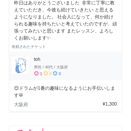
昨日はありがとうございました 非常に丁寧に教
えていただき、今後も続けていきたい と思える
ようになりました。 社会人になって、何か続け
られる趣味を持ちたいと考えていたのですが、頑
張ってみたいと思います またレッスン、よろし
くお願いします✨
依頼されたチケット
toh
男性
/
40代
/
大阪府
sentiment_satisfied
sentiment_neutral
sentiment_dissatisfied
1
0
0
😊ドラムが1番の趣味になるようにお手伝いしま
す🥁
¥1,300
大阪府