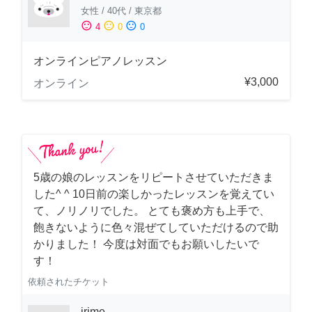
女性
/
40代
/
東京都
sentiment_satisfied
sentiment_neutral
sentiment_dissatisfied
4
0
0
オンラインピアノレッスン
¥3,000
オンライン
5歳の娘のレッスンをリピートさせていただきま
した^ ^ 10日前の楽しかったレッスンを覚えてい
て、ノリノリでした。 とても褒め方も上手で、
飽きないように色々混ぜてしていただけるので助
かりました！ 今度は対面でもお願いしたいで
す！
依頼されたチケット
irime