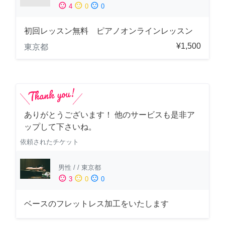
sentiment_satisfied
sentiment_neutral
sentiment_dissatisfied
4
0
0
初回レッスン無料 ピアノオンラインレッスン
¥1,500
東京都
ありがとうございます！ 他のサービスも是非ア
ップして下さいね。
依頼されたチケット
男性
/
/
東京都
sentiment_satisfied
sentiment_neutral
sentiment_dissatisfied
3
0
0
ベースのフレットレス加工をいたします