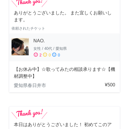
ありがとうございました。 また宜しくお願いし
ます。
依頼されたチケット
NAO.
女性
/
40代
/
愛知県
sentiment_satisfied
sentiment_neutral
sentiment_dissatisfied
2
0
0
【お休み中】☆歌ってみたの相談承ります☆【機
材調整中】
¥500
愛知県春日井市
本日はありがとうございました！ 初めてこのア