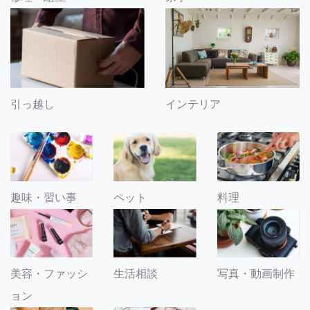
引っ越し
インテリア
趣味・習い事
ペット
料理
美容・ファッシ
生活相談
写真・動画制作
ョン