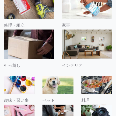
修理・組立
家事
引っ越し
インテリア
趣味・習い事
ペット
料理