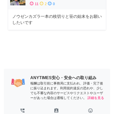
sentiment_satisfied
sentiment_neutral
sentiment_dissatisfied
11
2
0
ノウゼンカズラ一本の枝切りと笹の始末をお願い
したいです
ANYTIMES安心・安全への取り組み
報酬は取引前に事務局に支払われ、評価・完了後
に振り込まれます。利用規約違反の恐れや、少し
でも不審な内容のサービスやリクエストやユーザ
ーがあった場合は通報してください。
詳細を見る
perm_phone_msg
assignment_ind
tag_faces