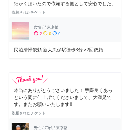
細かく頂いたので依頼する側として安心でした。
依頼されたチケット
女性
/
/
東京都
sentiment_satisfied
sentiment_neutral
sentiment_dissatisfied
2
0
0
民泊清掃依頼 新大久保駅徒歩3分 ×2回依頼
本当にありがとうございました！ 手際良くあっ
という間に仕上げてくださいまして、大満足で
す。またお願いいたします‼️
依頼されたチケット
男性
/
70代
/
東京都