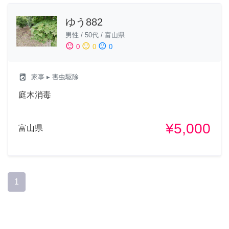
ゆう882
男性
/
50代
/
富山県
sentiment_satisfied
sentiment_neutral
sentiment_dissatisfied
0
0
0
local_laundry_service
家事
▸ 害虫駆除
庭木消毒
¥5,000
富山県
1