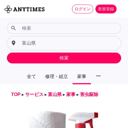
ログイン
新規登録
search
place
検索
more_horiz
全て
修理・組立
家事
TOP
▸
サービス
▸
富山県
▸
家事
▸
害虫駆除