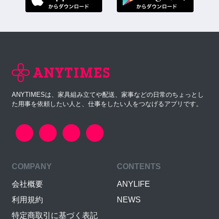
ANYTIMESは、家具組み立てや配送、家事などの日常のちょっとし
た用事を依頼したい人と、仕事をしたい人をつなげるアプリです。
COMPANY
CONTENTS
会社概要
ANYLIFE
利用規約
NEWS
特定商取引に基づく表記