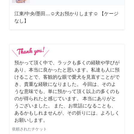
江東/中央/墨田…☺︎犬お預かりします☺︎ 【ケージ
なし】
預かって頂く中で、ラックも多くの経験や学びが
あり、本当に良かったと思います。私達も人に預
けることで、客観的な眼で愛犬を見直すことがで
き、貴重な経験になりました。 今回は、そのよ
うな意味でも、単に預かって頂く以上の多くのも
のが得られたと感じています。 本当にありがと
うございました。 また、お世話になることも、
あるかもしれませんが、その折りには、よろしく
お願いします。
依頼されたチケット