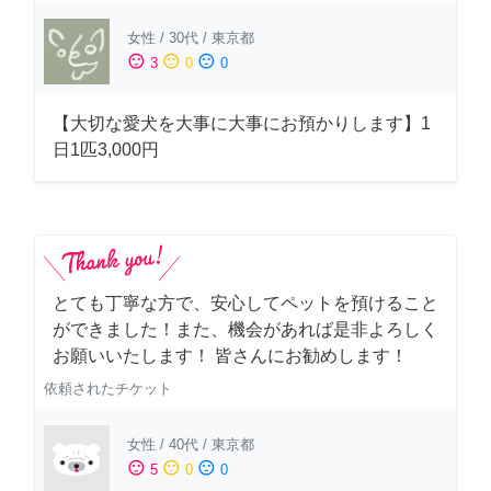
女性
/
30代
/
東京都
sentiment_satisfied
sentiment_neutral
sentiment_dissatisfied
3
0
0
【大切な愛犬を大事に大事にお預かりします】1
日1匹3,000円
とても丁寧な方で、安心してペットを預けること
ができました！また、機会があれば是非よろしく
お願いいたします！ 皆さんにお勧めします！
依頼されたチケット
女性
/
40代
/
東京都
sentiment_satisfied
sentiment_neutral
sentiment_dissatisfied
5
0
0