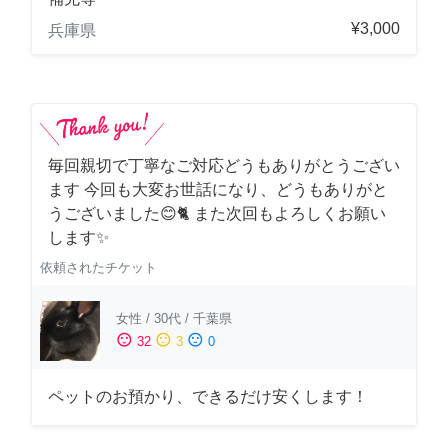
¥3,000
兵庫県
毎回親切で丁寧なご対応どうもありがとうござい
ます 今回も大変お世話になり、どうもありがと
うございました😊🐈 また次回もよろしくお願い
します✨
依頼されたチケット
女性
/
30代
/
千葉県
sentiment_satisfied
sentiment_neutral
sentiment_dissatisfied
32
3
0
ペットのお預かり、できるだけ安くします！