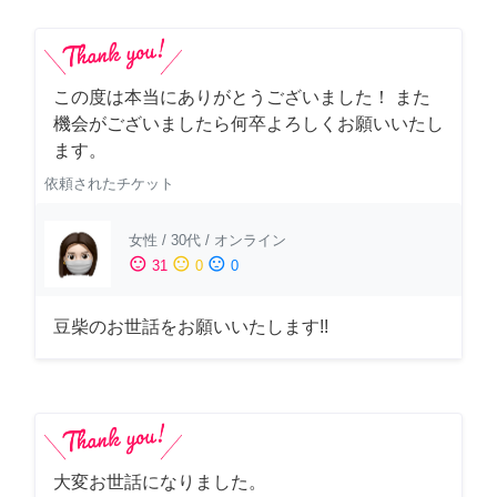
この度は本当にありがとうございました！ また
機会がございましたら何卒よろしくお願いいたし
ます。
依頼されたチケット
女性
/
30代
/
オンライン
sentiment_satisfied
sentiment_neutral
sentiment_dissatisfied
31
0
0
豆柴のお世話をお願いいたします!!
大変お世話になりました。