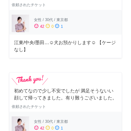
依頼されたチケット
女性
/
30代
/
東京都
sentiment_satisfied
sentiment_neutral
sentiment_dissatisfied
42
0
1
江東/中央/墨田…☺︎犬お預かりします☺︎ 【ケージ
なし】
初めてなので少し不安でしたが 満足そうないい
顔して帰ってきました。有り難うございました。
依頼されたチケット
女性
/
30代
/
東京都
sentiment_satisfied
sentiment_neutral
sentiment_dissatisfied
42
0
1