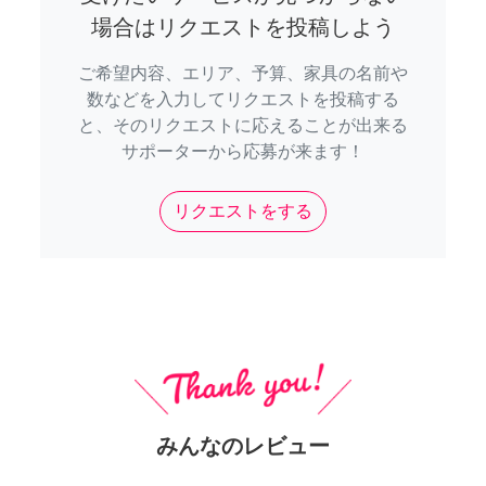
場合はリクエストを投稿しよう
ご希望内容、エリア、予算、家具の名前や
数などを入力してリクエストを投稿する
と、そのリクエストに応えることが出来る
サポーターから応募が来ます！
リクエストをする
みんなのレビュー