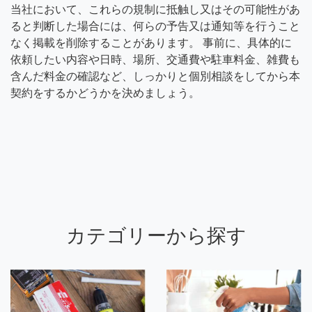
当社において、これらの規制に抵触し又はその可能性があ
ると判断した場合には、何らの予告又は通知等を行うこと
なく掲載を削除することがあります。 事前に、具体的に
依頼したい内容や日時、場所、交通費や駐車料金、雑費も
含んだ料金の確認など、しっかりと個別相談をしてから本
契約をするかどうかを決めましょう。
カテゴリーから探す