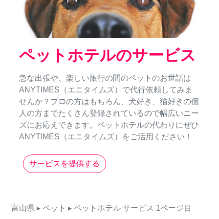
ペットホテルのサービス
急な出張や、楽しい旅行の間のペットのお世話は
ANYTIMES（エニタイムズ）で代行依頼してみま
せんか？プロの方はもちろん、犬好き、猫好きの個
人の方までたくさん登録されているので幅広いニー
ズにお応えできます。ペットホテルの代わりにぜひ
ANYTIMES（エニタイムズ）をご活用ください！
サービスを提供する
富山県
▸ ペット
▸ ペットホテル
サービス
1ページ目