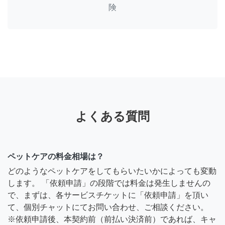
険
よくある質問
ペットケアの料金相場は？
どのようなペットケアをしてもらいたいかによっても変動
します。 「依頼申請」の段階では料金は発生しませんの
で、まずは、各サービスチケットに「依頼申請」を頂い
て、個別チャットにてお問い合わせ、ご相談ください。
※依頼申請後、本契約前（前払い決済前）であれば、キャ