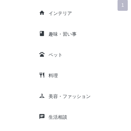
1
home
インテリア
class
趣味・習い事
pets
ペット
restaurant
料理
checkroom
美容・ファッション
chat
生活相談