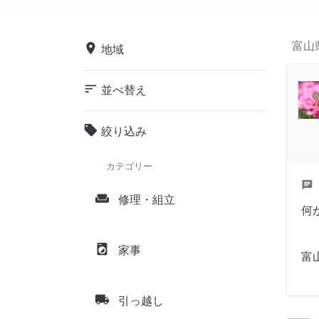
富山
place
地域
sort
並べ替え
local_offer
絞り込み
カテゴリー
chat
weekend
修理・組立
何
local_laundry_service
家事
富
local_shipping
引っ越し