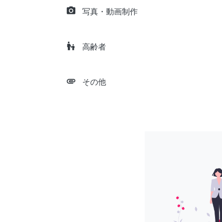
camera_alt
写真・動画制作
escalator_warning
高齢者
attachment
その他