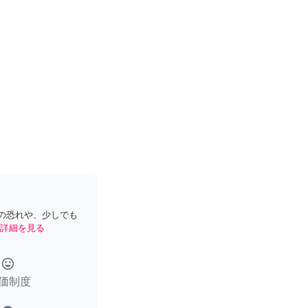
の恐れや、少しでも
詳細を見る
tag_faces
価制度