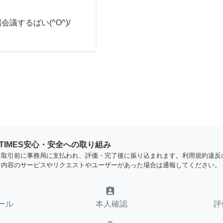
会議するばい(^O^)/
YTIMES安心・安全への取り組み
は取引前に事務局に支払われ、評価・完了後に振り込まれます。利用規約違反
な内容のサービスやリクエストやユーザーがあった場合は通報してください。
assignment_ind
ール
本人確認
評