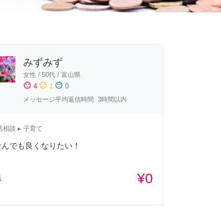
みずみず
女性
/
50代
/
富山県
sentiment_satisfied
sentiment_neutral
sentiment_dissatisfied
4
1
0
メッセージ平均返信時間: 3時間以内
活相談
▸ 子育て
なんでも良くなりたい！
¥0
県