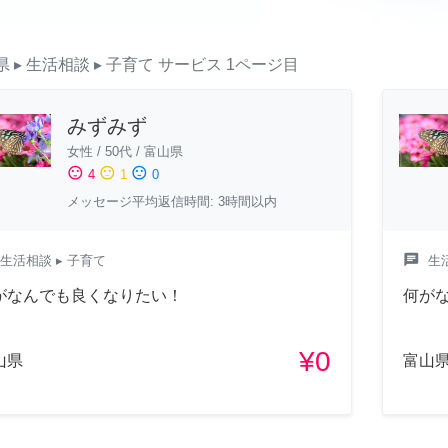
県
▸ 生活相談
▸ 子育て
サービス
1ページ目
みずみず
女性
/
50代
/
富山県
sentiment_satisfied
sentiment_neutral
sentiment_dissatisfied
4
1
0
メッセージ平均返信時間: 3時間以内
chat
生活相談
▸ 子育て
生
がなんでも良くなりたい！
何が
¥0
山県
富山