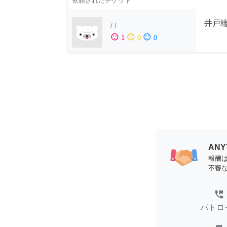
依頼されたチケット
井戸端
/
/
sentiment_satisfied
sentiment_neutral
sentiment_dissatisfied
1
0
0
AN
報酬
不審
perm_phone_msg
パトロ