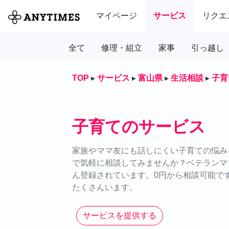
マイページ
サービス
リクエ
全て
修理・組立
家事
引っ越し
TOP
▸
サービス
▸
富山県
▸
生活相談
▸
子育
子育てのサービス
家族やママ友にも話しにくい子育ての悩みを
で気軽に相談してみませんか？ベテランマ
ん登録されています。0円から相談可能で
たくさんいます。
サービスを提供する