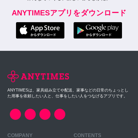
ANYTIMESアプリをダウンロード
ANYTIMESは、家具組み立てや配送、家事などの日常のちょっとし
た用事を依頼したい人と、仕事をしたい人をつなげるアプリです。
COMPANY
CONTENTS