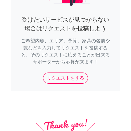
受けたいサービスが見つからない
場合はリクエストを投稿しよう
ご希望内容、エリア、予算、家具の名前や
数などを入力してリクエストを投稿する
と、そのリクエストに応えることが出来る
サポーターから応募が来ます！
リクエストをする