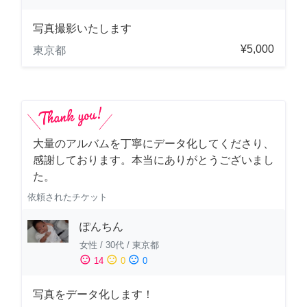
写真撮影いたします
¥5,000
東京都
大量のアルバムを丁寧にデータ化してくださり、
感謝しております。本当にありがとうございまし
た。
依頼されたチケット
ぽんちん
女性
/
30代
/
東京都
sentiment_satisfied
sentiment_neutral
sentiment_dissatisfied
14
0
0
写真をデータ化します！