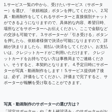
1.サービス一覧の中から、受けたいサービス（サポータ
ー）を選び、「依頼相談」ボタンを押してください。 2.写
真・動画制作をしてくれるサポーターと直接個別チャット
ができるようになりますので、具体的な内容、希望日時、
場所などをサポーターへお伝えください。ここで金額など
の交渉も可能です。 3.サポーターが「引き受ける」ボタン
を押したら、依頼者様側で決済が可能になりますので、詳
細が決まりましたら、前払い決済をしてください。お支払
いは、クレジットカードがご利用いただけます。 クレジ
ットカードをお持ちでない方は事務局までご連絡くださ
い。そうすると、本契約となります。 4.予定日時にサポー
ターが写真・動画制作をします！ 5.サービス提供終了後
は、必ず、評価をしてください。評価まで完了すると、サ
ポーターが報酬を受け取ることができます。
写真・動画制作のサポーターの選び方は？
「認定サポーター」や「本人確認済み」のサポーターがお