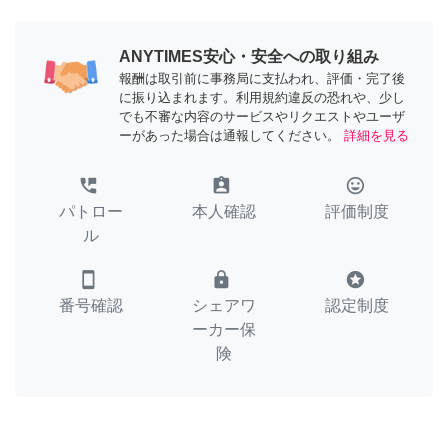
ANYTIMES安心・安全への取り組み
報酬は取引前に事務局に支払われ、評価・完了後
に振り込まれます。利用規約違反の恐れや、少し
でも不審な内容のサービスやリクエストやユーザ
ーがあった場合は通報してください。
詳細を見る
perm_phone_msg
assignment_ind
tag_faces
パトロー
本人確認
評価制度
ル
smartphone
lock
stars
番号確認
シェアワ
認定制度
ーカー保
険