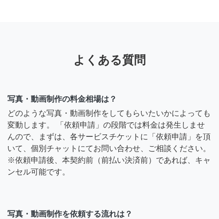
よくある質問
写真・動画制作の料金相場は？
どのような写真・動画制作をしてもらいたいかによっても
変動します。 「依頼申請」の段階では料金は発生しませ
んので、まずは、各サービスチケットに「依頼申請」を頂
いて、個別チャットにてお問い合わせ、ご相談ください。
※依頼申請後、本契約前（前払い決済前）であれば、キャ
ンセル可能です。
写真・動画制作を依頼する流れは？