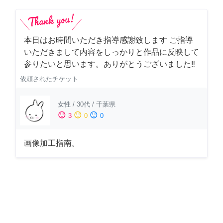
本日はお時間いただき指導感謝致します ご指導
いただきまして内容をしっかりと作品に反映して
参りたいと思います。ありがとうございました‼️
依頼されたチケット
女性
/
30代
/
千葉県
sentiment_satisfied
sentiment_neutral
sentiment_dissatisfied
3
0
0
画像加工指南。