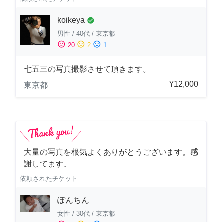
koikeya
check_circle
男性
/
40代
/
東京都
sentiment_satisfied
sentiment_neutral
sentiment_dissatisfied
20
2
1
七五三の写真撮影させて頂きます。
¥12,000
東京都
大量の写真を根気よくありがとうございます。感
謝してます。
依頼されたチケット
ぽんちん
女性
/
30代
/
東京都