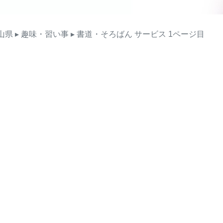
山県
▸ 趣味・習い事
▸ 書道・そろばん
サービス
1ページ目