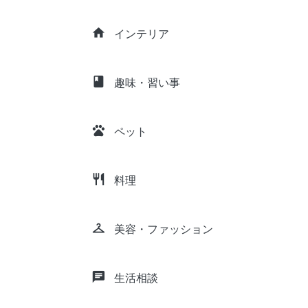
home
インテリア
class
趣味・習い事
pets
ペット
restaurant
料理
checkroom
美容・ファッション
chat
生活相談