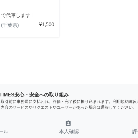
きで代筆します！
¥1,500
(千葉県)
YTIMES安心・安全への取り組み
は取引前に事務局に支払われ、評価・完了後に振り込まれます。利用規約違反
な内容のサービスやリクエストやユーザーがあった場合は通報してください。
assignment_ind
ール
本人確認
評