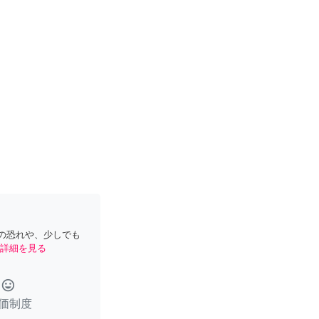
の恐れや、少しでも
詳細を見る
tag_faces
価制度