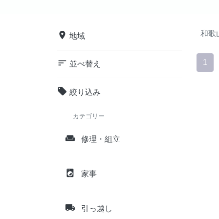
和歌
place
地域
sort
1
並べ替え
local_offer
絞り込み
カテゴリー
weekend
修理・組立
local_laundry_service
家事
local_shipping
引っ越し