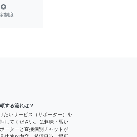
stars
定制度
頼する流れは？
受けたいサービス（サポーター）を
押してください。 2.趣味・習い
ポーターと直接個別チャットが
具体的な内容、希望日時、場所