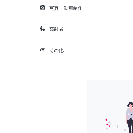
camera_alt
写真・動画制作
escalator_warning
高齢者
attachment
その他