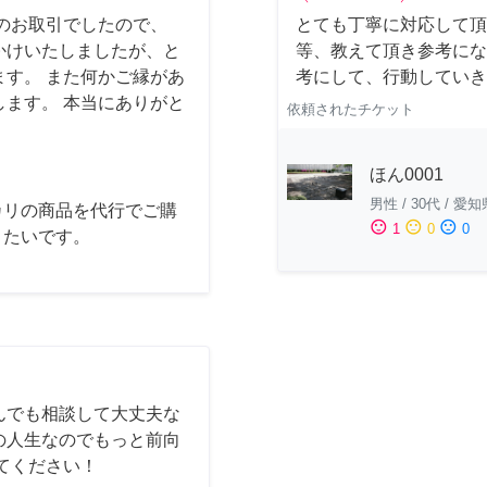
のお取引でしたので、
とても丁寧に対応して頂
かけいたしましたが、と
等、教えて頂き参考にな
す。 また何かご縁があ
考にして、行動していき
ます。 本当にありがと
依頼されたチケット
ほん0001
男性
/
30代
/
愛知
カリの商品を代行でご購
sentiment_satisfied
sentiment_neutral
sentiment_dissatisfied
1
0
0
きたいです。
んでも相談して大丈夫な
の人生なのでもっと前向
てください！