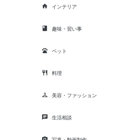
home
インテリア
class
趣味・習い事
pets
ペット
restaurant
料理
checkroom
美容・ファッション
chat
生活相談
camera_alt
写真・動画制作