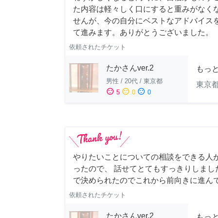
た内容は軽々しく口にすると重みがなく
せんが、今の自分にベストなアドバイスを
て進みます。ありがとうございました。
依頼されたチケット
たかさんver.2
もっ
男性
/
20代
/
東京都
東京
sentiment_satisfied
sentiment_neutral
sentiment_dissatisfied
5
0
0
やりたいことについての相談をできる人
ったので、 話せてとてもすっきりしまし
で決められたのでこれから前向きに進ん
依頼されたチケット
たかさんver.2
もっ