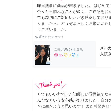
昨日無事に商品が届きました。 はじめて
色々と不慣れなことが多く、ご迷惑をお
ても親切にご対応いただき感謝しておりま
りましたら、どうぞよろしくお願いいたし
うございました。
依頼されたチケット
メル
女性
/
30代
/
千葉県
入頂
sentiment_satisfied
sentiment_neutral
sentiment_dissatisfied
15
0
1
とてもいい方でした🙌優しい雰囲気でな
んだなという安心感がありました。自分
きに生きようと思います！ また相談させ