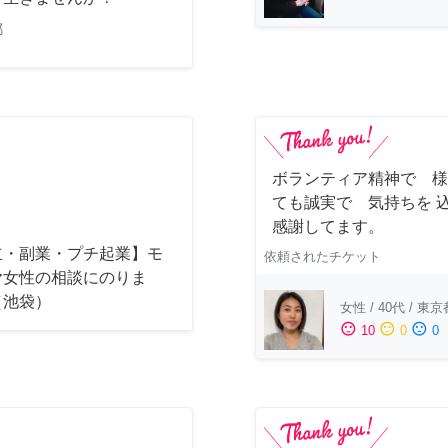
都
ボランティア精神で 様
ても誠実で 気持ちを 
感謝してます。
立・副業・プチ起業】モ
依頼されたチケット
ヤ女性の相談にのりま
（池袋）
女性
/
40代
/
東京
sentiment_satisfied
sentiment_neutral
sentiment_dissatisfied
10
0
0