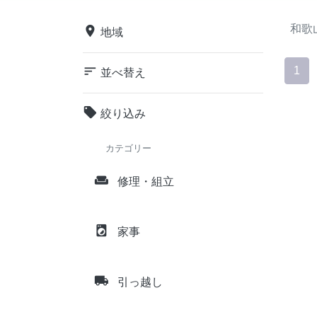
和歌
place
地域
sort
1
並べ替え
local_offer
絞り込み
カテゴリー
weekend
修理・組立
local_laundry_service
家事
local_shipping
引っ越し