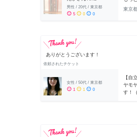
男性
/
20代
/
東京都
東京
sentiment_satisfied
sentiment_neutral
sentiment_dissatisfied
5
0
0
ありがとうございます！
依頼されたチケット
【自
女性
/
50代
/
東京都
ヤモ
sentiment_satisfied
sentiment_neutral
sentiment_dissatisfied
1
1
0
す！