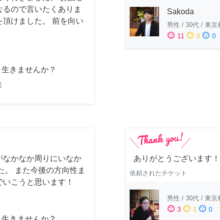
なるので言いたくありま
Sakoda
頂けました。 前を向い
男性
/
30代
/
東京
sentiment_satisfied
sentiment_neutral
sentiment_dissatisfied
11
0
0
と生きませんか？
都
がなかなか周りにいなか
ありがとうございます！
た。 また今後の方向性ま
依頼されたチケット
でいこうと思います！
男性
/
30代
/
東京
sentiment_satisfied
sentiment_neutral
sentiment_dissatisfied
3
1
0
と生きませんか？