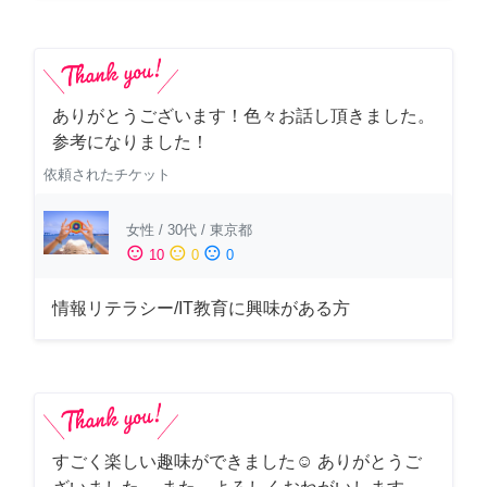
ありがとうございます！色々お話し頂きました。
参考になりました！
依頼されたチケット
女性
/
30代
/
東京都
sentiment_satisfied
sentiment_neutral
sentiment_dissatisfied
10
0
0
情報リテラシー/IT教育に興味がある方
すごく楽しい趣味ができました☺︎ ありがとうご