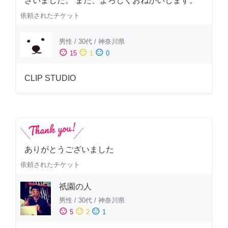
ざいました。 また、よろしくおねがいします。
依頼されたチケット
男性
/
30代
/
神奈川県
sentiment_satisfied
sentiment_neutral
sentiment_dissatisfied
15
1
0
CLIP STUDIO
ありがとうございました
依頼されたチケット
祇園の人
男性
/
30代
/
神奈川県
sentiment_satisfied
sentiment_neutral
sentiment_dissatisfied
5
2
1