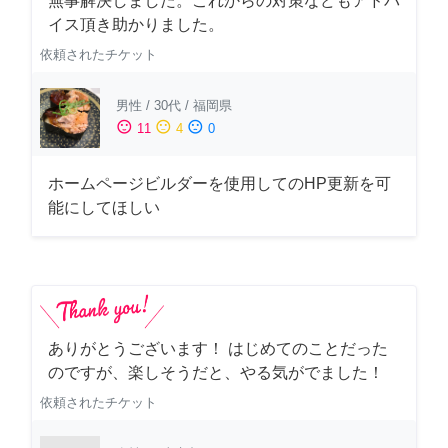
無事解決しました。これからの対策などもアドバ
イス頂き助かりました。
依頼されたチケット
男性
/
30代
/
福岡県
sentiment_satisfied
sentiment_neutral
sentiment_dissatisfied
11
4
0
ホームページビルダーを使用してのHP更新を可
能にしてほしい
ありがとうございます！ はじめてのことだった
のですが、楽しそうだと、やる気がでました！
依頼されたチケット