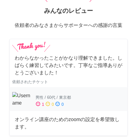
みんなのレビュー
依頼者のみなさまからサポーターへの感謝の言葉
わからなかったことがかなり理解できました。し
ばらく練習してみたいです。丁寧なご指導ありが
とうございました！
依頼されたチケット
男性
/
60代
/
東京都
sentiment_satisfied
sentiment_neutral
sentiment_dissatisfied
1
0
0
オンライン講座のためのzoomの設定を希望致し
ます。