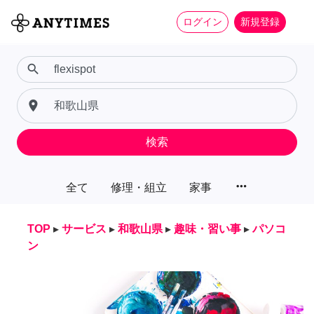
ログイン
新規登録
search
place
検索
more_horiz
全て
修理・組立
家事
TOP
▸
サービス
▸
和歌山県
▸
趣味・習い事
▸
パソコ
ン