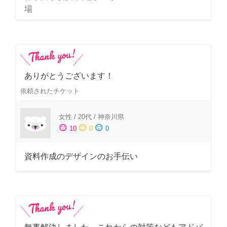
場
ありがとうございます！
依頼されたチケット
女性
/
20代
/
神奈川県
sentiment_satisfied
sentiment_neutral
sentiment_dissatisfied
10
0
0
資料作成のデザインのお手伝い