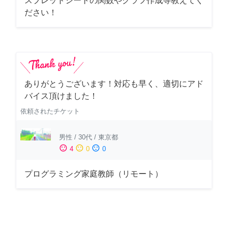
スプレッドシートの関数やグラフ作成等教えてく
ださい！
ありがとうございます！対応も早く、適切にアド
バイス頂けました！
依頼されたチケット
男性
/
30代
/
東京都
sentiment_satisfied
sentiment_neutral
sentiment_dissatisfied
4
0
0
プログラミング家庭教師（リモート）