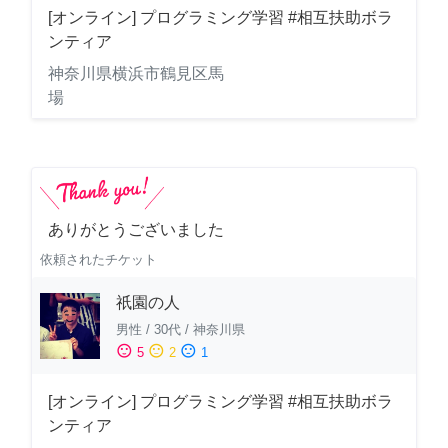
[オンライン] プログラミング学習 #相互扶助ボラ
ンティア
神奈川県横浜市鶴見区馬
場
ありがとうございました
依頼されたチケット
祇園の人
男性
/
30代
/
神奈川県
sentiment_satisfied
sentiment_neutral
sentiment_dissatisfied
5
2
1
[オンライン] プログラミング学習 #相互扶助ボラ
ンティア