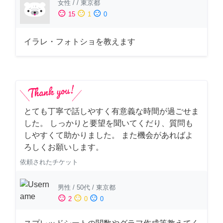
女性
/
/
東京都
sentiment_satisfied
sentiment_neutral
sentiment_dissatisfied
15
1
0
イラレ・フォトショを教えます
とても丁寧で話しやすく有意義な時間が過ごせま
した。 しっかりと要望を聞いてくだり、質問も
しやすくて助かりました。 また機会があればよ
ろしくお願いします。
依頼されたチケット
男性
/
50代
/
東京都
sentiment_satisfied
sentiment_neutral
sentiment_dissatisfied
2
0
0