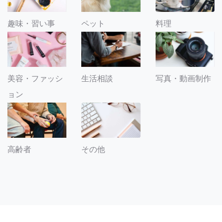
趣味・習い事
ペット
料理
美容・ファッシ
生活相談
写真・動画制作
ョン
その他
高齢者