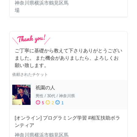
神奈川県横浜市鶴見区馬
場
ご丁寧に基礎から教えて下さりありがとうござい
ました。 また機会がありましたら、よろしくお
願い致します。
依頼されたチケット
祇園の人
男性
/
30代
/
神奈川県
sentiment_satisfied
sentiment_neutral
sentiment_dissatisfied
5
2
1
[オンライン] プログラミング学習 #相互扶助ボラ
ンティア
神奈川県横浜市鶴見区馬