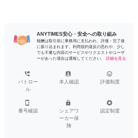
ANYTIMES安心・安全への取り組み
報酬は取引前に事務局に支払われ、評価・完了後
に振り込まれます。利用規約違反の恐れや、少し
でも不審な内容のサービスやリクエストやユーザ
ーがあった場合は通報してください。
詳細を見る
perm_phone_msg
assignment_ind
tag_faces
パトロー
本人確認
評価制度
ル
smartphone
lock
stars
番号確認
シェアワ
認定制度
ーカー保
険