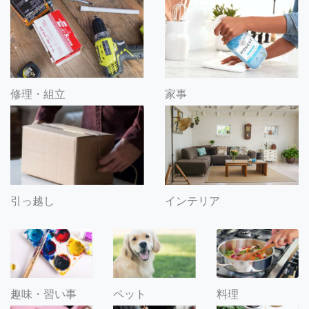
修理・組立
家事
引っ越し
インテリア
趣味・習い事
ペット
料理