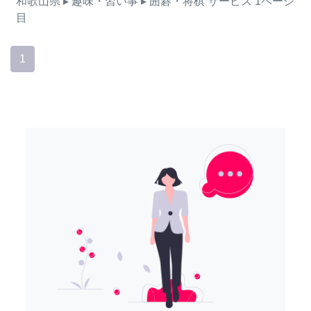
和歌山県
▸ 趣味・習い事
▸ 囲碁・将棋
サービス
1ページ
目
1