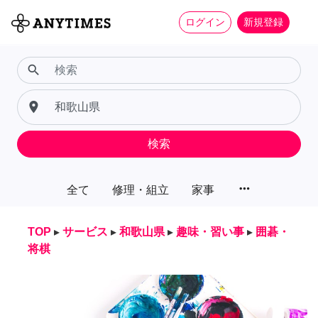
ログイン
新規登録
search
place
検索
more_horiz
全て
修理・組立
家事
TOP
▸
サービス
▸
和歌山県
▸
趣味・習い事
▸
囲碁・
将棋