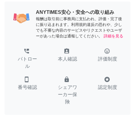
ANYTIMES安心・安全への取り組み
報酬は取引前に事務局に支払われ、評価・完了後
に振り込まれます。利用規約違反の恐れや、少し
でも不審な内容のサービスやリクエストやユーザ
ーがあった場合は通報してください。
詳細を見る
perm_phone_msg
assignment_ind
tag_faces
パトロー
本人確認
評価制度
ル
smartphone
lock
stars
番号確認
シェアワ
認定制度
ーカー保
険