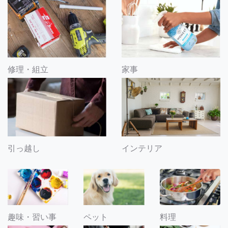
修理・組立
家事
引っ越し
インテリア
趣味・習い事
ペット
料理