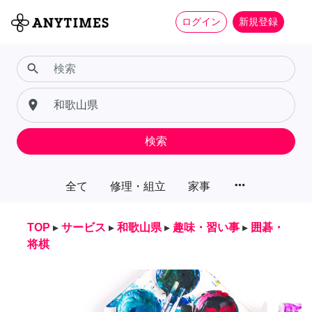
ログイン
新規登録
search
place
検索
more_horiz
全て
修理・組立
家事
TOP
▸
サービス
▸
和歌山県
▸
趣味・習い事
▸
囲碁・
将棋