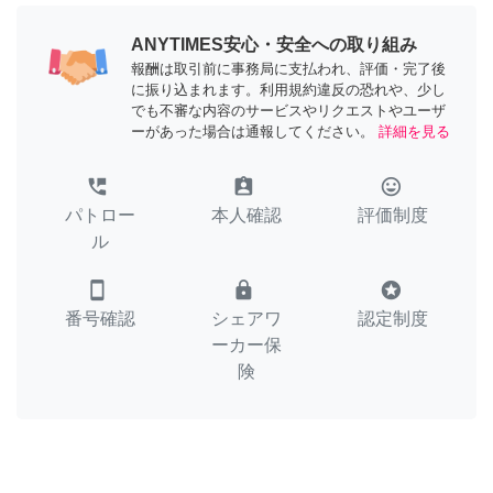
ANYTIMES安心・安全への取り組み
報酬は取引前に事務局に支払われ、評価・完了後
に振り込まれます。利用規約違反の恐れや、少し
でも不審な内容のサービスやリクエストやユーザ
ーがあった場合は通報してください。
詳細を見る
perm_phone_msg
assignment_ind
tag_faces
パトロー
本人確認
評価制度
ル
smartphone
lock
stars
番号確認
シェアワ
認定制度
ーカー保
険