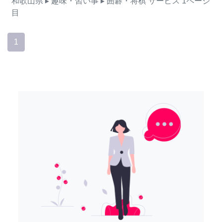
和歌山県
▸ 趣味・習い事
▸ 囲碁・将棋
サービス
1ページ
目
1