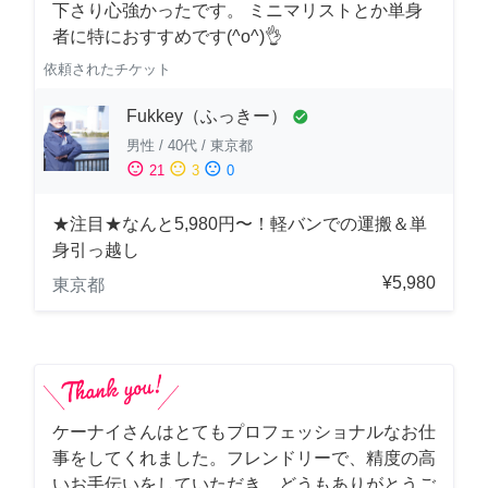
下さり心強かったです。 ミニマリストとか単身
者に特におすすめです(^o^)👌
依頼されたチケット
Fukkey（ふっきー）
check_circle
男性
/
40代
/
東京都
sentiment_satisfied
sentiment_neutral
sentiment_dissatisfied
21
3
0
★注目★なんと5,980円〜！軽バンでの運搬＆単
身引っ越し
¥5,980
東京都
ケーナイさんはとてもプロフェッショナルなお仕
事をしてくれました。フレンドリーで、精度の高
いお手伝いをしていただき、どうもありがとうご