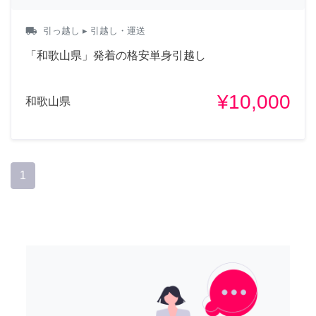
local_shipping
引っ越し
▸ 引越し・運送
「和歌山県」発着の格安単身引越し
¥10,000
和歌山県
1