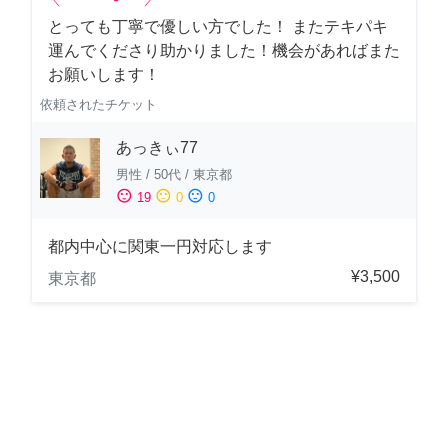
とっても丁寧で優しい方でした！ またテキパキ
運んでくださり助かりました！機会があればまた
お願いします！
依頼されたチケット
あっきぃ77
男性
/
50代
/
東京都
sentiment_satisfied
sentiment_neutral
sentiment_dissatisfied
19
0
0
都内中心に関東一円対応します
¥3,500
東京都