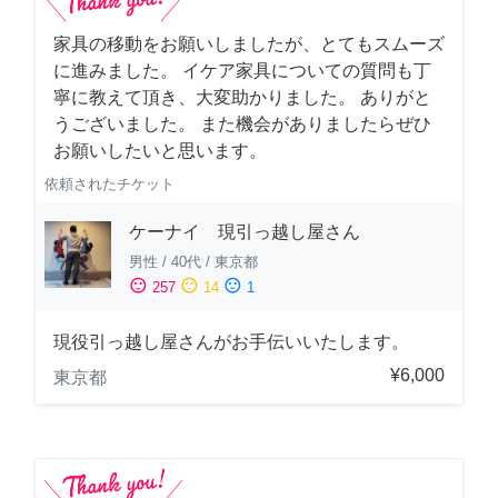
家具の移動をお願いしましたが、とてもスムーズ
に進みました。 イケア家具についての質問も丁
寧に教えて頂き、大変助かりました。 ありがと
うございました。 また機会がありましたらぜひ
お願いしたいと思います。
依頼されたチケット
ケーナイ 現引っ越し屋さん
男性
/
40代
/
東京都
sentiment_satisfied
sentiment_neutral
sentiment_dissatisfied
257
14
1
現役引っ越し屋さんがお手伝いいたします。
¥6,000
東京都