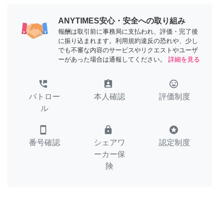
ANYTIMES安心・安全への取り組み
報酬は取引前に事務局に支払われ、評価・完了後
に振り込まれます。利用規約違反の恐れや、少し
でも不審な内容のサービスやリクエストやユーザ
ーがあった場合は通報してください。
詳細を見る
perm_phone_msg
assignment_ind
tag_faces
パトロー
本人確認
評価制度
ル
smartphone
lock
stars
番号確認
シェアワ
認定制度
ーカー保
険