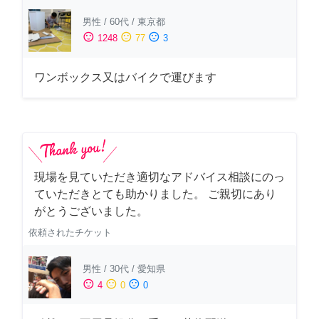
男性
/
60代
/
東京都
sentiment_satisfied
sentiment_neutral
sentiment_dissatisfied
1248
77
3
ワンボックス又はバイクで運びます
現場を見ていただき適切なアドバイス相談にのっ
ていただきとても助かりました。 ご親切にあり
がとうございました。
依頼されたチケット
男性
/
30代
/
愛知県
sentiment_satisfied
sentiment_neutral
sentiment_dissatisfied
4
0
0