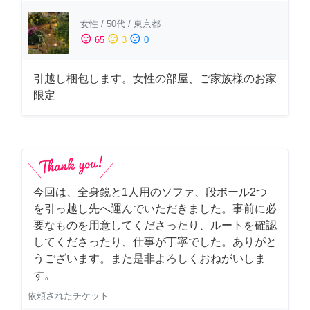
女性
/
50代
/
東京都
sentiment_satisfied
sentiment_neutral
sentiment_dissatisfied
65
3
0
引越し梱包します。女性の部屋、ご家族様のお家
限定
今回は、全身鏡と1人用のソファ、段ボール2つ
を引っ越し先へ運んでいただきました。事前に必
要なものを用意してくださったり、ルートを確認
してくださったり、仕事が丁寧でした。ありがと
うございます。また是非よろしくおねがいしま
す。
依頼されたチケット