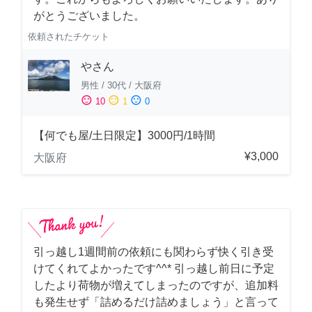
がとうございました。
依頼されたチケット
やさん
男性
/
30代
/
大阪府
sentiment_satisfied
sentiment_neutral
sentiment_dissatisfied
10
1
0
【何でも屋/土日限定】3000円/1時間
¥3,000
大阪府
引っ越し1週間前の依頼にも関わらず快く引き受
けてくれてよかったです^^* 引っ越し前日に予定
したより荷物が増えてしまったのですが、追加料
も発生せず「詰めるだけ詰めましょう」と言って