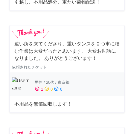
引越し、不用品処分、重たい荷物配送！
遠い所を来てくださり、重いタンスを２つ車に積
む作業は大変だったと思います。 大変お世話に
なりました。 ありがとうございます！
依頼されたチケット
男性
/
20代
/
東京都
sentiment_satisfied
sentiment_neutral
sentiment_dissatisfied
1
0
0
不用品を無償回収します！