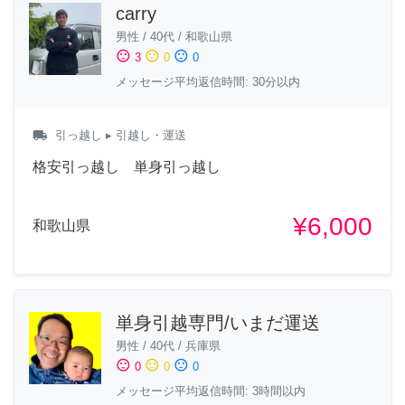
carry
男性
/
40代
/
和歌山県
sentiment_satisfied
sentiment_neutral
sentiment_dissatisfied
3
0
0
メッセージ平均返信時間: 30分以内
local_shipping
引っ越し
▸ 引越し・運送
格安引っ越し 単身引っ越し
¥6,000
和歌山県
単身引越専門/いまだ運送
男性
/
40代
/
兵庫県
sentiment_satisfied
sentiment_neutral
sentiment_dissatisfied
0
0
0
メッセージ平均返信時間: 3時間以内