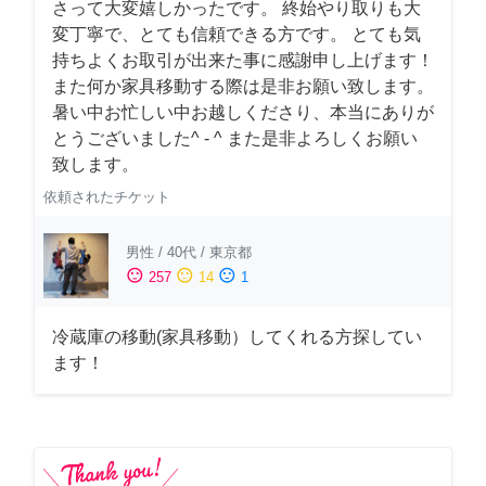
さって大変嬉しかったです。 終始やり取りも大
変丁寧で、とても信頼できる方です。 とても気
持ちよくお取引が出来た事に感謝申し上げます！
また何か家具移動する際は是非お願い致します。
暑い中お忙しい中お越しくださり、本当にありが
とうございました^ - ^ また是非よろしくお願い
致します。
依頼されたチケット
男性
/
40代
/
東京都
sentiment_satisfied
sentiment_neutral
sentiment_dissatisfied
257
14
1
冷蔵庫の移動(家具移動）してくれる方探してい
ます！