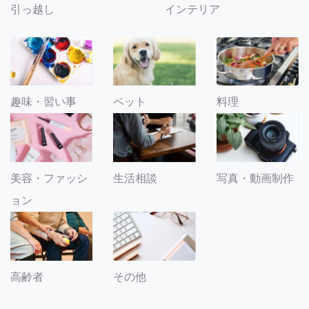
引っ越し
インテリア
趣味・習い事
ペット
料理
美容・ファッシ
生活相談
写真・動画制作
ョン
その他
高齢者