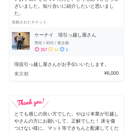
ざいました。知り合いに紹介したいと思いまし
た。
依頼されたチケット
ケーナイ 現引っ越し屋さん
男性
/
40代
/
東京都
sentiment_satisfied
sentiment_neutral
sentiment_dissatisfied
257
14
1
現役引っ越し屋さんがお手伝いいたします。
¥6,000
東京都
とても感じの良い方でした。やはり本業が引越し
やさんの方にお願いして、正解でした！ 床を傷
つけない様に、マット等できちんと配慮してくだ