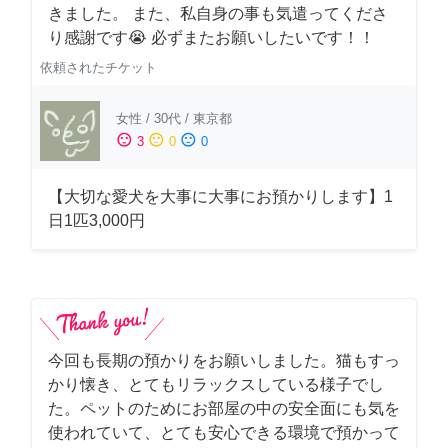
きました。 また、私自身の事も気遣ってくださ
り感謝です😭 必ずまたお願いしたいです！！
依頼されたチケット
女性
/
30代
/
東京都
sentiment_satisfied
sentiment_neutral
sentiment_dissatisfied
3
0
0
【大切な愛犬を大事に大事にお預かりします】1
日1匹3,000円
今回も長期の預かりをお願いしました。猫もすっ
かり懐き、とてもリラックスしている様子でし
た。ペットのためにお部屋の中の安全面にも気を
使われていて、とても安心できる環境で預かって