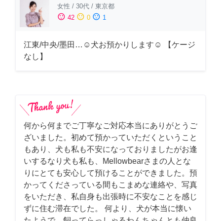
女性
/
30代
/
東京都
sentiment_satisfied
sentiment_neutral
sentiment_dissatisfied
42
0
1
江東/中央/墨田…☺︎犬お預かりします☺︎ 【ケージ
なし】
何から何までご丁寧なご対応本当にありがとうご
ざいました。初めて預かっていただくということ
もあり、犬も私も不安になっておりましたがお逢
いするなり犬も私も、Mellowbearさまの人とな
りにとても安心して預けることができました。預
かってくださっている間もこまめな連絡や、写真
をいただき、私自身も出張時に不安なことを感じ
ずに住む滞在でした。 何より、犬が本当に懐い
たようで、飼ってらっしゃるわんちゃんとも仲良