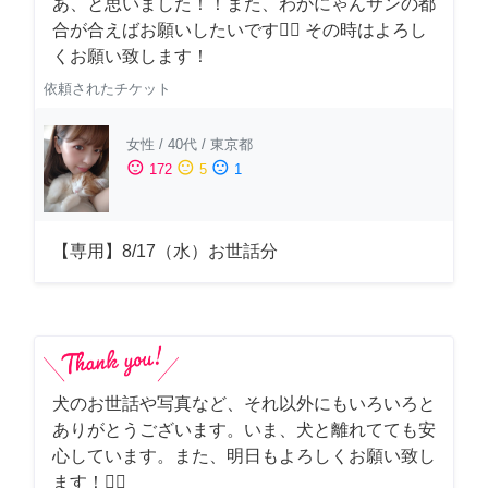
あ、と思いました！！また、わかにゃんサンの都
合が合えばお願いしたいです🙇‍♂️ その時はよろし
くお願い致します！
依頼されたチケット
女性
/
40代
/
東京都
sentiment_satisfied
sentiment_neutral
sentiment_dissatisfied
172
5
1
【専用】8/17（水）お世話分
犬のお世話や写真など、それ以外にもいろいろと
ありがとうございます。いま、犬と離れてても安
心しています。また、明日もよろしくお願い致し
ます！🙇‍♂️