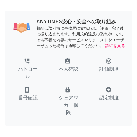
ANYTIMES安心・安全への取り組み
報酬は取引前に事務局に支払われ、評価・完了後
に振り込まれます。利用規約違反の恐れや、少し
でも不審な内容のサービスやリクエストやユーザ
ーがあった場合は通報してください。
詳細を見る
perm_phone_msg
assignment_ind
tag_faces
パトロー
本人確認
評価制度
ル
smartphone
lock
stars
番号確認
シェアワ
認定制度
ーカー保
険