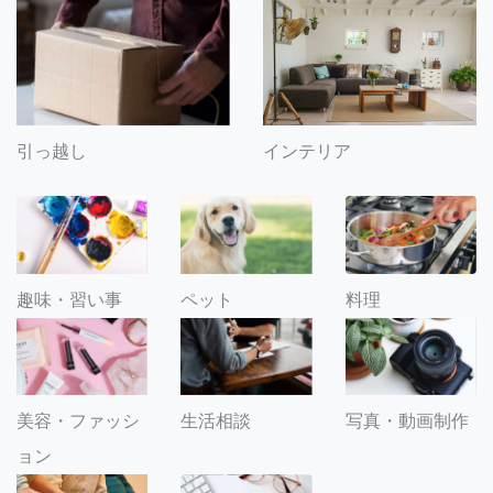
引っ越し
インテリア
趣味・習い事
ペット
料理
美容・ファッシ
生活相談
写真・動画制作
ョン