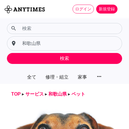
ログイン
新規登録
search
place
検索
more_horiz
全て
修理・組立
家事
TOP
▸
サービス
▸
和歌山県
▸
ペット