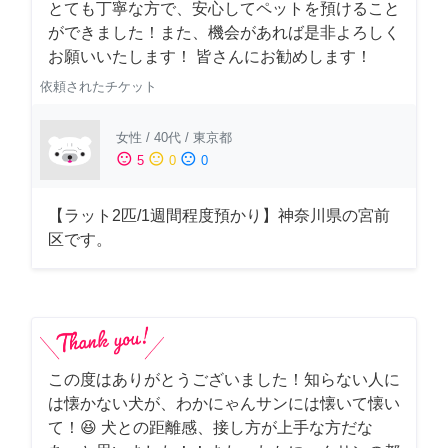
とても丁寧な方で、安心してペットを預けること
ができました！また、機会があれば是非よろしく
お願いいたします！ 皆さんにお勧めします！
依頼されたチケット
女性
/
40代
/
東京都
sentiment_satisfied
sentiment_neutral
sentiment_dissatisfied
5
0
0
【ラット2匹/1週間程度預かり】神奈川県の宮前
区です。
この度はありがとうございました！知らない人に
は懐かない犬が、わかにゃんサンには懐いて懐い
て！😆 犬との距離感、接し方が上手な方だな