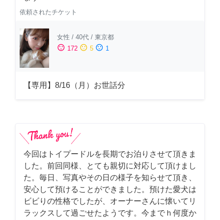
依頼されたチケット
女性
/
40代
/
東京都
sentiment_satisfied
sentiment_neutral
sentiment_dissatisfied
172
5
1
【専用】8/16（月）お世話分
今回はトイプードルを長期でお泊りさせて頂きま
した。前回同様、とても親切に対応して頂けまし
た。毎日、写真やその日の様子を知らせて頂き、
安心して預けることができました。預けた愛犬は
ビビりの性格でしたが、オーナーさんに懐いてリ
ラックスして過ごせたようです。今までｈ何度か