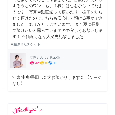
するうちのワンコも、主様には心をひらいてたよ
うです。写真や動画送って頂いたり、様子を知ら
せて頂けたのでこちらも安心して預ける事ができ
ました。ありがとうございます。 また夏に長期
で預けたいと思っていますので宜しくお願いしま
す！ 評価遅くなり大変失礼致しました。
依頼されたチケット
女性
/
30代
/
東京都
sentiment_satisfied
sentiment_neutral
sentiment_dissatisfied
42
0
1
江東/中央/墨田…☺︎犬お預かりします☺︎ 【ケージ
なし】