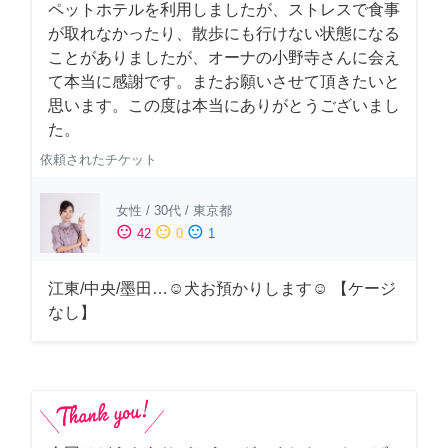
ペットホテルを利用しましたが、ストレスで食事
が取れなかったり、散歩にも行けない状態になる
ことがありましたが、オーナの小野寺さんに会え
て本当に感謝です。またお願いさせて頂きたいと
思います。この度は本当にありがとうございまし
た。
依頼されたチケット
女性
/
30代
/
東京都
sentiment_satisfied
sentiment_neutral
sentiment_dissatisfied
42
0
1
江東/中央/墨田…☺︎犬お預かりします☺︎ 【ケージ
なし】