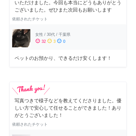
いただけました。今回も本当にどうもありがとう
ございました。ぜひまた次回もお願いします
依頼されたチケット
女性
/
30代
/
千葉県
sentiment_satisfied
sentiment_neutral
sentiment_dissatisfied
32
3
0
ペットのお預かり、できるだけ安くします！
写真つきで様子などを教えてくださりました。優
しい方で安心して任せることができました！あり
がとうございました！
依頼されたチケット