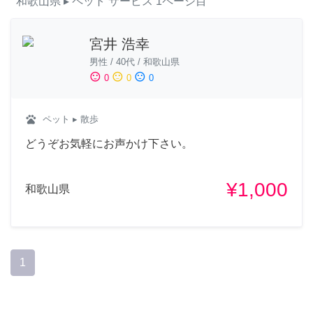
和歌山県
▸ ペット
サービス
1ページ目
宮井 浩幸
男性
/
40代
/
和歌山県
sentiment_satisfied
sentiment_neutral
sentiment_dissatisfied
0
0
0
pets
ペット
▸ 散歩
どうぞお気軽にお声かけ下さい。
¥1,000
和歌山県
1