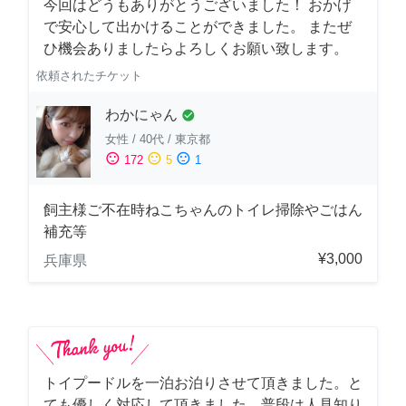
今回はどうもありがとうございました！ おかげ
で安心して出かけることができました。 またぜ
ひ機会ありましたらよろしくお願い致します。
依頼されたチケット
わかにゃん
check_circle
女性
/
40代
/
東京都
sentiment_satisfied
sentiment_neutral
sentiment_dissatisfied
172
5
1
飼主様ご不在時ねこちゃんのトイレ掃除やごはん
補充等
¥3,000
兵庫県
トイプードルを一泊お泊りさせて頂きました。と
ても優しく対応して頂きました。普段は人見知り