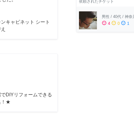
依頼されたチケット
男性
/
40代
/
神奈
チンキャビネット シート
sentiment_satisfied
sentiment_neutral
sentiment_dissatisfied
4
0
1
替え
でDIYリフォームできる
集！★