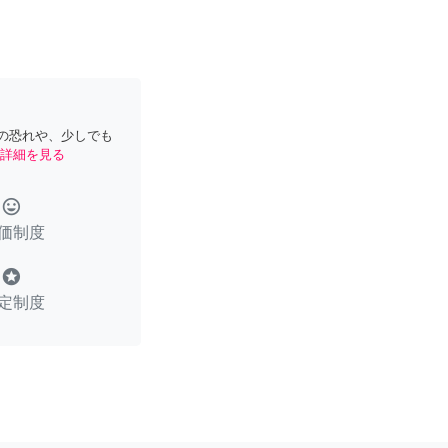
の恐れや、少しでも
詳細を見る
tag_faces
価制度
stars
定制度