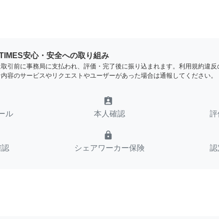
YTIMES安心・安全への取り組み
は取引前に事務局に支払われ、評価・完了後に振り込まれます。利用規約違反
な内容のサービスやリクエストやユーザーがあった場合は通報してください。
assignment_ind
ール
本人確認
評
lock
確認
シェアワーカー保険
認