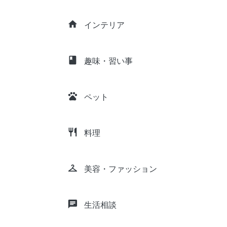
home
インテリア
class
趣味・習い事
pets
ペット
restaurant
料理
checkroom
美容・ファッション
chat
生活相談