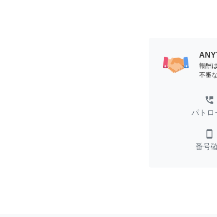
AN
報酬
不審
perm_phone_msg
パトロ
smartphone
番号