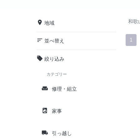
和歌
place
地域
sort
1
並べ替え
local_offer
絞り込み
カテゴリー
weekend
修理・組立
local_laundry_service
家事
local_shipping
引っ越し