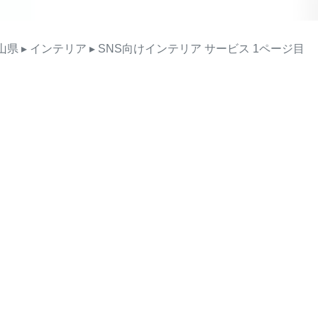
山県
▸ インテリア
▸ SNS向けインテリア
サービス
1ページ目