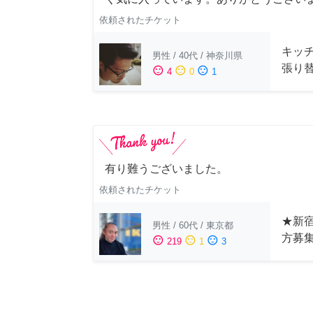
依頼されたチケット
キッ
男性
/
40代
/
神奈川県
張り
sentiment_satisfied
sentiment_neutral
sentiment_dissatisfied
4
0
1
有り難うございました。
依頼されたチケット
★新宿
男性
/
60代
/
東京都
方募
sentiment_satisfied
sentiment_neutral
sentiment_dissatisfied
219
1
3