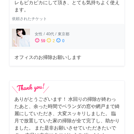
レもピカピカにして頂き、とても気持ちよく使え
ます。
依頼されたチケット
女性
/
40代
/
東京都
sentiment_satisfied
sentiment_neutral
sentiment_dissatisfied
59
2
0
オフィスのお掃除お願いします
ありがとうございます！ 水回りの掃除が終わっ
たあと、余った時間でベランダの窓や網戸まで綺
麗にしていただき、大変スッキリしました。 臨
月で放置していた家の掃除が全て完了し、助かり
ました。 また是非お願いさせていただきたいで