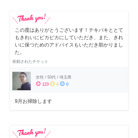
この度はありがとうございます！テキパキととて
もきれいにピカピカにしていただき、また、きれ
いに保つためのアドバイスもいただき助かりまし
た。
依頼されたチケット
女性
/
50代
/
埼玉県
sentiment_satisfied
sentiment_neutral
sentiment_dissatisfied
123
4
0
9月お掃除します