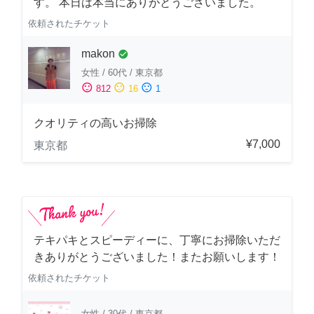
す。 本日は本当にありがとうございました。
依頼されたチケット
makon
check_circle
女性
/
60代
/
東京都
sentiment_satisfied
sentiment_neutral
sentiment_dissatisfied
812
16
1
クオリティの高いお掃除
¥7,000
東京都
テキパキとスピーディーに、丁寧にお掃除いただ
きありがとうございました！またお願いします！
依頼されたチケット
女性
/
30代
/
東京都