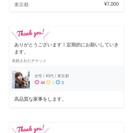
¥7,000
東京都
ありがとうございます！定期的にお願いしていき
ます。
依頼されたチケット
女性
/
40代
/
東京都
sentiment_satisfied
sentiment_neutral
sentiment_dissatisfied
44
1
0
高品質な家事をします。