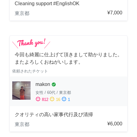
Cleaning support #EnglishOK
¥7,000
東京都
今回も綺麗に仕上げて頂きまして助かりました。
またよろしくおねがいします。
依頼されたチケット
makon
check_circle
女性
/
60代
/
東京都
sentiment_satisfied
sentiment_neutral
sentiment_dissatisfied
812
16
1
クオリティの高い家事代行及び清掃
¥6,000
東京都