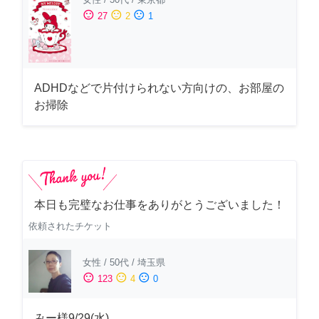
sentiment_satisfied
sentiment_neutral
sentiment_dissatisfied
27
2
1
ADHDなどで片付けられない方向けの、お部屋の
お掃除
本日も完璧なお仕事をありがとうございました！
依頼されたチケット
女性
/
50代
/
埼玉県
sentiment_satisfied
sentiment_neutral
sentiment_dissatisfied
123
4
0
みー様9/29(水)