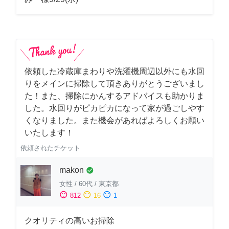
依頼した冷蔵庫まわりや洗濯機周辺以外にも水回
りをメインに掃除して頂きありがとうございまし
た！また、掃除にかんするアドバイスも助かりま
した。水回りがピカピカになって家が過ごしやす
くなりました。また機会があればよろしくお願い
いたします！
依頼されたチケット
makon
check_circle
女性
/
60代
/
東京都
sentiment_satisfied
sentiment_neutral
sentiment_dissatisfied
812
16
1
クオリティの高いお掃除