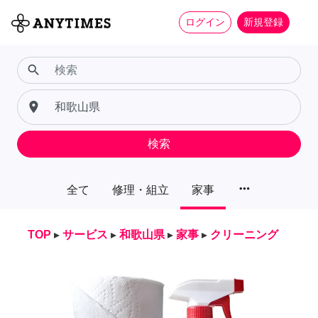
ログイン
新規登録
search
place
検索
more_horiz
全て
修理・組立
家事
TOP
▸
サービス
▸
和歌山県
▸
家事
▸
クリーニング