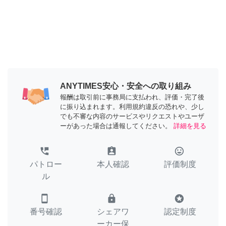
ANYTIMES安心・安全への取り組み
報酬は取引前に事務局に支払われ、評価・完了後
に振り込まれます。利用規約違反の恐れや、少し
でも不審な内容のサービスやリクエストやユーザ
ーがあった場合は通報してください。
詳細を見る
perm_phone_msg
assignment_ind
tag_faces
パトロー
本人確認
評価制度
ル
smartphone
lock
stars
番号確認
シェアワ
認定制度
ーカー保