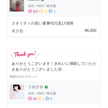
女性
/
60代
/
東京都
sentiment_satisfied
sentiment_neutral
sentiment_dissatisfied
812
16
1
クオリティの高い家事代行及び清掃
¥6,000
東京都
ありがとうございます！きれいに掃除していただ
きありがとうございました😊
依頼されたチケット
リロクロ
check_circle
女性
/
40代
/
東京都
sentiment_satisfied
sentiment_neutral
sentiment_dissatisfied
59
2
0