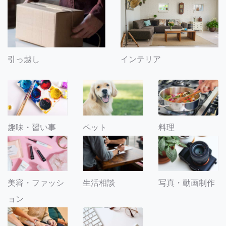
引っ越し
インテリア
趣味・習い事
ペット
料理
美容・ファッシ
生活相談
写真・動画制作
ョン