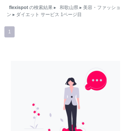
flexispot
の検索結果
▸
和歌山県
▸ 美容・ファッショ
ン
▸ ダイエット
サービス
1ページ目
1