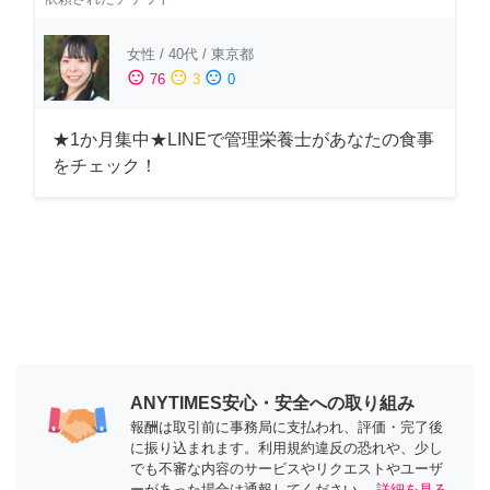
女性
/
40代
/
東京都
sentiment_satisfied
sentiment_neutral
sentiment_dissatisfied
76
3
0
★1か月集中★LINEで管理栄養士があなたの食事
をチェック！
ANYTIMES安心・安全への取り組み
報酬は取引前に事務局に支払われ、評価・完了後
に振り込まれます。利用規約違反の恐れや、少し
でも不審な内容のサービスやリクエストやユーザ
ーがあった場合は通報してください。
詳細を見る