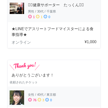
🏋️‍♂️健康サポーター たっくん🏋️‍♂️
男性
/
30代
/
千葉県
sentiment_satisfied
sentiment_neutral
sentiment_dissatisfied
1
1
0
★LINEでアスリートフードマイスターによる食
事指導★
¥1,000
オンライン
ありがとうございます！
依頼されたチケット
女性
/
40代
/
東京都
sentiment_satisfied
sentiment_neutral
sentiment_dissatisfied
76
3
0