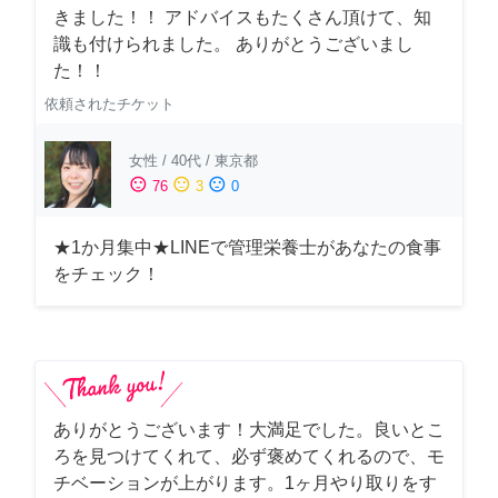
きました！！ アドバイスもたくさん頂けて、知
識も付けられました。 ありがとうございまし
た！！
依頼されたチケット
女性
/
40代
/
東京都
sentiment_satisfied
sentiment_neutral
sentiment_dissatisfied
76
3
0
★1か月集中★LINEで管理栄養士があなたの食事
をチェック！
ありがとうございます！大満足でした。良いとこ
ろを見つけてくれて、必ず褒めてくれるので、モ
チベーションが上がります。1ヶ月やり取りをす