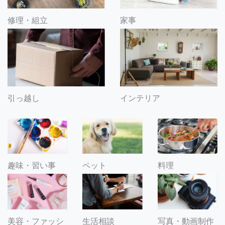
修理・組立
家事
引っ越し
インテリア
趣味・習い事
ペット
料理
美容・ファッシ
生活相談
写真・動画制作