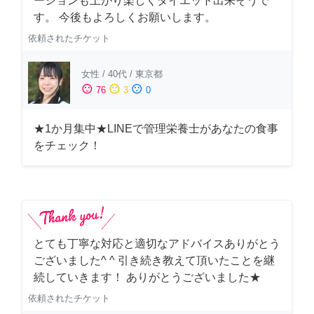
ーションも上がり楽しくダイエット出来そうで
す。 今後もよろしくお願いします。
依頼されたチケット
女性
/
40代
/
東京都
sentiment_satisfied
sentiment_neutral
sentiment_dissatisfied
76
3
0
★1か月集中★LINEで管理栄養士があなたの食事
をチェック！
とても丁寧な対応と適切なアドバイスありがとう
ございました^ ^ 引き続き教えて頂いたことを継
続していきます！ ありがとうございました★
依頼されたチケット