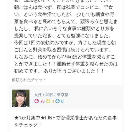
報、知識をいただくことができました。 元々、
朝ごはんは食べず、夜は残業でコンビニ、早食
い、という食生活でしたが、 少しでも朝食や野
菜を食べると褒めてもらえて、頑張ろうと思えま
したし、 私に合いそうな食事の種類やとり方を
提案していただき、とても勉強になりました。
今回は1回の依頼のみですが、終了した現在も朝
ごはんと野菜を取る習慣は続けられています。
ちなみに、始めてから2.5kgほど体重を減らすこ
とができました！！運動せず体重を減らせたのは
初めてです。 ありがとうございました！！
依頼されたチケット
女性
/
40代
/
東京都
sentiment_satisfied
sentiment_neutral
sentiment_dissatisfied
76
3
0
★1か月集中★LINEで管理栄養士があなたの食事
をチェック！