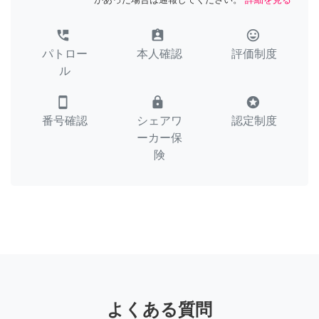
perm_phone_msg
assignment_ind
tag_faces
パトロー
本人確認
評価制度
ル
smartphone
lock
stars
番号確認
シェアワ
認定制度
ーカー保
険
よくある質問