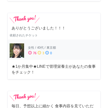
ありがとうございました！！！
依頼されたチケット
女性
/
40代
/
東京都
sentiment_satisfied
sentiment_neutral
sentiment_dissatisfied
76
3
0
★1か月集中★LINEで管理栄養士があなたの食事
をチェック！
毎日、予想以上に細かく 食事内容を見ていただ