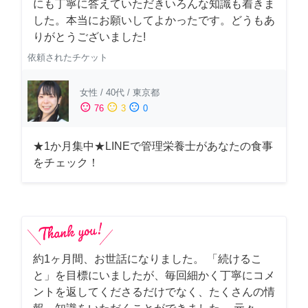
にも丁寧に答えていただきいろんな知識も着きま
した。本当にお願いしてよかったです。どうもあ
りがとうございました!
依頼されたチケット
女性
/
40代
/
東京都
sentiment_satisfied
sentiment_neutral
sentiment_dissatisfied
76
3
0
★1か月集中★LINEで管理栄養士があなたの食事
をチェック！
約1ヶ月間、お世話になりました。 「続けるこ
と」を目標にいましたが、毎回細かく丁寧にコメ
ントを返してくださるだけでなく、たくさんの情