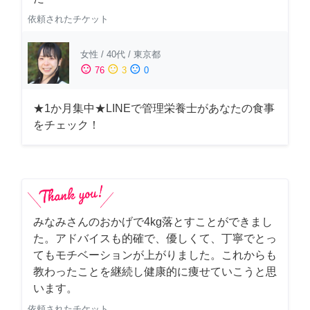
依頼されたチケット
女性
/
40代
/
東京都
sentiment_satisfied
sentiment_neutral
sentiment_dissatisfied
76
3
0
★1か月集中★LINEで管理栄養士があなたの食事
をチェック！
みなみさんのおかげで4kg落とすことができまし
た。アドバイスも的確で、優しくて、丁寧でとっ
てもモチベーションが上がりました。これからも
教わったことを継続し健康的に痩せていこうと思
います。
依頼されたチケット