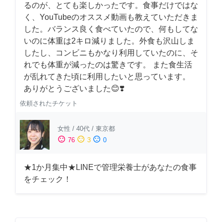
るのが、とても楽しかったです。食事だけではな
く、YouTubeのオススメ動画も教えていただきま
した。バランス良く食べていたので、何もしてな
いのに体重は2キロ減りました。外食も沢山しま
したし、コンビニもかなり利用していたのに、そ
れでも体重が減ったのは驚きです。 また食生活
が乱れてきた頃に利用したいと思っています。
ありがとうございました😊❣️
依頼されたチケット
女性
/
40代
/
東京都
sentiment_satisfied
sentiment_neutral
sentiment_dissatisfied
76
3
0
★1か月集中★LINEで管理栄養士があなたの食事
をチェック！