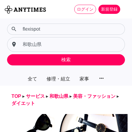
ログイン
新規登録
search
place
検索
more_horiz
全て
修理・組立
家事
TOP
▸
サービス
▸
和歌山県
▸
美容・ファッション
▸
ダイエット