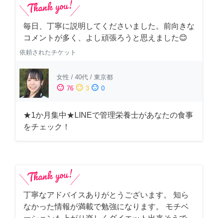
毎日、丁寧に説明してくださいました。前向きな
コメントが多く、よし頑張ろうと思えました😊
依頼されたチケット
女性
/
40代
/
東京都
sentiment_satisfied
sentiment_neutral
sentiment_dissatisfied
76
3
0
★1か月集中★LINEで管理栄養士があなたの食事
をチェック！
丁寧なアドバイスありがとうございます。 知ら
なかった情報が満載で勉強になります。 モチベ