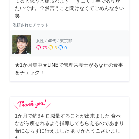
てると思うと頑張れます！ すごく丁寧でありが
たいです。全然言うこと聞けなくてごめんなさい
笑
依頼されたチケット
女性
/
40代
/
東京都
sentiment_satisfied
sentiment_neutral
sentiment_dissatisfied
76
3
0
★1か月集中★LINEで管理栄養士があなたの食事
をチェック！
1か月で約3キロ減量することが出来ました 食べ
ながら痩せれるよう指導してもらえるのであまり
苦にならずに行えました ありがとうございまし
た