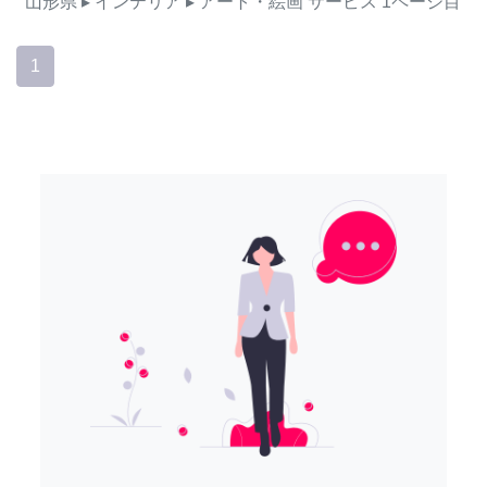
山形県
▸ インテリア
▸ アート・絵画
サービス
1ページ目
1