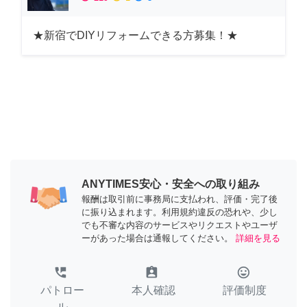
★新宿でDIYリフォームできる方募集！★
ANYTIMES安心・安全への取り組み
報酬は取引前に事務局に支払われ、評価・完了後
に振り込まれます。利用規約違反の恐れや、少し
でも不審な内容のサービスやリクエストやユーザ
ーがあった場合は通報してください。
詳細を見る
perm_phone_msg
assignment_ind
tag_faces
パトロー
本人確認
評価制度
ル