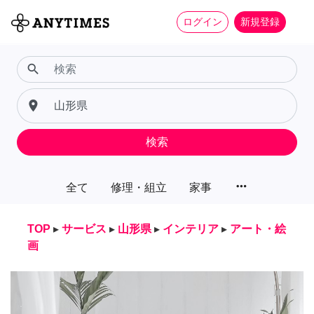
ログイン
新規登録
search
place
検索
more_horiz
全て
修理・組立
家事
TOP
▸
サービス
▸
山形県
▸
インテリア
▸
アート・絵
画