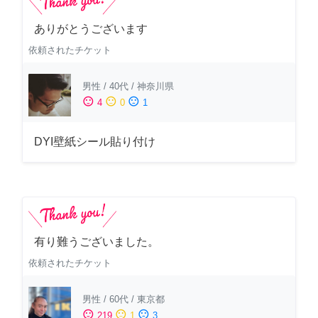
ありがとうございます
依頼されたチケット
男性
/
40代
/
神奈川県
sentiment_satisfied
sentiment_neutral
sentiment_dissatisfied
4
0
1
DYI壁紙シール貼り付け
有り難うございました。
依頼されたチケット
男性
/
60代
/
東京都
sentiment_satisfied
sentiment_neutral
sentiment_dissatisfied
219
1
3