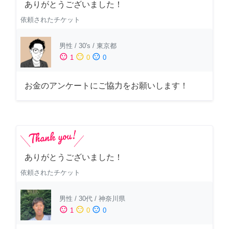
ありがとうございました！
依頼されたチケット
男性
/
30's
/
東京都
sentiment_satisfied
sentiment_neutral
sentiment_dissatisfied
1
0
0
お金のアンケートにご協力をお願いします！
ありがとうございました！
依頼されたチケット
男性
/
30代
/
神奈川県
sentiment_satisfied
sentiment_neutral
sentiment_dissatisfied
1
0
0