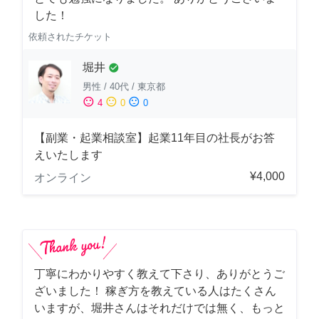
した！
依頼されたチケット
堀井
check_circle
男性
/
40代
/
東京都
sentiment_satisfied
sentiment_neutral
sentiment_dissatisfied
4
0
0
【副業・起業相談室】起業11年目の社長がお答
えいたします
¥4,000
オンライン
丁寧にわかりやすく教えて下さり、ありがとうご
ざいました！ 稼ぎ方を教えている人はたくさん
いますが、堀井さんはそれだけでは無く、もっと