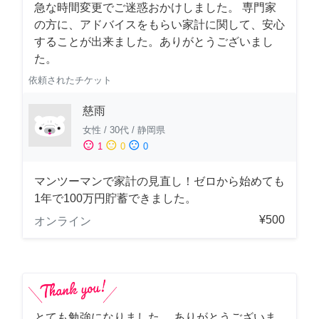
急な時間変更でご迷惑おかけしました。 専門家
の方に、アドバイスをもらい家計に関して、安心
することが出来ました。ありがとうございまし
た。
依頼されたチケット
慈雨
女性
/
30代
/
静岡県
sentiment_satisfied
sentiment_neutral
sentiment_dissatisfied
1
0
0
マンツーマンで家計の見直し！ゼロから始めても
1年で100万円貯蓄できました。
¥500
オンライン
とても勉強になりました。 ありがとうございま