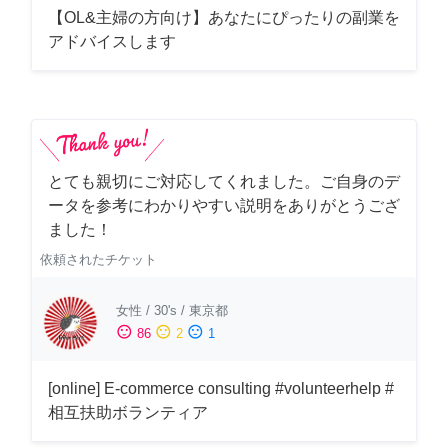
【OL&主婦の方向け】あなたにぴったりの副業を
アドバイスします
とても親切にご対応してくれました。ご自身のデ
ータを参考にわかりやすい説明をありがとうござ
ました！
依頼されたチケット
女性
/
30's
/
東京都
sentiment_satisfied
sentiment_neutral
sentiment_dissatisfied
86
2
1
[online] E-commerce consulting #volunteerhelp #
相互扶助ボランティア