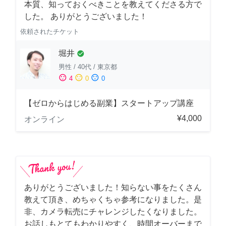
本質、知っておくべきことを教えてくださる方で
した。 ありがとうございました！
依頼されたチケット
堀井
check_circle
男性
/
40代
/
東京都
sentiment_satisfied
sentiment_neutral
sentiment_dissatisfied
4
0
0
【ゼロからはじめる副業】スタートアップ講座
¥4,000
オンライン
ありがとうございました！知らない事をたくさん
教えて頂き、めちゃくちゃ参考になりました。是
非、カメラ転売にチャレンジしたくなりました。
お話しもとてもわかりやすく、時間オーバーまで