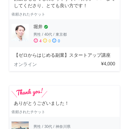
してくださり、とても良い方です！
依頼されたチケット
堀井
check_circle
男性
/
40代
/
東京都
sentiment_satisfied
sentiment_neutral
sentiment_dissatisfied
4
0
0
【ゼロからはじめる副業】スタートアップ講座
¥4,000
オンライン
ありがとうございました！
依頼されたチケット
男性
/
30代
/
神奈川県