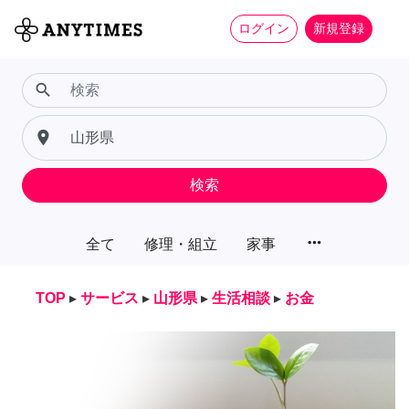
ログイン
新規登録
search
place
検索
more_horiz
全て
修理・組立
家事
TOP
▸
サービス
▸
山形県
▸
生活相談
▸
お金