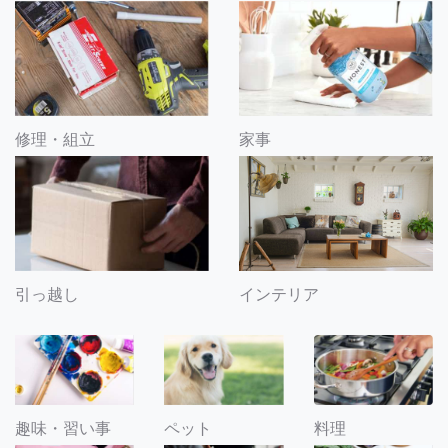
修理・組立
家事
引っ越し
インテリア
趣味・習い事
ペット
料理