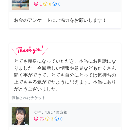
sentiment_satisfied
sentiment_neutral
sentiment_dissatisfied
1
0
0
お金のアンケートにご協力をお願いします！
とても親身になっていただき、本当にお世話にな
りました。今回新しい情報や意見などもたくさん
聞く事ができて、とても自分にとっては気持ちの
上でもやる気がでたように思えます。本当にあり
がとうございました。
依頼されたチケット
女性
/
40代
/
東京都
sentiment_satisfied
sentiment_neutral
sentiment_dissatisfied
76
3
0