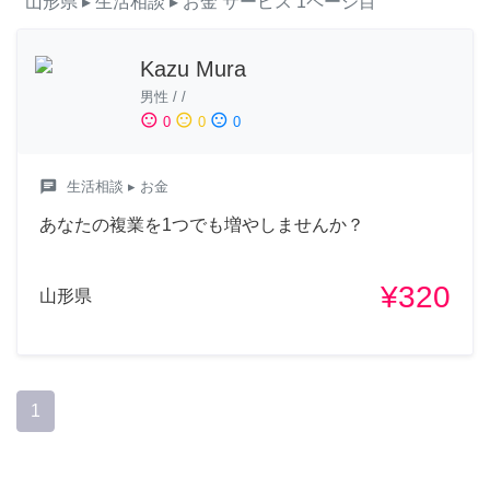
山形県
▸ 生活相談
▸ お金
サービス
1ページ目
Kazu Mura
男性
/
/
sentiment_satisfied
sentiment_neutral
sentiment_dissatisfied
0
0
0
chat
生活相談
▸ お金
あなたの複業を1つでも増やしませんか？
¥320
山形県
1