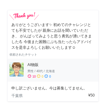
ありがとうございます✨ 初めてのチャレンジと
ても不安でしたが 親身にお話を聞いていただ
き、 がんばってみようと思う勇気が湧いてきま
した💪 今後また困難にぶち当たったらアドバイ
スを是非よろしくお願いいたします☺️
依頼されたチケット
AI物販
男性
/
40代
/
北海道
sentiment_satisfied
sentiment_neutral
sentiment_dissatisfied
10
0
0
申し訳ございません。今は募集してません。
¥50
千葉県