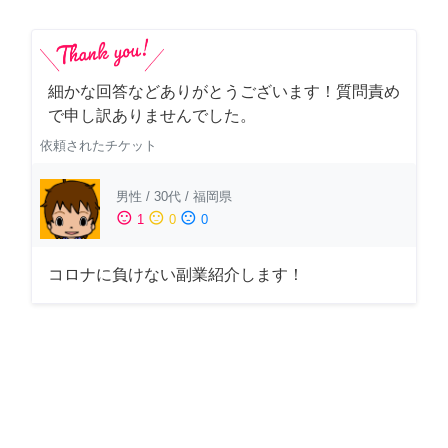
細かな回答などありがとうございます！質問責め
で申し訳ありませんでした。
依頼されたチケット
男性
/
30代
/
福岡県
sentiment_satisfied
sentiment_neutral
sentiment_dissatisfied
1
0
0
コロナに負けない副業紹介します！