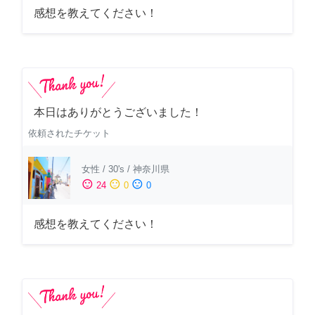
感想を教えてください！
本日はありがとうございました！
依頼されたチケット
女性
/
30's
/
神奈川県
sentiment_satisfied
sentiment_neutral
sentiment_dissatisfied
24
0
0
感想を教えてください！