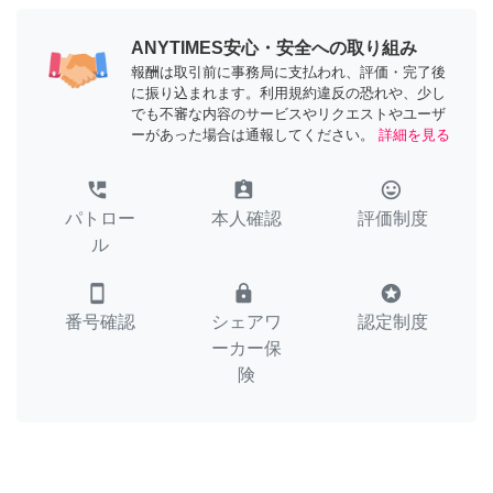
ANYTIMES安心・安全への取り組み
報酬は取引前に事務局に支払われ、評価・完了後
に振り込まれます。利用規約違反の恐れや、少し
でも不審な内容のサービスやリクエストやユーザ
ーがあった場合は通報してください。
詳細を見る
perm_phone_msg
assignment_ind
tag_faces
パトロー
本人確認
評価制度
ル
smartphone
lock
stars
番号確認
シェアワ
認定制度
ーカー保
険