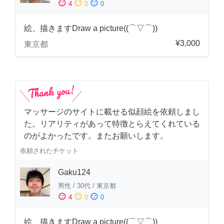
sentiment_satisfied
sentiment_neutral
sentiment_dissatisfied
4
0
0
絵、描きますDraw a picture((⌒▽⌒))
¥3,000
東京都
マッサージのサイトに載せる似顔絵を依頼しまし
た。リアリティがあって特徴とらえてくれている
のがよかったです。またお願いします。
依頼されたチケット
Gaku124
男性
/
30代
/
東京都
sentiment_satisfied
sentiment_neutral
sentiment_dissatisfied
4
0
0
絵、描きますDraw a picture((⌒▽⌒))