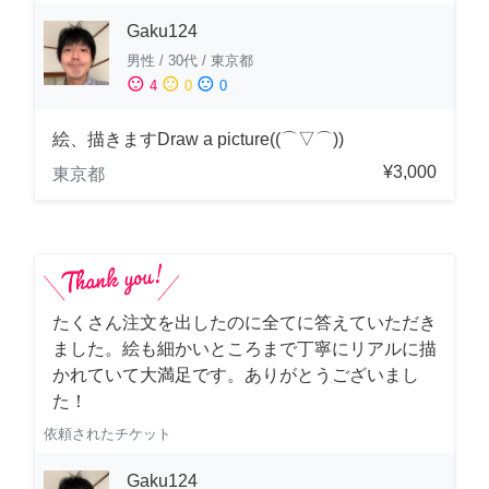
Gaku124
男性
/
30代
/
東京都
sentiment_satisfied
sentiment_neutral
sentiment_dissatisfied
4
0
0
絵、描きますDraw a picture((⌒▽⌒))
¥3,000
東京都
たくさん注文を出したのに全てに答えていただき
ました。絵も細かいところまで丁寧にリアルに描
かれていて大満足です。ありがとうございまし
た！
依頼されたチケット
Gaku124