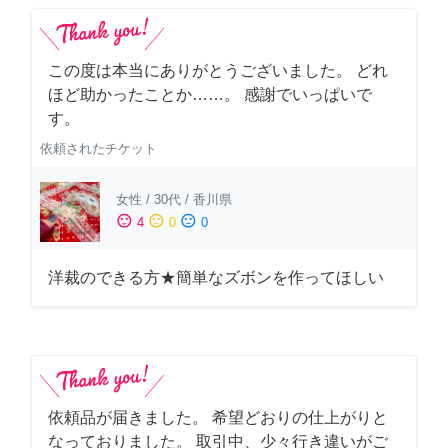
この度は本当にありがとうございました。 どれ
ほど助かったことか……。 感謝でいっぱいで
す。
依頼されたチケット
女性
/
30代
/
香川県
sentiment_satisfied
sentiment_neutral
sentiment_dissatisfied
4
0
0
洋裁のできる方★簡単なズボンを作ってほしい
依頼品が届きました。 希望どおりの仕上がりと
なっておりました。 取引中、少々行き違いがご