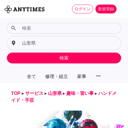
ログイン
新規登録
search
place
検索
more_horiz
全て
修理・組立
家事
TOP
▸
サービス
▸
山形県
▸
趣味・習い事
▸
ハンドメ
イド・手芸