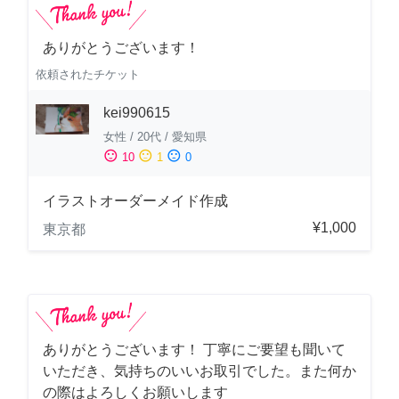
ありがとうございます！
依頼されたチケット
kei990615
女性
/
20代
/
愛知県
sentiment_satisfied
sentiment_neutral
sentiment_dissatisfied
10
1
0
イラストオーダーメイド作成
¥1,000
東京都
ありがとうございます！ 丁寧にご要望も聞いて
いただき、気持ちのいいお取引でした。また何か
の際はよろしくお願いします