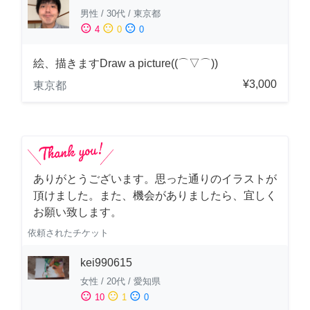
男性
/
30代
/
東京都
sentiment_satisfied
sentiment_neutral
sentiment_dissatisfied
4
0
0
絵、描きますDraw a picture((⌒▽⌒))
¥3,000
東京都
ありがとうございます。思った通りのイラストが
頂けました。また、機会がありましたら、宜しく
お願い致します。
依頼されたチケット
kei990615
女性
/
20代
/
愛知県
sentiment_satisfied
sentiment_neutral
sentiment_dissatisfied
10
1
0