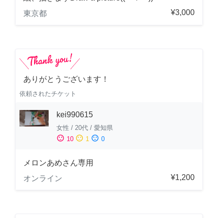
¥3,000
東京都
ありがとうございます！
依頼されたチケット
kei990615
女性
/
20代
/
愛知県
sentiment_satisfied
sentiment_neutral
sentiment_dissatisfied
10
1
0
メロンあめさん専用
¥1,200
オンライン