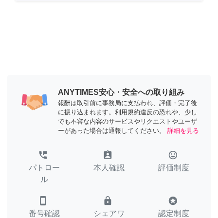
ANYTIMES安心・安全への取り組み
報酬は取引前に事務局に支払われ、評価・完了後
に振り込まれます。利用規約違反の恐れや、少し
でも不審な内容のサービスやリクエストやユーザ
ーがあった場合は通報してください。
詳細を見る
perm_phone_msg
assignment_ind
tag_faces
パトロー
本人確認
評価制度
ル
smartphone
lock
stars
番号確認
シェアワ
認定制度