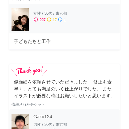
女性
/
30代
/
東京都
sentiment_satisfied
sentiment_neutral
sentiment_dissatisfied
297
17
1
子どもたちと工作
似顔絵を依頼させていただきました。 修正も素
早く、とても満足のいく仕上がりでした。 また
イラストが必要な時はお願いしたいと思います。
依頼されたチケット
Gaku124
男性
/
30代
/
東京都