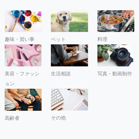
趣味・習い事
ペット
料理
美容・ファッシ
生活相談
写真・動画制作
ョン
その他
高齢者