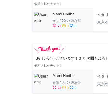
依頼されたチケット
Mami Horibe
イタ
女性
/
30代
/
東京都
東京
sentiment_satisfied
sentiment_neutral
sentiment_dissatisfied
73
0
0
ありがとうございます！また次回もよろし
依頼されたチケット
Mami Horibe
イタ
女性
/
30代
/
東京都
東京
sentiment_satisfied
sentiment_neutral
sentiment_dissatisfied
73
0
0