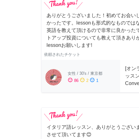
ありがとうございました！初めてお会い
かったです。lessonも形式的なもので
英語を教えて頂けるので非常に良かった
トアップ投資についても教えて頂きあり
lessonお願いします!
依頼されたチケット
[オン
女性
/
30's
/
東京都
ッスン 
sentiment_satisfied
sentiment_neutral
sentiment_dissatisfied
86
2
1
Conve
イタリア語レッスン、ありがとうござい
させて頂いてます😊