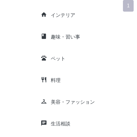
1
home
インテリア
class
趣味・習い事
pets
ペット
restaurant
料理
checkroom
美容・ファッション
chat
生活相談