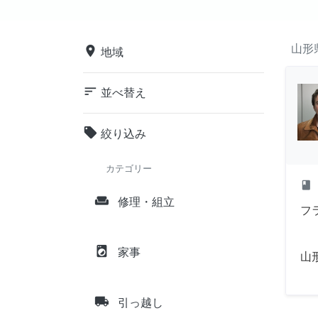
山形
place
地域
sort
並べ替え
local_offer
絞り込み
カテゴリー
class
weekend
修理・組立
フ
local_laundry_service
家事
山
local_shipping
引っ越し