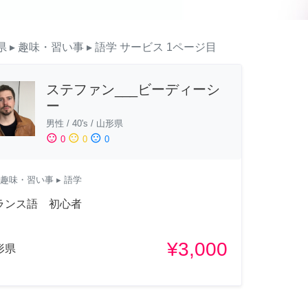
県
▸ 趣味・習い事
▸ 語学
サービス
1ページ目
ステファン___ビーディーシ
ー
男性
/
40's
/
山形県
sentiment_satisfied
sentiment_neutral
sentiment_dissatisfied
0
0
0
趣味・習い事
▸ 語学
ランス語 初心者
¥3,000
形県