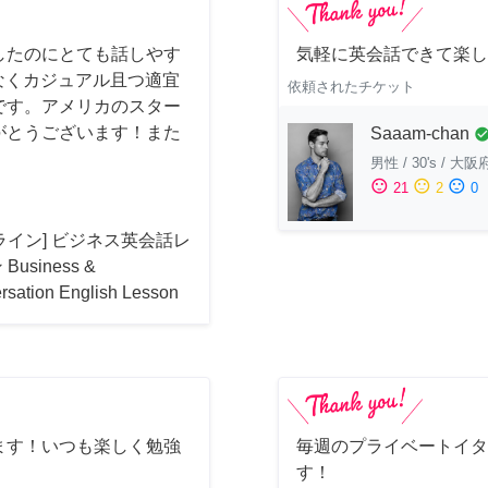
したのにとても話しやす
気軽に英会話できて楽し
はなくカジュアル且つ適宜
依頼されたチケット
です。アメリカのスター
がとうございます！また
Saaam-chan
check_cir
男性
/
30's
/
大阪
sentiment_satisfied
sentiment_neutral
sentiment_dissatisfied
21
2
0
ライン] ビジネス英会話レ
Business &
rsation English Lesson
ます！いつも楽しく勉強
毎週のプライベートイタ
す！