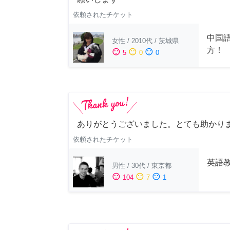
依頼されたチケット
中国
女性
/
2010代
/
茨城県
方！
sentiment_satisfied
sentiment_neutral
sentiment_dissatisfied
5
0
0
ありがとうございました。とても助かり
依頼されたチケット
英語
男性
/
30代
/
東京都
sentiment_satisfied
sentiment_neutral
sentiment_dissatisfied
104
7
1