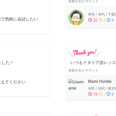
依頼されたチケット
男性
/
30代
/
千葉
語で気軽に会話したい
sentiment_satisfied
sentiment_neutral
sentiment_dissatisfied
21
0
0
ました！
いつもイタリア語レッス
依頼されたチケット
Mami Horibe
教えてください
女性
/
30代
/
東京
sentiment_satisfied
sentiment_neutral
sentiment_dissatisfied
73
0
0