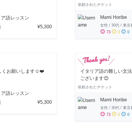
依頼されたチケット
Mami Horibe
リア語レッスン
女性
/
30代
/
東京
¥5,300
都
sentiment_satisfied
sentiment_neutral
sentiment_dissatisfied
73
0
0
くお願いします☺️❤️
イタリア語の難しい文法
ございます😊
依頼されたチケット
リア語レッスン
Mami Horibe
¥5,300
都
女性
/
30代
/
東京
sentiment_satisfied
sentiment_neutral
sentiment_dissatisfied
73
0
0