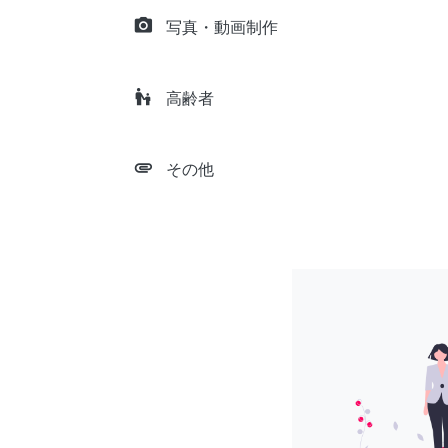
camera_alt
写真・動画制作
escalator_warning
高齢者
attachment
その他