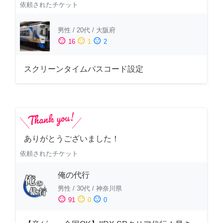
依頼されたチケット
男性
/
20代
/
大阪府
sentiment_satisfied
sentiment_neutral
sentiment_dissatisfied
16
1
2
スクリーンタイムパスコード設定
ありがとうございました！
依頼されたチケット
俺の代行
男性
/
30代
/
神奈川県
sentiment_satisfied
sentiment_neutral
sentiment_dissatisfied
91
0
0