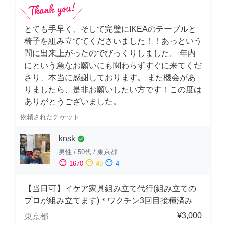
とても手早く、そして完璧にIKEAのテーブルと
椅子を組み立ててくださいました！！あっという
間に出来上がったのでびっくりしました。 年内
にという急なお願いにも関わらずすぐに来てくだ
さり、本当に感謝しております。 また機会があ
りましたら、是非お願いしたい方です！この度は
ありがとうございました。
依頼されたチケット
knsk
check_circle
男性
/
50代
/
東京都
sentiment_satisfied
sentiment_neutral
sentiment_dissatisfied
1670
49
4
【当日可】イケア家具組み立て代行(組み立ての
プロが組み立てます)＊ワクチン3回目接種済み
¥3,000
東京都