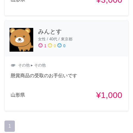
みんとす
女性
/
40代
/
東京都
sentiment_satisfied
sentiment_neutral
sentiment_dissatisfied
1
0
0
attachment
その他
▸ その他
懸賞商品の受取のお手伝いです
¥1,000
山形県
1