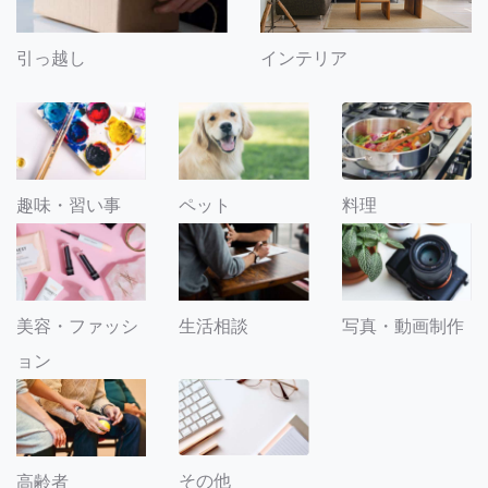
引っ越し
インテリア
趣味・習い事
ペット
料理
美容・ファッシ
生活相談
写真・動画制作
ョン
その他
高齢者