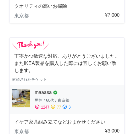
クオリティの高いお掃除
¥7,000
東京都
丁寧かつ敏速な対応、ありがとうございました。
またIKEA製品を購入した際には宜しくお願い致
します。
依頼されたチケット
maaasa
check_circle
男性
/
60代
/
東京都
sentiment_satisfied
sentiment_neutral
sentiment_dissatisfied
1247
77
3
イケア家具組み立てなどおまかせください
¥3,000
東京都