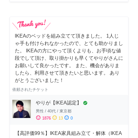
IKEAのベッドを組み立てて頂きました。 1人じ
ゃ手も付けられなかったので、とても助かりまし
た。 IKEAの方にやって頂くよりも、お手頃な値
段でして頂け、取り掛かりも早くてやりがさんに
お願いして良かったです。 また、機会がありま
したら、利用させて頂きたいと思います。 あり
がとうございました！
依頼されたチケット
やりが【IKEA認定】
check_circle
男性
/
40代
/
東京都
sentiment_satisfied
sentiment_neutral
sentiment_dissatisfied
1876
13
0
【高評価99％】IKEA家具組み立て・解体（IKEA