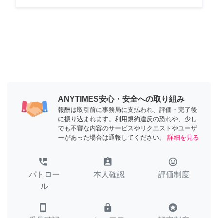
ANYTIMES安心・安全への取り組み
報酬は取引前に事務局に支払われ、評価・完了後
に振り込まれます。利用規約違反の恐れや、少し
でも不審な内容のサービスやリクエストやユーザ
ーがあった場合は通報してください。
詳細を見る
perm_phone_msg
assignment_ind
tag_faces
パトロー
本人確認
評価制度
ル
smartphone
lock
stars