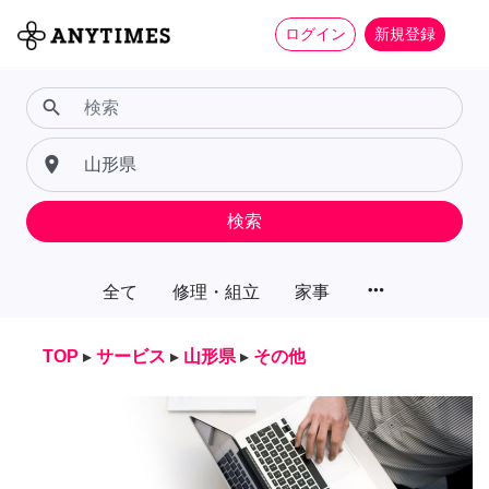
ログイン
新規登録
search
place
検索
more_horiz
全て
修理・組立
家事
TOP
▸
サービス
▸
山形県
▸
その他