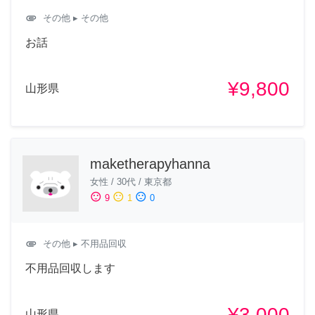
attachment
その他
▸ その他
お話
¥9,800
山形県
maketherapyhanna
女性
/
30代
/
東京都
sentiment_satisfied
sentiment_neutral
sentiment_dissatisfied
9
1
0
attachment
その他
▸ 不用品回収
不用品回収します
¥3,000
山形県