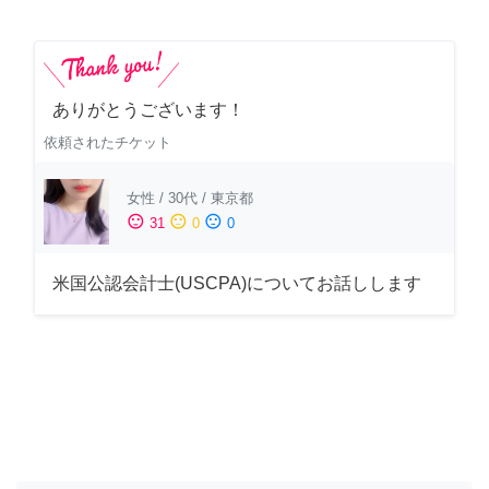
ありがとうございます！
依頼されたチケット
女性
/
30代
/
東京都
sentiment_satisfied
sentiment_neutral
sentiment_dissatisfied
31
0
0
米国公認会計士(USCPA)についてお話しします