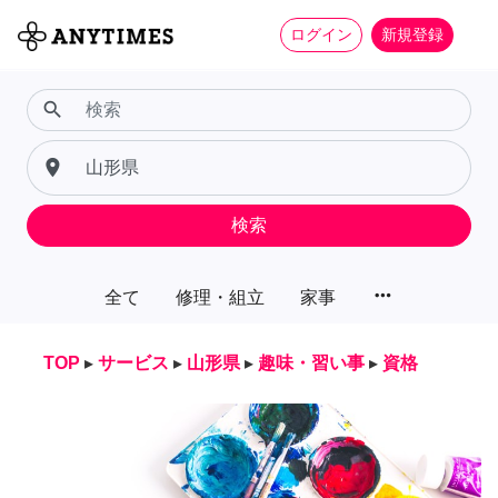
ログイン
新規登録
search
place
検索
more_horiz
全て
修理・組立
家事
TOP
▸
サービス
▸
山形県
▸
趣味・習い事
▸
資格