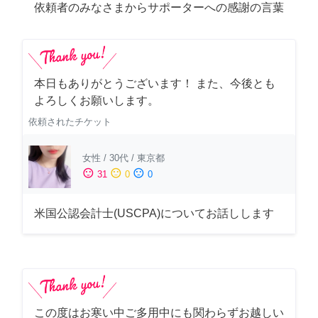
依頼者のみなさまからサポーターへの感謝の言葉
本日もありがとうございます！ また、今後とも
よろしくお願いします。
依頼されたチケット
女性
/
30代
/
東京都
sentiment_satisfied
sentiment_neutral
sentiment_dissatisfied
31
0
0
米国公認会計士(USCPA)についてお話しします
この度はお寒い中ご多用中にも関わらずお越しい