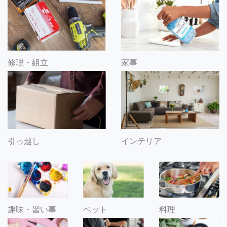
修理・組立
家事
引っ越し
インテリア
趣味・習い事
ペット
料理