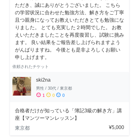
ただき、誠にありがとうございました。 こちら
の学習状況に合わせた勉強方法、解き方をご丁寧
且つ親身になってお教えいただきとても勉強にな
りました。 とても充実した２時間でした。 お教
えいただきましたことを再度復習し、試験に挑み
ます。 良い結果をご報告差し上げられますよう
がんばりますね。 今後とも是非よろしくお願い
申し上げます。
依頼されたチケット
ski2na
男性
/
30代
/
東京都
sentiment_satisfied
sentiment_neutral
sentiment_dissatisfied
1
0
0
合格者だけが知っている「簿記3級の解き方」講
座【マンツーマンレッスン】
¥5,000
東京都