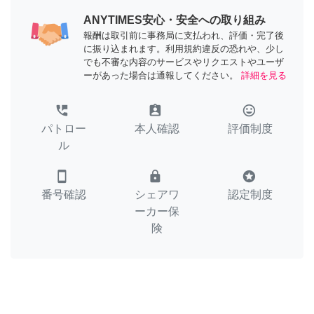
ANYTIMES安心・安全への取り組み
報酬は取引前に事務局に支払われ、評価・完了後
に振り込まれます。利用規約違反の恐れや、少し
でも不審な内容のサービスやリクエストやユーザ
ーがあった場合は通報してください。
詳細を見る
perm_phone_msg
assignment_ind
tag_faces
パトロー
本人確認
評価制度
ル
smartphone
lock
stars
番号確認
シェアワ
認定制度
ーカー保
険