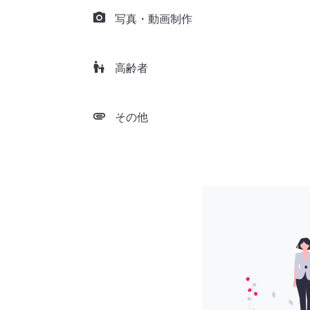
camera_alt
写真・動画制作
escalator_warning
高齢者
attachment
その他