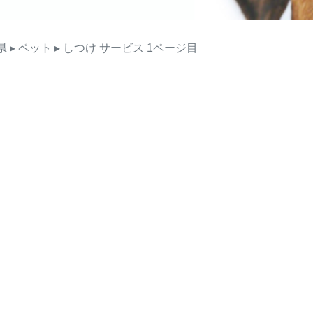
県
▸ ペット
▸ しつけ
サービス
1ページ目