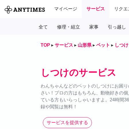
マイページ
サービス
リクエ
全て
修理・組立
家事
引っ越し
TOP
▸
サービス
▸
山形県
▸
ペット
▸
しつけ
しつけのサービス
わんちゃんなどのペットのしつけにお困りの
さい！プロの方はもちろん、動物好きの個
ている方もいらっしゃいますよ。24時間3
録や閲覧は無料！
サービスを提供する