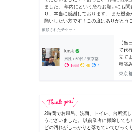
ました。 年内にという急なお願いにも関
り、本当に感謝しております。 また機会
願いしたい方です！この度はありがとう
依頼されたチケット
【当
て代
knsk
check_circle
立てま
男性
/
50代
/
東京都
種済
sentiment_satisfied
sentiment_neutral
sentiment_dissatisfied
1668
49
4
東京
2時間でお風呂、洗面、トイレ、台所流
うございました。 以前業者に掃除しても
どの汚れがしっかりと落ちていてびっくり