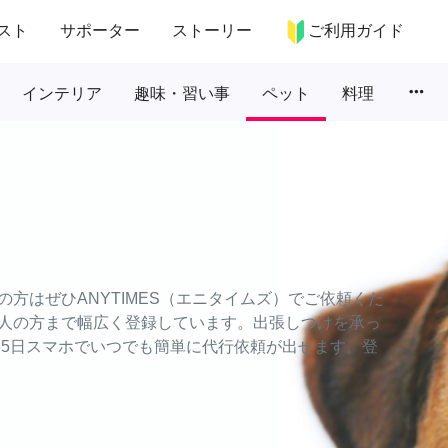
スト
サポーター
ストーリー
ご利用ガイド
more_horiz
インテリア
趣味・習い事
ペット
料理
方はぜひANYTIMES（エニタイムズ）でご依頼くだ
人の方まで幅広く登録しています。出張しつけを承っ
65日スマホでいつでも簡単に代行依頼が出せます。登