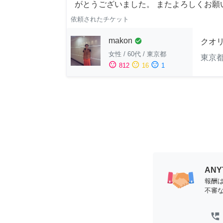
がとうございました。 またよろしくお願い申
依頼されたチケット
makon
check_circle
クオ
女性
/
60代
/
東京都
東京
sentiment_satisfied
sentiment_neutral
sentiment_dissatisfied
812
16
1
AN
報酬
不審
perm_phone_msg