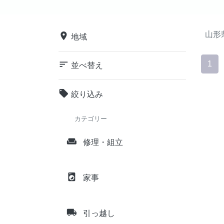
山形
place
地域
sort
1
並べ替え
local_offer
絞り込み
カテゴリー
weekend
修理・組立
local_laundry_service
家事
local_shipping
引っ越し