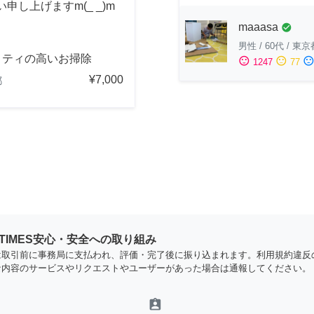
し上げますm(_ _)m
maaasa
check_circle
男性
/
60代
/
東京
リティの高いお掃除
sentiment_satisfied
sentiment_neutral
sentiment_dissatisfi
1247
77
¥7,000
都
YTIMES安心・安全への取り組み
は取引前に事務局に支払われ、評価・完了後に振り込まれます。利用規約違反
な内容のサービスやリクエストやユーザーがあった場合は通報してください。
assignment_ind