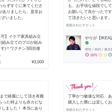
わらずすぐに来てくださ
も、お手頃な値段でして
がありましたら、是非お
お願いして良かったです
ございました。
て頂きたいと思います。
依頼されたチケット
日可】イケア家具組み立
やりが【IKE
行(組み立てのプロが組み
check_circle
す)＊ワクチン3回目接
男性
/
40代
/
東京
み
sentiment_satisfied
sentiment_neutral
sentiment_dissatisfi
1875
13
¥3,000
都
しまで綺麗にして頂き有難
丁寧かつ敏速な対応、あ
らった時よりも赤カビな
購入した際には宜しくお
しました！ 本当にあり
依頼されたチケット