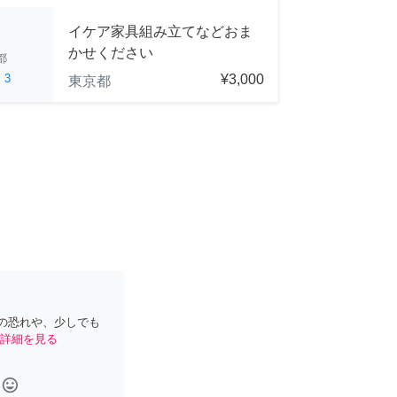
イケア家具組み立てなどおま
かせください
都
ed
3
¥3,000
東京都
の恐れや、少しでも
詳細を見る
tag_faces