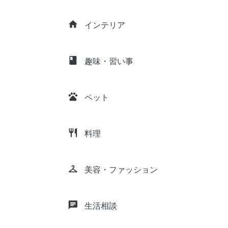
home
インテリア
class
趣味・習い事
pets
ペット
restaurant
料理
checkroom
美容・ファッション
chat
生活相談