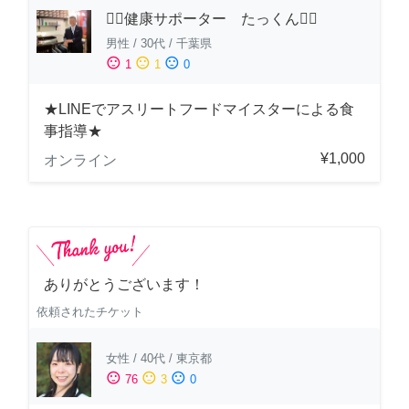
🏋️‍♂️健康サポーター たっくん🏋️‍♂️
男性
/
30代
/
千葉県
sentiment_satisfied
sentiment_neutral
sentiment_dissatisfied
1
1
0
★LINEでアスリートフードマイスターによる食
事指導★
¥1,000
オンライン
ありがとうございます！
依頼されたチケット
女性
/
40代
/
東京都
sentiment_satisfied
sentiment_neutral
sentiment_dissatisfied
76
3
0