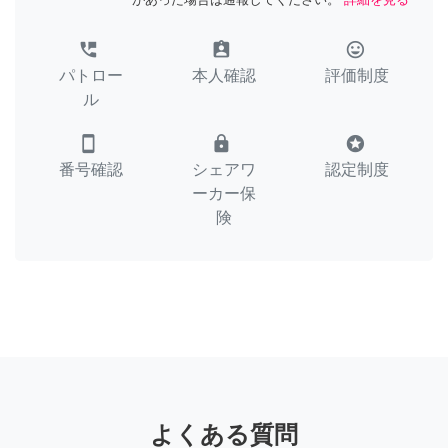
perm_phone_msg
assignment_ind
tag_faces
パトロー
本人確認
評価制度
ル
smartphone
lock
stars
番号確認
シェアワ
認定制度
ーカー保
険
よくある質問