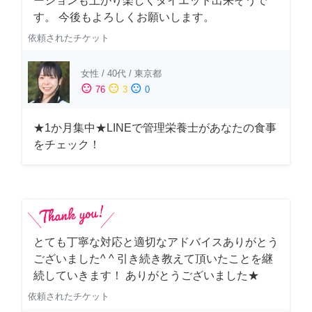
ーションも上がり楽しくダイエット出来そうで
す。 今後もよろしくお願いします。
依頼されたチケット
女性
/
40代
/
東京都
sentiment_satisfied
sentiment_neutral
sentiment_dissatisfied
76
3
0
★1か月集中★LINEで管理栄養士があなたの食事
をチェック！
とても丁寧な対応と適切なアドバイスありがとう
ございました^ ^ 引き続き教えて頂いたことを継
続していきます！ ありがとうございました★
依頼されたチケット