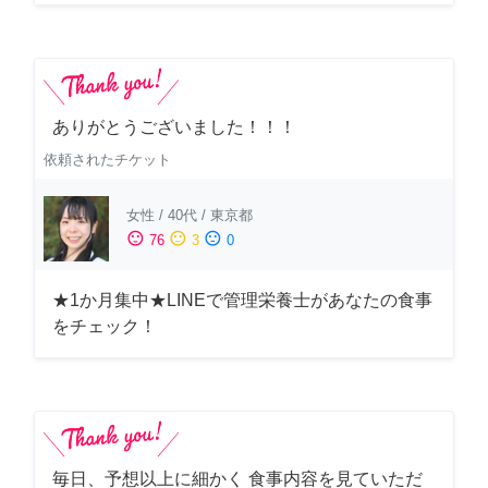
ありがとうございました！！！
依頼されたチケット
女性
/
40代
/
東京都
sentiment_satisfied
sentiment_neutral
sentiment_dissatisfied
76
3
0
★1か月集中★LINEで管理栄養士があなたの食事
をチェック！
毎日、予想以上に細かく 食事内容を見ていただ