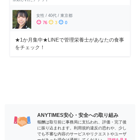
女性
/
40代
/
東京都
sentiment_satisfied
sentiment_neutral
sentiment_dissatisfied
76
3
0
★1か月集中★LINEで管理栄養士があなたの食事
をチェック！
ANYTIMES安心・安全への取り組み
報酬は取引前に事務局に支払われ、評価・完了後
に振り込まれます。利用規約違反の恐れや、少し
でも不審な内容のサービスやリクエストやユーザ
ーがあった場合は通報してください。
詳細を見る