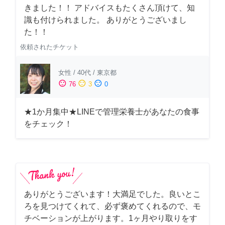
きました！！ アドバイスもたくさん頂けて、知
識も付けられました。 ありがとうございまし
た！！
依頼されたチケット
女性
/
40代
/
東京都
sentiment_satisfied
sentiment_neutral
sentiment_dissatisfied
76
3
0
★1か月集中★LINEで管理栄養士があなたの食事
をチェック！
ありがとうございます！大満足でした。良いとこ
ろを見つけてくれて、必ず褒めてくれるので、モ
チベーションが上がります。1ヶ月やり取りをす