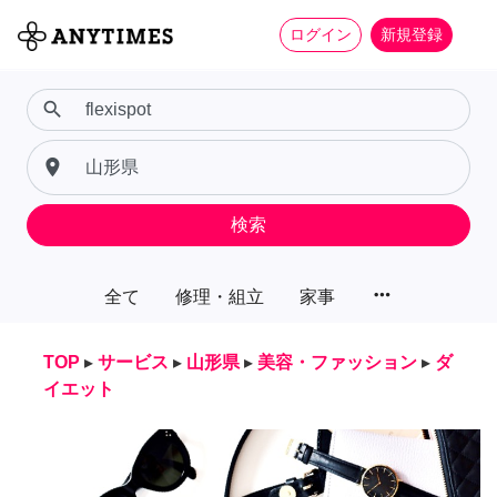
ログイン
新規登録
search
place
検索
more_horiz
全て
修理・組立
家事
TOP
▸
サービス
▸
山形県
▸
美容・ファッション
▸
ダ
イエット