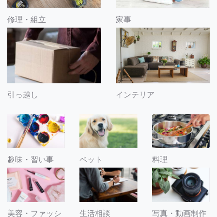
修理・組立
家事
引っ越し
インテリア
趣味・習い事
ペット
料理
美容・ファッシ
生活相談
写真・動画制作