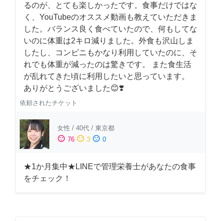
るのが、とても楽しかったです。食事だけではな
く、YouTubeのオススメ動画も教えていただきま
した。バランス良く食べていたので、何もしてな
いのに体重は2キロ減りました。外食も沢山しま
したし、コンビニもかなり利用していたのに、そ
れでも体重が減ったのは驚きです。 また食生活
が乱れてきた頃に利用したいと思っています。
ありがとうございました😊❣️
依頼されたチケット
女性
/
40代
/
東京都
sentiment_satisfied
sentiment_neutral
sentiment_dissatisfied
76
3
0
★1か月集中★LINEで管理栄養士があなたの食事
をチェック！