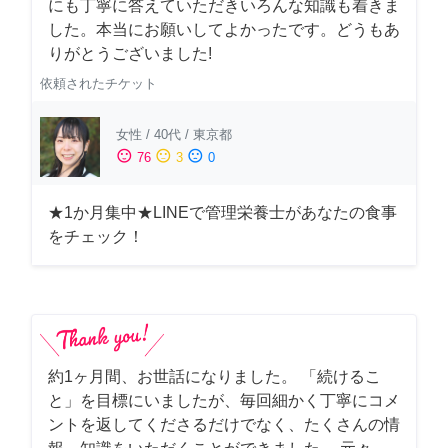
にも丁寧に答えていただきいろんな知識も着きま
した。本当にお願いしてよかったです。どうもあ
りがとうございました!
依頼されたチケット
女性
/
40代
/
東京都
sentiment_satisfied
sentiment_neutral
sentiment_dissatisfied
76
3
0
★1か月集中★LINEで管理栄養士があなたの食事
をチェック！
約1ヶ月間、お世話になりました。 「続けるこ
と」を目標にいましたが、毎回細かく丁寧にコメ
ントを返してくださるだけでなく、たくさんの情