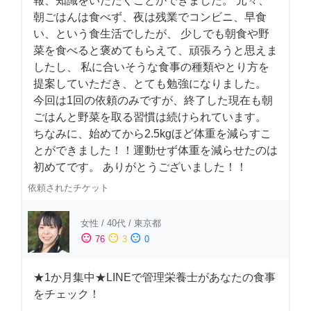
報、知識をいただくことができました。 元々、
朝ごはんは食べず、夜は残業でコンビニ、早食
い、という食生活でしたが、 少しでも朝食や野
菜を食べると褒めてもらえて、頑張ろうと思えま
したし、 私に合いそうな食事の種類やとり方を
提案していただき、とても勉強になりました。
今回は1回の依頼のみですが、終了した現在も朝
ごはんと野菜を取る習慣は続けられています。
ちなみに、始めてから2.5kgほど体重を減らすこ
とができました！！運動せず体重を減らせたのは
初めてです。 ありがとうございました！！
依頼されたチケット
女性
/
40代
/
東京都
sentiment_satisfied
sentiment_neutral
sentiment_dissatisfied
76
3
0
★1か月集中★LINEで管理栄養士があなたの食事
をチェック！