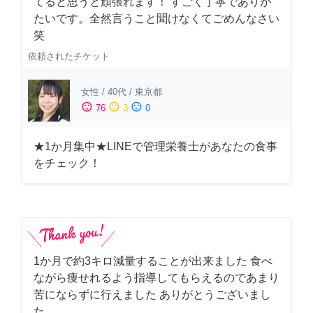
てると思うと頑張れます！ すごく丁寧でありが
たいです。全然言うこと聞けなくてごめんなさい
笑
依頼されたチケット
女性
/
40代
/
東京都
sentiment_satisfied
sentiment_neutral
sentiment_dissatisfied
76
3
0
★1か月集中★LINEで管理栄養士があなたの食事
をチェック！
1か月で約3キロ減量することが出来ました 食べ
ながら痩せれるよう指導してもらえるのであまり
苦にならずに行えました ありがとうございまし
た