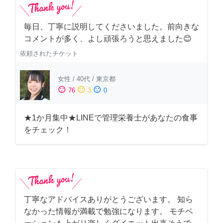
毎日、丁寧に説明してくださいました。前向きな
コメントが多く、よし頑張ろうと思えました😊
依頼されたチケット
女性
/
40代
/
東京都
sentiment_satisfied
sentiment_neutral
sentiment_dissatisfied
76
3
0
★1か月集中★LINEで管理栄養士があなたの食事
をチェック！
丁寧なアドバイスありがとうございます。 知ら
なかった情報が満載で勉強になります。 モチベ