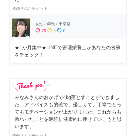
依頼されたチケット
女性
/
40代
/
東京都
sentiment_satisfied
sentiment_neutral
sentiment_dissatisfied
76
3
0
★1か月集中★LINEで管理栄養士があなたの食事
をチェック！
みなみさんのおかげで4kg落とすことができまし
た。アドバイスも的確で、優しくて、丁寧でとっ
てもモチベーションが上がりました。これからも
教わったことを継続し健康的に痩せていこうと思
います。
依頼されたチケット