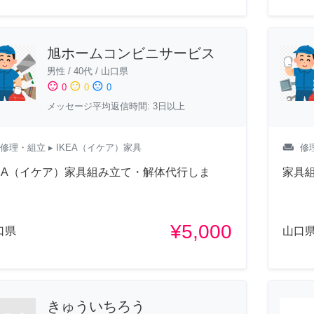
旭ホームコンビニサービス
男性
/
40代
/
山口県
sentiment_satisfied
sentiment_neutral
sentiment_dissatisfied
0
0
0
メッセージ平均返信時間: 3日以上
weekend
修理・組立
▸ IKEA（イケア）家具
修
KEA（イケア）家具組み立て・解体代行しま
家具
！
¥5,000
口県
山口
きゅういちろう