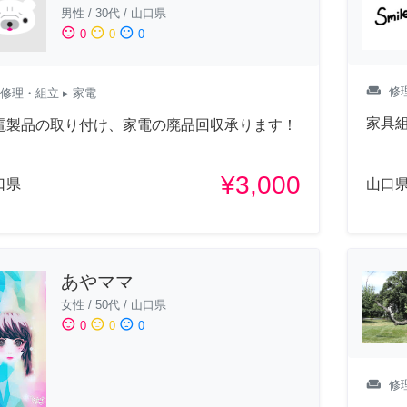
男性
/
30代
/
山口県
sentiment_satisfied
sentiment_neutral
sentiment_dissatisfied
0
0
0
weekend
修
修理・組立
▸ 家電
家具
電製品の取り付け、家電の廃品回収承ります！
¥3,000
口県
山口
あやママ
女性
/
50代
/
山口県
sentiment_satisfied
sentiment_neutral
sentiment_dissatisfied
0
0
0
weekend
修