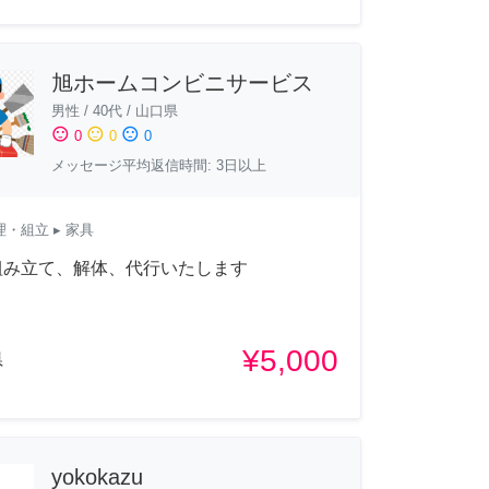
旭ホームコンビニサービス
男性
/
40代
/
山口県
sentiment_satisfied
sentiment_neutral
sentiment_dissatisfied
0
0
0
メッセージ平均返信時間: 3日以上
理・組立
▸ 家具
組み立て、解体、代行いたします
¥5,000
県
yokokazu