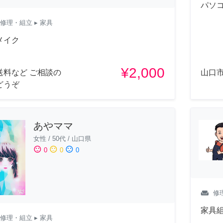
パソ
修理・組立
▸ 家具
メイク
¥2,000
送料など ご相談の
山口
どうぞ
あやママ
女性
/
50代
/
山口県
sentiment_satisfied
sentiment_neutral
sentiment_dissatisfied
0
0
0
weekend
修
家具
修理・組立
▸ 家具