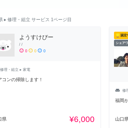
県
▸ 修理・組立
サービス
1ページ目
認定
ようすけぴー
シェア
/
/
sentiment_satisfied
sentiment_neutral
sentiment_dissatisfied
0
0
0
修理・組立
▸ 家電
アコンの掃除します！
weekend
修
福岡か
¥6,000
口県
山口