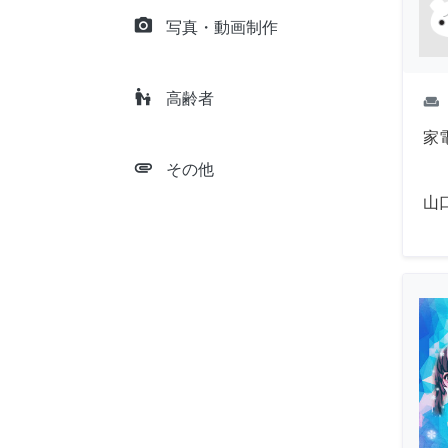
camera_alt
写真・動画制作
escalator_warning
高齢者
weekend
家
attachment
その他
山