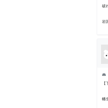
破れ
岩
weekend
【
幡