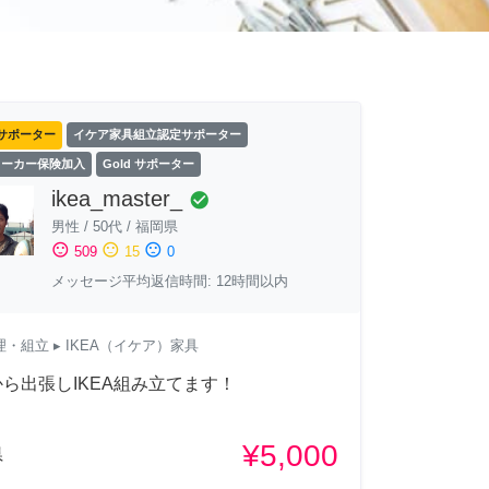
サポーター
イケア家具組立認定サポーター
ワーカー保険加入
Gold サポーター
ikea_master_
check_circle
男性
/
50代
/
福岡県
sentiment_satisfied
sentiment_neutral
sentiment_dissatisfied
509
15
0
メッセージ平均返信時間: 12時間以内
理・組立
▸ IKEA（イケア）家具
ら出張しIKEA組み立てます！
¥5,000
県