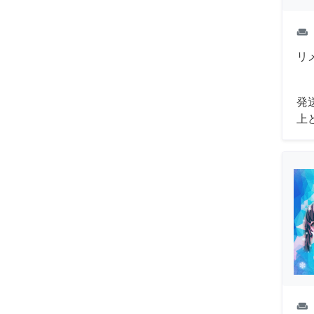
weekend
リ
発
上
weekend