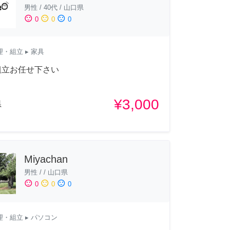
男性
/
40代
/
山口県
sentiment_satisfied
sentiment_neutral
sentiment_dissatisfied
0
0
0
理・組立
▸ 家具
組立お任せ下さい
¥3,000
県
Miyachan
男性
/
/
山口県
sentiment_satisfied
sentiment_neutral
sentiment_dissatisfied
0
0
0
理・組立
▸ パソコン