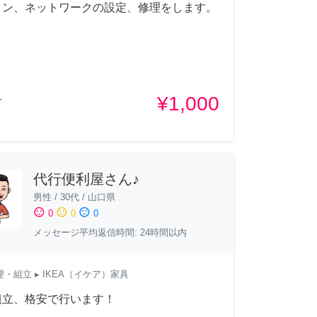
コン、ネットワークの設定、修理をします。
¥1,000
市
代行便利屋さん♪
男性
/
30代
/
山口県
sentiment_satisfied
sentiment_neutral
sentiment_dissatisfied
0
0
0
メッセージ平均返信時間: 24時間以内
理・組立
▸ IKEA（イケア）家具
組立、格安で行います！