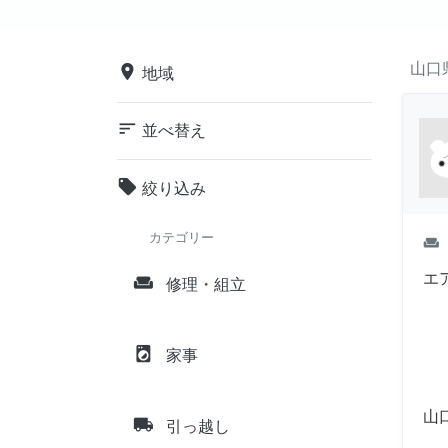
山口
place
地域
sort
並べ替え
local_offer
絞り込み
カテゴリー
weekend
エ
weekend
修理・組立
local_laundry_service
家事
山
local_shipping
引っ越し