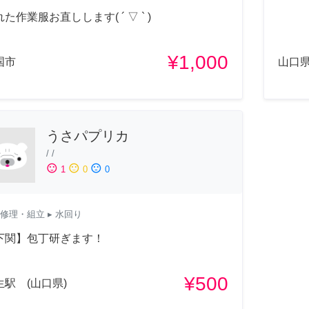
た作業服お直しします( ´ ▽ ` )
¥1,000
国市
山口
うさパプリカ
/
/
sentiment_satisfied
sentiment_neutral
sentiment_dissatisfied
1
0
0
修理・組立
▸ 水回り
下関】包丁研ぎます！
¥500
生駅 (山口県)