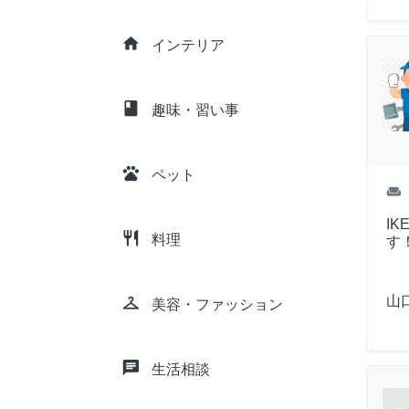
home
インテリア
class
趣味・習い事
pets
ペット
weekend
I
restaurant
料理
す
山
checkroom
美容・ファッション
chat
生活相談