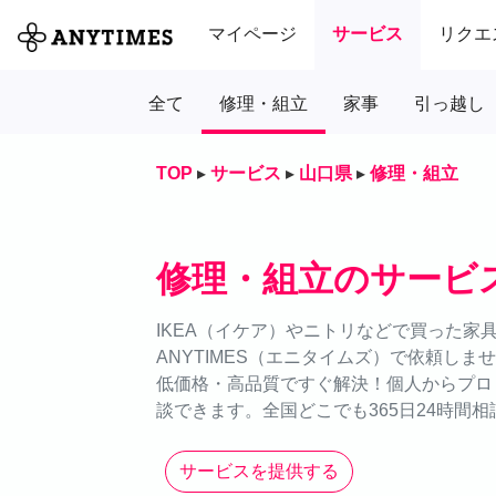
マイページ
サービス
リクエ
全て
修理・組立
家事
引っ越し
TOP
▸
サービス
▸
山口県
▸
修理・組立
修理・組立のサービ
IKEA（イケア）やニトリなどで買った家
ANYTIMES（エニタイムズ）で依頼し
低価格・高品質ですぐ解決！個人からプロ
談できます。全国どこでも365日24時間相
サービスを提供する