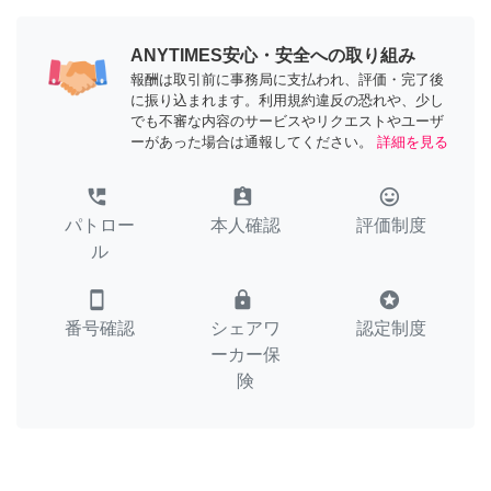
ANYTIMES安心・安全への取り組み
報酬は取引前に事務局に支払われ、評価・完了後
に振り込まれます。利用規約違反の恐れや、少し
でも不審な内容のサービスやリクエストやユーザ
ーがあった場合は通報してください。
詳細を見る
perm_phone_msg
assignment_ind
tag_faces
パトロー
本人確認
評価制度
ル
smartphone
lock
stars
番号確認
シェアワ
認定制度
ーカー保
険