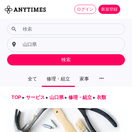
ログイン
新規登録
search
place
検索
more_horiz
全て
修理・組立
家事
TOP
▸
サービス
▸
山口県
▸
修理・組立
▸
衣類