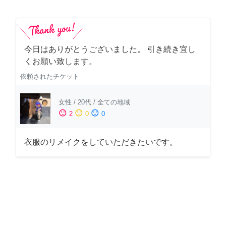
今日はありがとうございました。 引き続き宜し
くお願い致します。
依頼されたチケット
女性
/
20代
/
全ての地域
sentiment_satisfied
sentiment_neutral
sentiment_dissatisfied
2
0
0
衣服のリメイクをしていただきたいです。