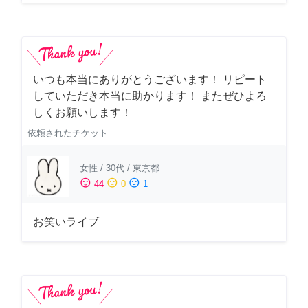
いつも本当にありがとうございます！ リピート
していただき本当に助かります！ またぜひよろ
しくお願いします！
依頼されたチケット
女性
/
30代
/
東京都
sentiment_satisfied
sentiment_neutral
sentiment_dissatisfied
44
0
1
お笑いライブ