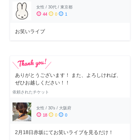
女性
/
30代
/
東京都
sentiment_satisfied
sentiment_neutral
sentiment_dissatisfied
44
0
1
お笑いライブ
ありがとうございます！ また、よろしければ、
ぜひお越しください！！
依頼されたチケット
女性
/
30's
/
大阪府
sentiment_satisfied
sentiment_neutral
sentiment_dissatisfied
18
0
0
2月18日赤坂にてお笑いライブを見るだけ！