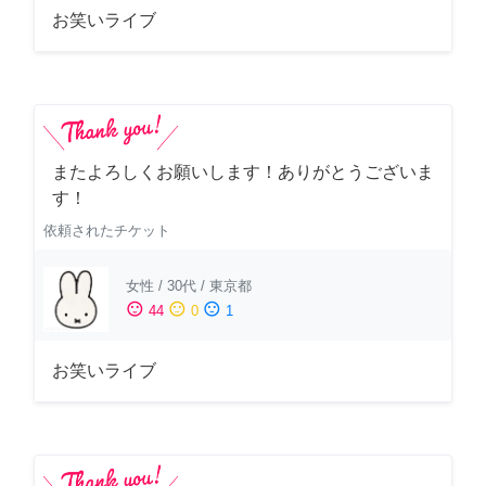
お笑いライブ
またよろしくお願いします！ありがとうございま
す！
依頼されたチケット
女性
/
30代
/
東京都
sentiment_satisfied
sentiment_neutral
sentiment_dissatisfied
44
0
1
お笑いライブ