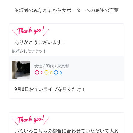
依頼者のみなさまからサポーターへの感謝の言葉
ありがとうございます！
依頼されたチケット
女性
/
30代
/
東京都
sentiment_satisfied
sentiment_neutral
sentiment_dissatisfied
2
0
0
9月6日お笑いライブを見るだけ！
いろいろこちらの都合に合わせていただいて大変