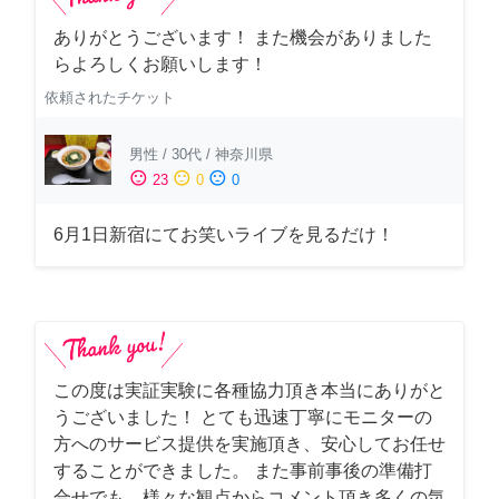
ありがとうございます！ また機会がありました
らよろしくお願いします！
依頼されたチケット
男性
/
30代
/
神奈川県
sentiment_satisfied
sentiment_neutral
sentiment_dissatisfied
23
0
0
6月1日新宿にてお笑いライブを見るだけ！
この度は実証実験に各種協力頂き本当にありがと
うございました！ とても迅速丁寧にモニターの
方へのサービス提供を実施頂き、安心してお任せ
することができました。 また事前事後の準備打
合せでも、様々な観点からコメント頂き多くの気