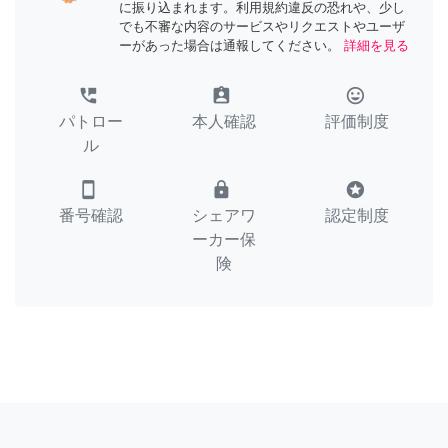
に振り込まれます。利用規約違反の恐れや、少し
でも不審な内容のサービスやリクエストやユーザ
ーがあった場合は通報してください。
詳細を見る
perm_phone_msg
assignment_ind
tag_faces
パトロー
本人確認
評価制度
ル
smartphone
lock
stars
番号確認
シェアワ
認定制度
ーカー保
険