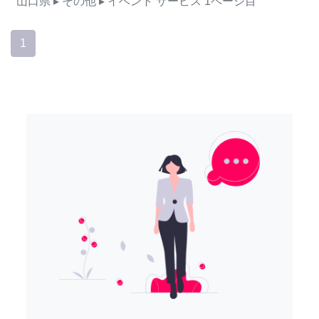
山口県
▸ その他
▸ イベント
サービス
1ページ目
1