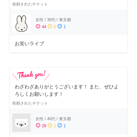
依頼されたチケット
女性
/
30代
/
東京都
sentiment_satisfied
sentiment_neutral
sentiment_dissatisfied
44
0
1
お笑いライブ
わざわざありがとうございます！ また、ぜひよ
ろしくお願いします！
依頼されたチケット
女性
/
40代
/
東京都
sentiment_satisfied
sentiment_neutral
sentiment_dissatisfied
28
1
1