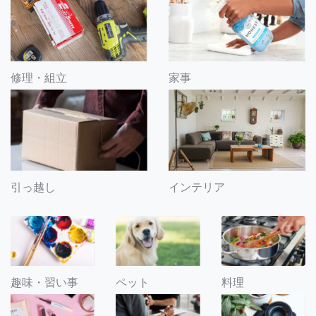
修理・組立
家事
引っ越し
インテリア
趣味・習い事
ペット
料理