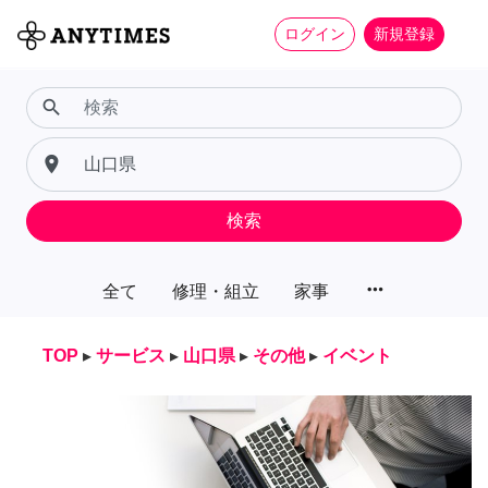
ログイン
新規登録
search
place
検索
more_horiz
全て
修理・組立
家事
TOP
▸
サービス
▸
山口県
▸
その他
▸
イベント