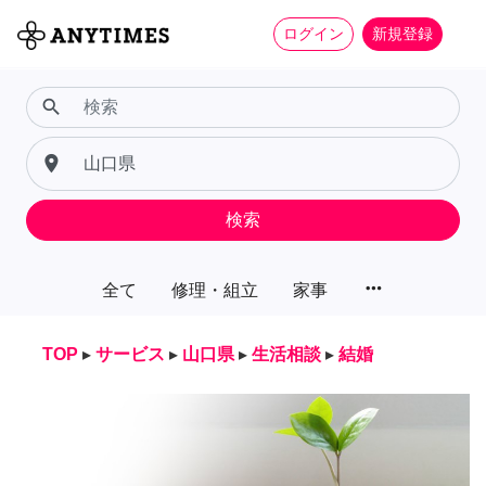
ログイン
新規登録
search
place
検索
more_horiz
全て
修理・組立
家事
TOP
▸
サービス
▸
山口県
▸
生活相談
▸
結婚