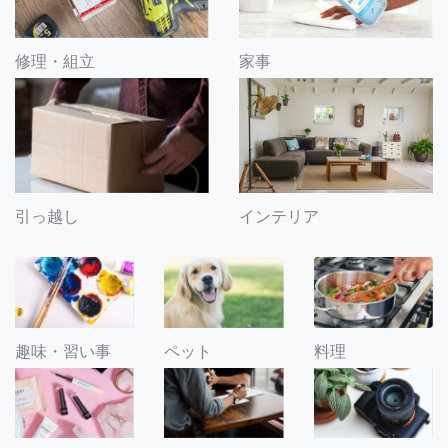
修理・組立
家事
引っ越し
インテリア
趣味・習い事
ペット
料理