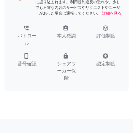
に振り込まれます。利用規約違反の恐れや、少し
でも不審な内容のサービスやリクエストやユーザ
ーがあった場合は通報してください。
詳細を見る
perm_phone_msg
assignment_ind
tag_faces
パトロー
本人確認
評価制度
ル
smartphone
lock
stars
番号確認
シェアワ
認定制度
ーカー保
険