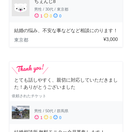
ちぇんじ8
男性
/
30代
/
東京都
sentiment_satisfied
sentiment_neutral
sentiment_dissatisfied
1
0
0
結婚の悩み、不安な事などなど相談にのります！
¥3,000
東京都
とても話しやすく、親切に対応していただきまし
た！ありがとうございました
依頼されたチケット
男性
/
50代
/
群馬県
sentiment_satisfied
sentiment_neutral
sentiment_dissatisfied
1
0
0