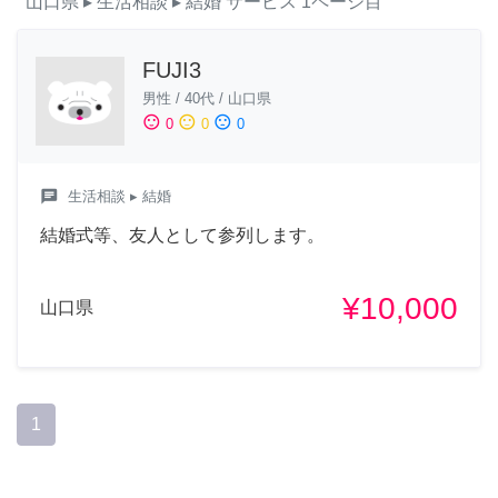
山口県
▸ 生活相談
▸ 結婚
サービス
1ページ目
FUJI3
男性
/
40代
/
山口県
sentiment_satisfied
sentiment_neutral
sentiment_dissatisfied
0
0
0
chat
生活相談
▸ 結婚
結婚式等、友人として参列します。
¥10,000
山口県
1