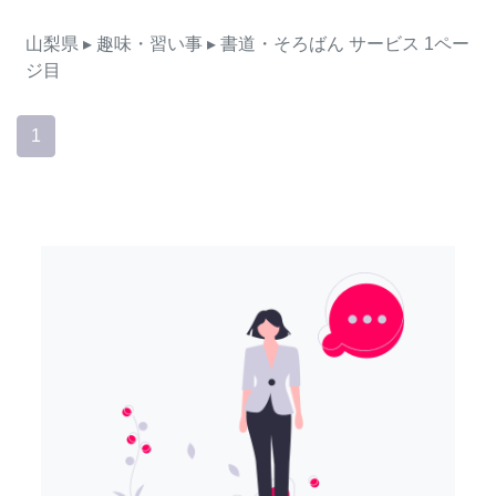
山梨県
▸ 趣味・習い事
▸ 書道・そろばん
サービス
1ペー
ジ目
1