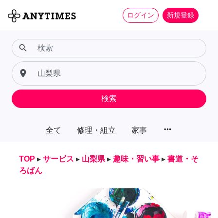
ログイン
新規登録
search
place
検索
more_horiz
全て
修理・組立
家事
TOP
▸
サービス
▸
山梨県
▸
趣味・習い事
▸
書道・そ
ろばん