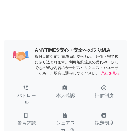
ANYTIMES安心・安全への取り組み
報酬は取引前に事務局に支払われ、評価・完了後
に振り込まれます。利用規約違反の恐れや、少し
でも不審な内容のサービスやリクエストやユーザ
ーがあった場合は通報してください。
詳細を見る
perm_phone_msg
assignment_ind
tag_faces
パトロー
本人確認
評価制度
ル
smartphone
lock
stars
番号確認
シェアワ
認定制度
ーカー保