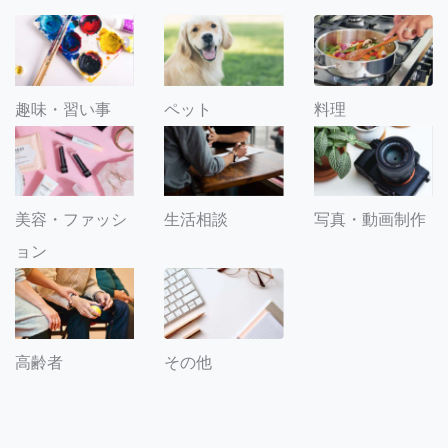
趣味・習い事
ペット
料理
美容・ファッシ
生活相談
写真・動画制作
ョン
その他
高齢者