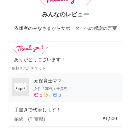
みんなのレビュー
依頼者のみなさまからサポーターへの感謝の言葉
ありがとうございます！
依頼されたチケット
元保育士ママ
女性
/
30代
/
千葉県
sentiment_satisfied
sentiment_neutral
sentiment_dissatisfied
1
0
0
手書きで代筆します！
¥1,500
柏駅 (千葉県)