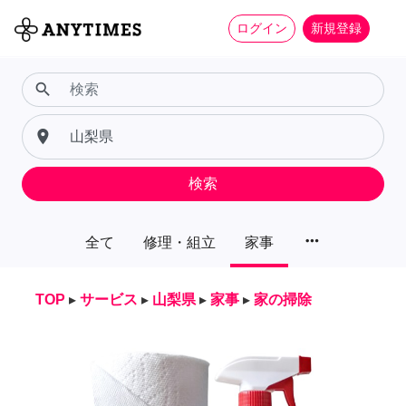
ログイン
新規登録
search
place
検索
more_horiz
全て
修理・組立
家事
TOP
▸
サービス
▸
山梨県
▸
家事
▸
家の掃除