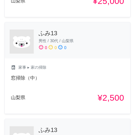
¥25,000
山梨県
ふみ13
男性
/
30代
/
山梨県
sentiment_satisfied
sentiment_neutral
sentiment_dissatisfied
0
0
0
local_laundry_service
家事
▸ 家の掃除
窓掃除（中）
¥2,500
山梨県
ふみ13