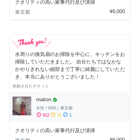
クオリティの高い家事代行及び清掃
¥6,000
東京都
水周りの換気扇のお掃除を中心に、キッチンをお
掃除していただきました。 自分たちではなかな
かやりきれない細部まで丁寧に綺麗にしていただ
き、本当にありがとうございました！
依頼されたチケット
makon
check_circle
女性
/
60代
/
東京都
sentiment_satisfied
sentiment_neutral
sentiment_dissatisfied
812
16
1
クオリティの高い家事代行及び清掃
¥6,000