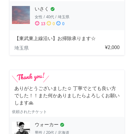
いさく
check_circle
女性
/
40代
/
埼玉県
sentiment_satisfied
sentiment_neutral
sentiment_dissatisfied
13
0
0
【東武東上線沿い】お掃除承ります☆
¥2,000
埼玉県
ありがとうございました☺️ 丁寧でとても良い方
でした！！また何かありましたらよろしくお願い
します🙏
依頼されたチケット
ウォーカー
check_circle
男性
/
20代
/
北海道