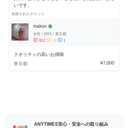
いです。
依頼されたチケット
makon
check_circle
女性
/
60代
/
東京都
sentiment_satisfied
sentiment_neutral
sentiment_dissatisfied
812
16
1
クオリティの高いお掃除
¥7,000
東京都
ANYTIMES安心・安全への取り組み