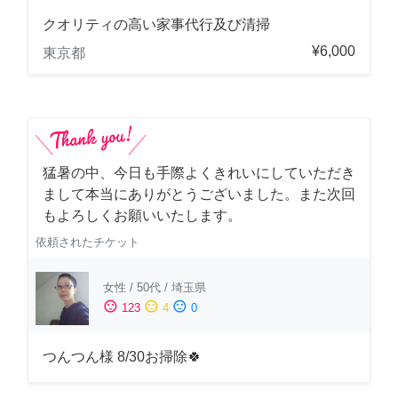
クオリティの高い家事代行及び清掃
¥6,000
東京都
猛暑の中、今日も手際よくきれいにしていただき
まして本当にありがとうございました。また次回
もよろしくお願いいたします。
依頼されたチケット
女性
/
50代
/
埼玉県
sentiment_satisfied
sentiment_neutral
sentiment_dissatisfied
123
4
0
つんつん様 8/30お掃除🍀