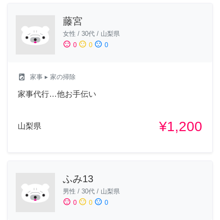
藤宮
女性
/
30代
/
山梨県
sentiment_satisfied
sentiment_neutral
sentiment_dissatisfied
0
0
0
local_laundry_service
家事
▸ 家の掃除
家事代行…他お手伝い
¥1,200
山梨県
ふみ13
男性
/
30代
/
山梨県
sentiment_satisfied
sentiment_neutral
sentiment_dissatisfied
0
0
0