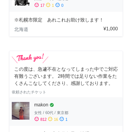
sentiment_satisfied
sentiment_neutral
sentiment_dissatisfied
17
1
0
※札幌市限定 あれこれお助け致します！
¥1,000
北海道
この度は、急遽不在となってしまった中でご対応
有難うございます。 2時間では足りない作業をた
くさんこなしてくださり、感謝しております。
依頼されたチケット
makon
check_circle
女性
/
60代
/
東京都
sentiment_satisfied
sentiment_neutral
sentiment_dissatisfied
812
16
1