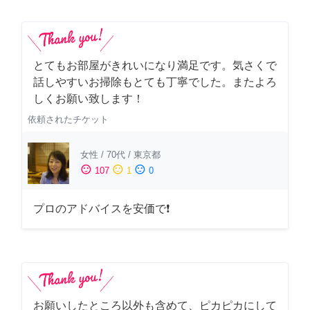
とてもお部屋がきれいになり満足です。気さくで
話しやすいお掃除もとても丁寧でした。またよろ
しくお願い致します！
依頼されたチケット
女性
/
70代
/
東京都
sentiment_satisfied
sentiment_neutral
sentiment_dissatisfied
107
1
0
プロのアドバイスを安価で❗
お願いしたところ以外も含めて、ピカピカにして