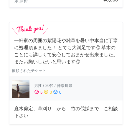
東京都
一軒家の周囲の紫陽花や雑草を暑い中本当に丁寧
に処理頂きました！ とても大満足です◎ 草木の
ことにも詳しくて安心しておまかせ出来ました。
またお願いしたいと思います◎
依頼されたチケット
男性
/
30代
/
神奈川県
sentiment_satisfied
sentiment_neutral
sentiment_dissatisfied
5
0
0
庭木剪定、草刈り から 竹の伐採まで ご相談
下さい