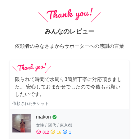
みんなのレビュー
依頼者のみなさまからサポーターへの感謝の言葉
限られて時間で水周り3箇所丁寧に対応頂きまし
た。 安心しておまかせでしたので今後もお願い
したいです。
依頼されたチケット
makon
check_circle
女性
/
60代
/
東京都
sentiment_satisfied
sentiment_neutral
sentiment_dissatisfied
812
16
1