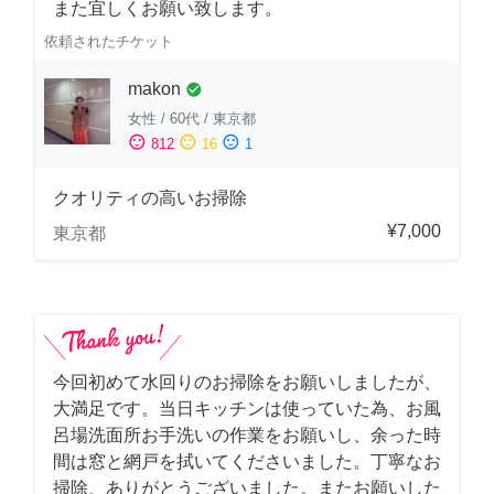
また宜しくお願い致します。
依頼されたチケット
makon
check_circle
女性
/
60代
/
東京都
sentiment_satisfied
sentiment_neutral
sentiment_dissatisfied
812
16
1
クオリティの高いお掃除
¥7,000
東京都
今回初めて水回りのお掃除をお願いしましたが、
大満足です。当日キッチンは使っていた為、お風
呂場洗面所お手洗いの作業をお願いし、余った時
間は窓と網戸を拭いてくださいました。丁寧なお
掃除、ありがとうございました。またお願いした