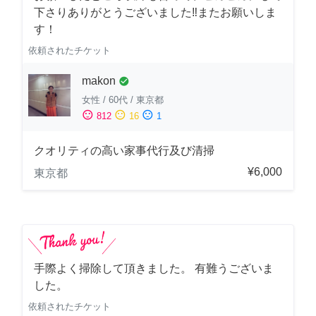
下さりありがとうございました‼️またお願いしま
す！
依頼されたチケット
makon
check_circle
女性
/
60代
/
東京都
sentiment_satisfied
sentiment_neutral
sentiment_dissatisfied
812
16
1
クオリティの高い家事代行及び清掃
¥6,000
東京都
手際よく掃除して頂きました。 有難うございま
した。
依頼されたチケット