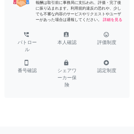
報酬は取引前に事務局に支払われ、評価・完了後
に振り込まれます。利用規約違反の恐れや、少し
でも不審な内容のサービスやリクエストやユーザ
ーがあった場合は通報してください。
詳細を見る
perm_phone_msg
assignment_ind
tag_faces
パトロー
本人確認
評価制度
ル
smartphone
lock
stars
番号確認
シェアワ
認定制度
ーカー保
険