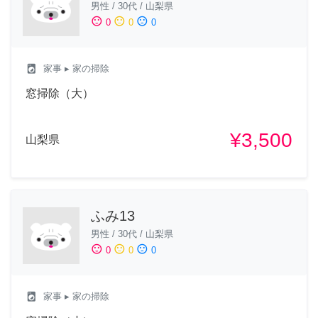
男性
/
30代
/
山梨県
sentiment_satisfied
sentiment_neutral
sentiment_dissatisfied
0
0
0
local_laundry_service
家事
▸ 家の掃除
窓掃除（大）
¥3,500
山梨県
ふみ13
男性
/
30代
/
山梨県
sentiment_satisfied
sentiment_neutral
sentiment_dissatisfied
0
0
0
local_laundry_service
家事
▸ 家の掃除