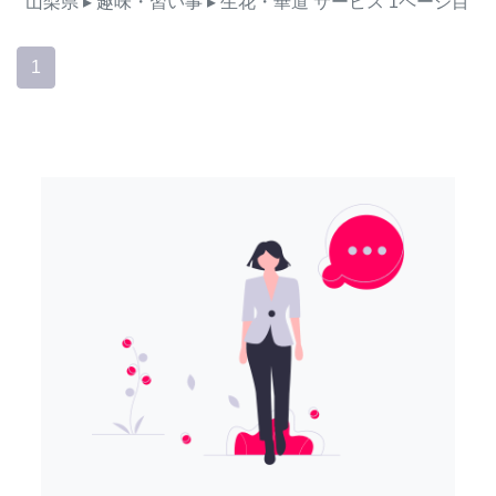
山梨県
▸ 趣味・習い事
▸ 生花・華道
サービス
1ページ目
1