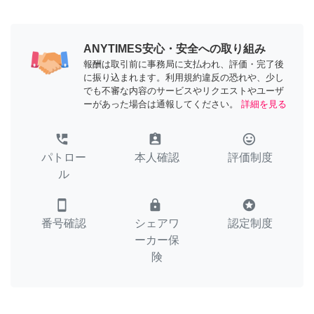
ANYTIMES安心・安全への取り組み
報酬は取引前に事務局に支払われ、評価・完了後
に振り込まれます。利用規約違反の恐れや、少し
でも不審な内容のサービスやリクエストやユーザ
ーがあった場合は通報してください。
詳細を見る
perm_phone_msg
assignment_ind
tag_faces
パトロー
本人確認
評価制度
ル
smartphone
lock
stars
番号確認
シェアワ
認定制度
ーカー保
険