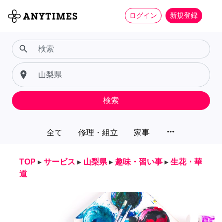
ログイン
新規登録
search
place
検索
more_horiz
全て
修理・組立
家事
TOP
▸
サービス
▸
山梨県
▸
趣味・習い事
▸
生花・華
道