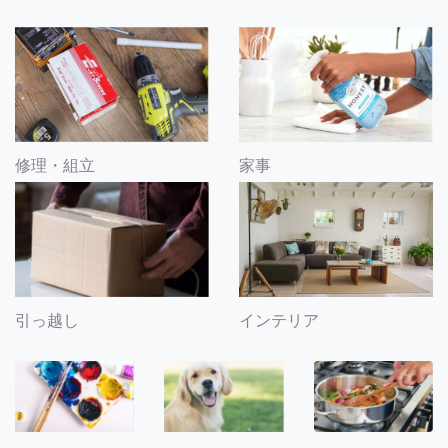
修理・組立
家事
引っ越し
インテリア