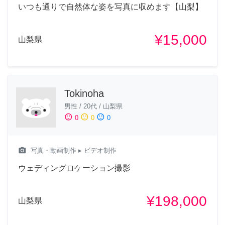
いつも通りで自然体な姿を写真に収めます【山梨】
¥15,000
山梨県
Tokinoha
男性
/
20代
/
山梨県
sentiment_satisfied
sentiment_neutral
sentiment_dissatisfied
0
0
0
camera_alt
写真・動画制作
▸ ビデオ制作
ウェディングロケーション撮影
¥198,000
山梨県