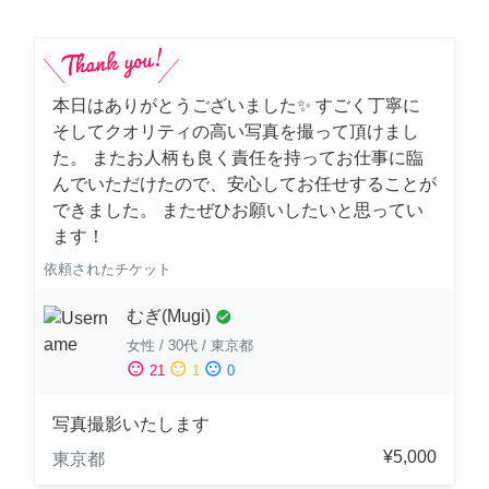
本日はありがとうございました✨ すごく丁寧に
そしてクオリティの高い写真を撮って頂けまし
た。 またお人柄も良く責任を持ってお仕事に臨
んでいただけたので、安心してお任せすることが
できました。 またぜひお願いしたいと思ってい
ます！
依頼されたチケット
むぎ(Mugi)
check_circle
女性
/
30代
/
東京都
sentiment_satisfied
sentiment_neutral
sentiment_dissatisfied
21
1
0
写真撮影いたします
¥5,000
東京都