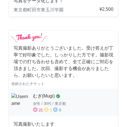
写真をデータ化します！
¥2,500
東京都町田市東玉川学園
写真撮影ありがとうございました。受け答えが丁
寧で好印象でした。しっかりした方です。撮影現
場での打ち合わせも含めて、全て正確にご対応を
頂きました。次回、撮影する機会がありました
ら、お願いしたいと思います。
依頼されたチケット
むぎ(Mugi)
check_circle
女性
/
30代
/
東京都
sentiment_satisfied
sentiment_neutral
sentiment_dissatisfied
21
1
0
写真撮影いたします