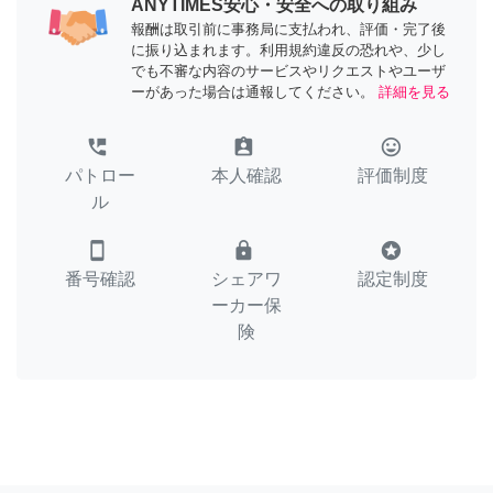
ANYTIMES安心・安全への取り組み
報酬は取引前に事務局に支払われ、評価・完了後
に振り込まれます。利用規約違反の恐れや、少し
でも不審な内容のサービスやリクエストやユーザ
ーがあった場合は通報してください。
詳細を見る
perm_phone_msg
assignment_ind
tag_faces
パトロー
本人確認
評価制度
ル
smartphone
lock
stars
番号確認
シェアワ
認定制度
ーカー保
険