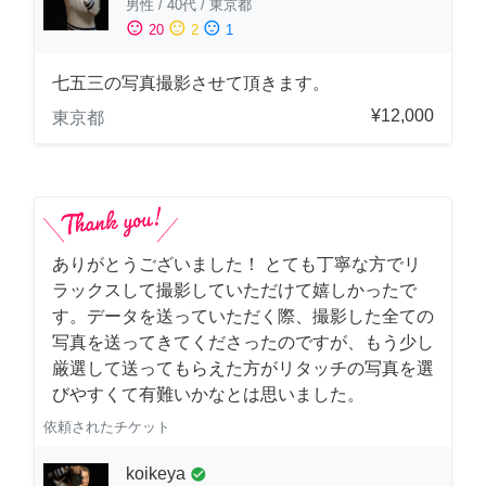
男性
/
40代
/
東京都
sentiment_satisfied
sentiment_neutral
sentiment_dissatisfied
20
2
1
七五三の写真撮影させて頂きます。
¥12,000
東京都
ありがとうございました！ とても丁寧な方でリ
ラックスして撮影していただけて嬉しかったで
す。データを送っていただく際、撮影した全ての
写真を送ってきてくださったのですが、もう少し
厳選して送ってもらえた方がリタッチの写真を選
びやすくて有難いかなとは思いました。
依頼されたチケット
koikeya
check_circle