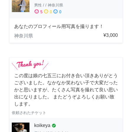
男性
/
/
神奈川県
sentiment_satisfied
sentiment_neutral
sentiment_dissatisfied
5
0
0
あなたのプロフィール用写真を撮ります！
¥3,000
神奈川県
この度は娘の七五三にお付き合い頂きありがとう
ございました。なかなか笑わない子で大変だった
かと思いますが、たくさん写真を撮れて良い思い
出になりました。 またどうぞよろしくお願い致
します。
依頼されたチケット
koikeya
check_circle