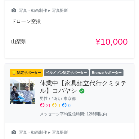
camera_alt
写真・動画制作
▸ 写真撮影
ドローン空撮
¥10,000
山梨県
認定サポーター
ベルメゾン認定サポーター
Bronze サポーター
休業中【家具組立代行クミタテ
ル】コバヤシ
check_circle
男性
/
40代
/
東京都
sentiment_satisfied
sentiment_neutral
sentiment_dissatisfied
21
1
0
メッセージ平均返信時間: 12時間以内
camera_alt
写真・動画制作
▸ 写真撮影