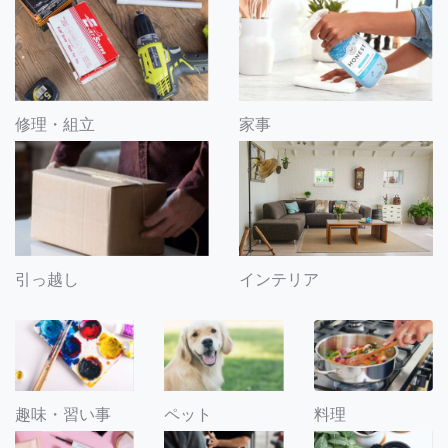
修理・組立
家事
引っ越し
インテリア
趣味・習い事
ペット
料理