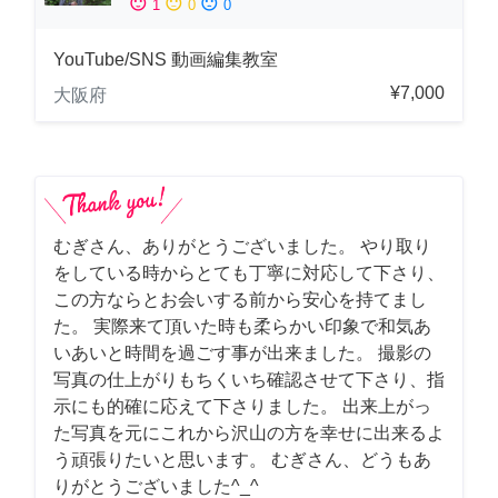
sentiment_satisfied
sentiment_neutral
sentiment_dissatisfied
1
0
0
YouTube/SNS 動画編集教室
¥7,000
大阪府
むぎさん、ありがとうございました。 やり取り
をしている時からとても丁寧に対応して下さり、
この方ならとお会いする前から安心を持てまし
た。 実際来て頂いた時も柔らかい印象で和気あ
いあいと時間を過ごす事が出来ました。 撮影の
写真の仕上がりもちくいち確認させて下さり、指
示にも的確に応えて下さりました。 出来上がっ
た写真を元にこれから沢山の方を幸せに出来るよ
う頑張りたいと思います。 むぎさん、どうもあ
りがとうございました^_^