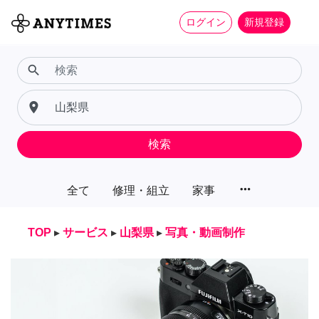
ログイン
新規登録
search
place
検索
more_horiz
全て
修理・組立
家事
TOP
▸
サービス
▸
山梨県
▸
写真・動画制作