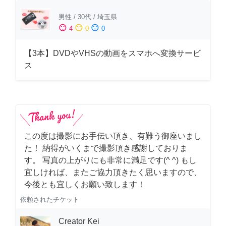
男性
/
30代
/
埼玉県
sentiment_satisfied
sentiment_neutral
sentiment_dissatisfied
4
0
0
【3本】DVDやVHSの動画をスマホへ変換サービ
ス
この度は撮影にお手伝い頂き、有難う御座いまし
た！ 納得がいくまで撮影頂き感謝しておりま
す。 写真の上がりにも非常に満足です(^ ^) もし
宜しければ、またご協力頂きたく思いますので、
今後とも宜しくお願い致します！
依頼されたチケット
Creator Kei