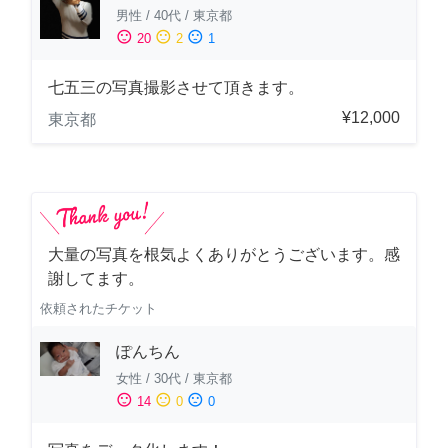
男性
/
40代
/
東京都
sentiment_satisfied
sentiment_neutral
sentiment_dissatisfied
20
2
1
七五三の写真撮影させて頂きます。
¥12,000
東京都
大量の写真を根気よくありがとうございます。感
謝してます。
依頼されたチケット
ぽんちん
女性
/
30代
/
東京都
sentiment_satisfied
sentiment_neutral
sentiment_dissatisfied
14
0
0