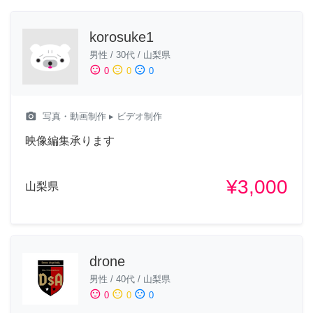
korosuke1
男性
/
30代
/
山梨県
sentiment_satisfied
sentiment_neutral
sentiment_dissatisfied
0
0
0
camera_alt
写真・動画制作
▸ ビデオ制作
映像編集承ります
¥3,000
山梨県
drone
男性
/
40代
/
山梨県
sentiment_satisfied
sentiment_neutral
sentiment_dissatisfied
0
0
0