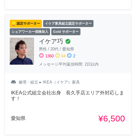
認定サポーター
イケア家具組立認定サポーター
シェアワーカー保険加入
Gold サポーター
イケア巧
check_circle
男性
/
20代
/
愛知県
sentiment_satisfied
sentiment_neutral
sentiment_dissatisfied
1360
64
2
メッセージ平均返信時間: 2日以内
weekend
修理・組立
▸ IKEA（イケア）家具
IKEA公式組立会社出身 長久手店エリア外対応しま
す！
¥6,500
愛知県