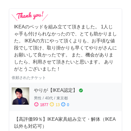
IKEAのベッドを組み立てて頂きました。 1人じ
ゃ手も付けられなかったので、とても助かりまし
た。 IKEAの方にやって頂くよりも、お手頃な値
段でして頂け、取り掛かりも早くてやりがさんに
お願いして良かったです。 また、機会がありま
したら、利用させて頂きたいと思います。 あり
がとうございました！
依頼されたチケット
やりが【IKEA認定】
check_circle
男性
/
40代
/
東京都
sentiment_satisfied
sentiment_neutral
sentiment_dissatisfied
1877
13
0
【高評価99％】IKEA家具組み立て・解体（IKEA
以外も対応可）