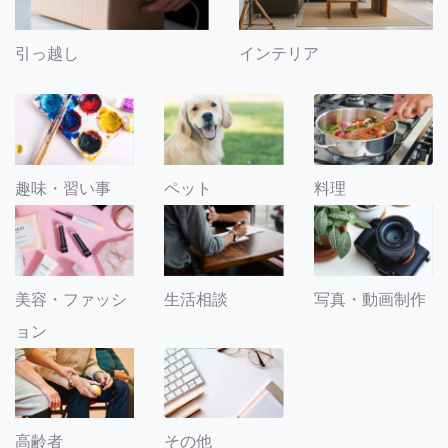
引っ越し
インテリア
趣味・習い事
ペット
料理
美容・ファッシ
生活相談
写真・動画制作
ョン
その他
高齢者