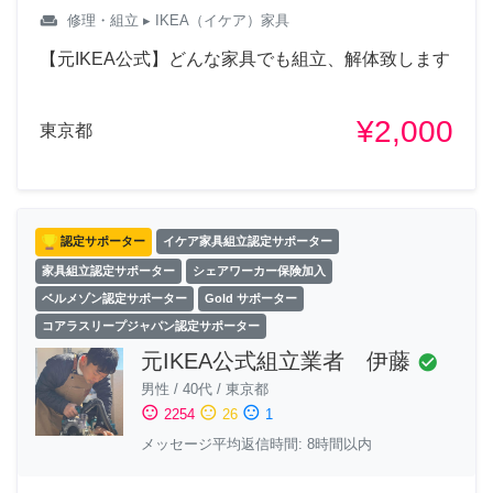
weekend
修理・組立
▸ IKEA（イケア）家具
【元IKEA公式】どんな家具でも組立、解体致します
¥2,000
東京都
認定サポーター
イケア家具組立認定サポーター
家具組立認定サポーター
シェアワーカー保険加入
ベルメゾン認定サポーター
Gold サポーター
コアラスリープジャパン認定サポーター
元IKEA公式組立業者 伊藤
check_circle
男性
/
40代
/
東京都
sentiment_satisfied
sentiment_neutral
sentiment_dissatisfied
2254
26
1
メッセージ平均返信時間: 8時間以内