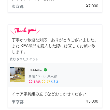
¥7,000
東京都
丁寧かつ敏速な対応、ありがとうございました。
またIKEA製品を購入した際には宜しくお願い致
します。
依頼されたチケット
maaasa
check_circle
男性
/
60代
/
東京都
sentiment_satisfied
sentiment_neutral
sentiment_dissatisfied
1248
77
3
イケア家具組み立てなどおまかせください
¥3,000
東京都