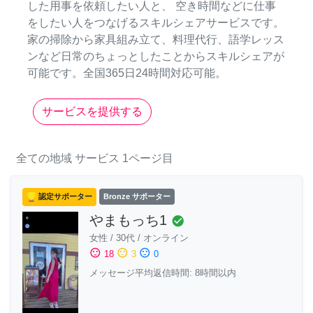
した用事を依頼したい人と、 空き時間などに仕事
をしたい人をつなげるスキルシェアサービスです。
家の掃除から家具組み立て、料理代行、語学レッス
ンなど日常のちょっとしたことからスキルシェアが
可能です。全国365日24時間対応可能。
サービスを提供する
全ての地域
サービス
1ページ目
認定サポーター
Bronze サポーター
やまもっち1
check_circle
女性
/
30代
/
オンライン
sentiment_satisfied
sentiment_neutral
sentiment_dissatisfied
18
3
0
メッセージ平均返信時間: 8時間以内