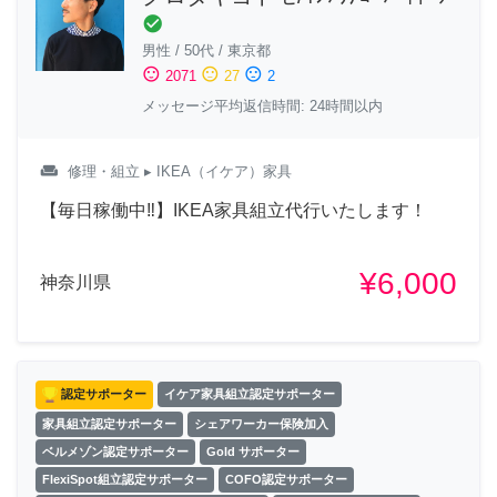
check_circle
男性
/
50代
/
東京都
sentiment_satisfied
sentiment_neutral
sentiment_dissatisfied
2071
27
2
メッセージ平均返信時間: 24時間以内
weekend
修理・組立
▸ IKEA（イケア）家具
【毎日稼働中‼︎】IKEA家具組立代行いたします！
¥6,000
神奈川県
認定サポーター
イケア家具組立認定サポーター
家具組立認定サポーター
シェアワーカー保険加入
ベルメゾン認定サポーター
Gold サポーター
FlexiSpot組立認定サポーター
COFO認定サポーター