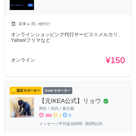
local_laundry_service
家事
▸ 買い物代行
オンラインショッピング代行サービス☆メルカリ、
Yahoo!フリマなど
¥150
オンライン
認定サポーター
Gold サポーター
【元IKEA公式】リョウ
check_circle
男性
/
30代
/
東京都
sentiment_satisfied
sentiment_neutral
sentiment_dissatisfied
368
4
0
メッセージ平均返信時間: 3時間以内