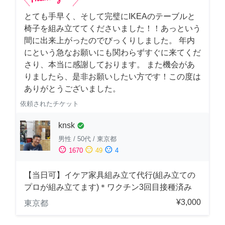
とても手早く、そして完璧にIKEAのテーブルと
椅子を組み立ててくださいました！！あっという
間に出来上がったのでびっくりしました。 年内
にという急なお願いにも関わらずすぐに来てくだ
さり、本当に感謝しております。 また機会があ
りましたら、是非お願いしたい方です！この度は
ありがとうございました。
依頼されたチケット
knsk
check_circle
男性
/
50代
/
東京都
sentiment_satisfied
sentiment_neutral
sentiment_dissatisfied
1670
49
4
【当日可】イケア家具組み立て代行(組み立ての
プロが組み立てます)＊ワクチン3回目接種済み
¥3,000
東京都