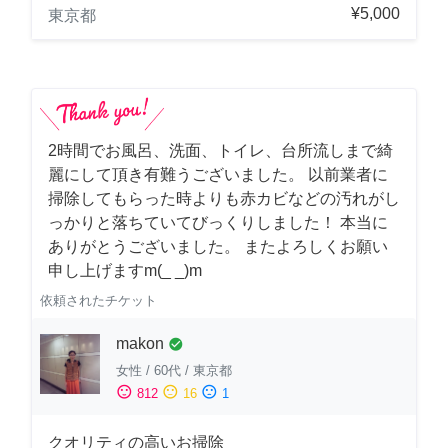
¥5,000
東京都
2時間でお風呂、洗面、トイレ、台所流しまで綺
麗にして頂き有難うございました。 以前業者に
掃除してもらった時よりも赤カビなどの汚れがし
っかりと落ちていてびっくりしました！ 本当に
ありがとうございました。 またよろしくお願い
申し上げますm(_ _)m
依頼されたチケット
makon
check_circle
女性
/
60代
/
東京都
sentiment_satisfied
sentiment_neutral
sentiment_dissatisfied
812
16
1
クオリティの高いお掃除