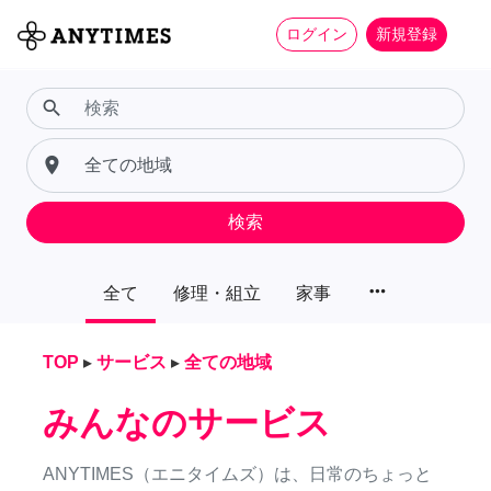
ログイン
新規登録
search
place
検索
more_horiz
全て
修理・組立
家事
TOP
▸
サービス
▸
全ての地域
みんなのサービス
ANYTIMES（エニタイムズ）は、日常のちょっと