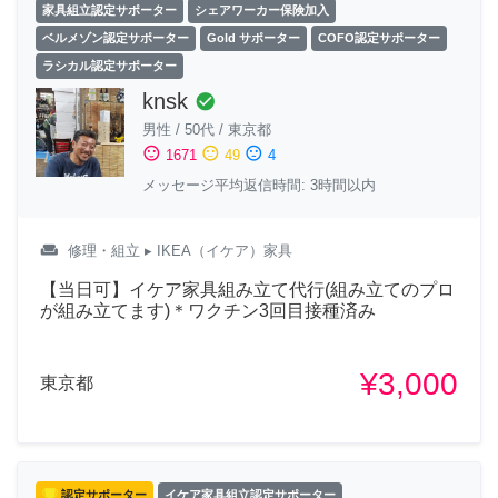
家具組立認定サポーター
シェアワーカー保険加入
ベルメゾン認定サポーター
Gold サポーター
COFO認定サポーター
ラシカル認定サポーター
knsk
check_circle
男性
/
50代
/
東京都
sentiment_satisfied
sentiment_neutral
sentiment_dissatisfied
1671
49
4
メッセージ平均返信時間: 3時間以内
weekend
修理・組立
▸ IKEA（イケア）家具
【当日可】イケア家具組み立て代行(組み立てのプロ
が組み立てます)＊ワクチン3回目接種済み
¥3,000
東京都
認定サポーター
イケア家具組立認定サポーター