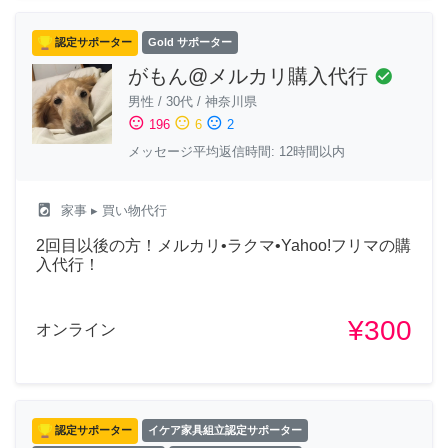
認定サポーター
Gold サポーター
がもん@メルカリ購入代行
check_circle
男性
/
30代
/
神奈川県
sentiment_satisfied
sentiment_neutral
sentiment_dissatisfied
196
6
2
メッセージ平均返信時間: 12時間以内
local_laundry_service
家事
▸ 買い物代行
2回目以後の方！メルカリ•ラクマ•Yahoo!フリマの購
入代行！
¥300
オンライン
認定サポーター
イケア家具組立認定サポーター