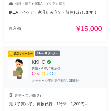
weekend
修理・組立
▸ IKEA（イケア）家具
IKEA（イケア）家具組み立て・解体代行します！
¥15,000
東京都
認定サポーター
Silver サポーター
KKHC
check_circle
男性
/
40代
/
東京都
sentiment_satisfied
sentiment_neutral
sentiment_dissatisfied
82
4
0
メッセージ平均返信時間: 3日以内
local_laundry_service
家事
▸ 買い物代行
売り子買い子、買物代行 1時間 1,200円～