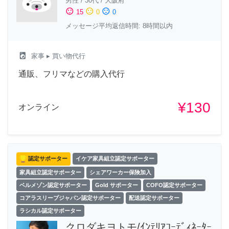
男性
/
30代
/
大阪府
sentiment_satisfied
sentiment_neutral
sentiment_dissatisfied
15
0
0
メッセージ平均返信時間: 8時間以内
local_laundry_service
家事
▸ 買い物代行
通販、フリマなどの購入代行
¥130
オンライン
認定サポーター
イケア家具組立認定サポーター
家具組立認定サポーター
シェアワーカー保険加入
ベルメゾン認定サポーター
Gold サポーター
COFO認定サポーター
コアラスリープジャパン認定サポーター
配送認定サポーター
ラシカル認定サポーター
クロダキヨトモ/ｲﾝﾃﾘｱｺｰﾃﾞｨﾈｰﾀｰ