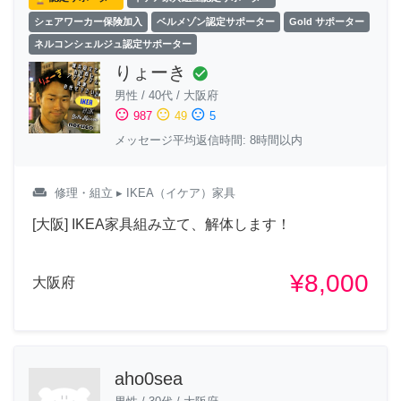
シェアワーカー保険加入
ベルメゾン認定サポーター
Gold サポーター
ネルコンシェルジュ認定サポーター
りょーき
check_circle
男性
/
40代
/
大阪府
sentiment_satisfied
sentiment_neutral
sentiment_dissatisfied
987
49
5
メッセージ平均返信時間: 8時間以内
weekend
修理・組立
▸ IKEA（イケア）家具
[大阪] IKEA家具組み立て、解体します！
¥8,000
大阪府
aho0sea