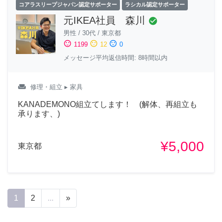
コアラスリープジャパン認定サポーター
ラシカル認定サポーター
元IKEA社員 森川
check_circle
男性
/
30代
/
東京都
sentiment_satisfied
sentiment_neutral
sentiment_dissatisfied
1199
12
0
メッセージ平均返信時間: 8時間以内
weekend
修理・組立
▸ 家具
KANADEMONO組立てします！ (解体、再組立も
承ります、)
¥5,000
東京都
1
2
...
»