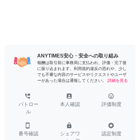
ANYTIMES安心・安全への取り組み
報酬は取引前に事務局に支払われ、評価・完了後
に振り込まれます。利用規約違反の恐れや、少し
でも不審な内容のサービスやリクエストやユーザ
ーがあった場合は通報してください。
詳細を見る
perm_phone_msg
assignment_ind
tag_faces
パトロー
本人確認
評価制度
ル
smartphone
lock
stars
番号確認
シェアワ
認定制度