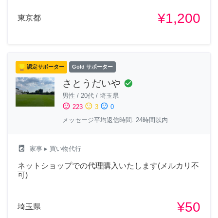
¥1,200
東京都
認定サポーター
Gold サポーター
さとうだいや
check_circle
男性
/
20代
/
埼玉県
sentiment_satisfied
sentiment_neutral
sentiment_dissatisfied
223
3
0
メッセージ平均返信時間: 24時間以内
local_laundry_service
家事
▸ 買い物代行
ネットショップでの代理購入いたします(メルカリ不
可)
¥50
埼玉県