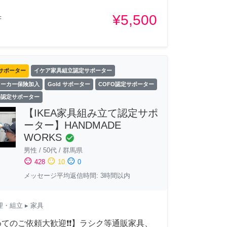
¥5,500
府
サポーター
イケア家具組立認定サポーター
ワーカー保険加入
Gold サポーター
COFO認定サポーター
ル認定サポーター
【IKEA家具組み立て認定サポ
ーター】HANDMADE
WORKS
check_circle
男性
/
50代
/
群馬県
sentiment_satisfied
sentiment_neutral
sentiment_dissatisfied
428
10
0
メッセージ平均返信時間: 3時間以内
理・組立
▸ 家具
てのご依頼大歓迎❗❗】ラシク等通販家具、