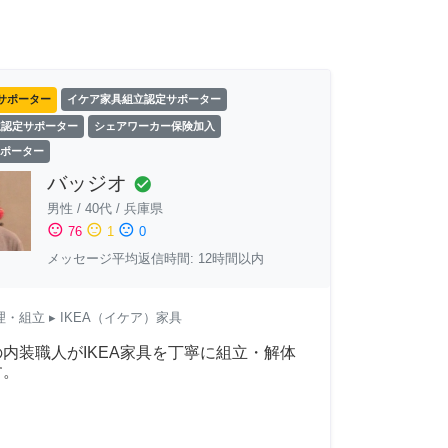
サポーター
イケア家具組立認定サポーター
立認定サポーター
シェアワーカー保険加入
 サポーター
バッジオ
check_circle
男性
/
40代
/
兵庫県
sentiment_satisfied
sentiment_neutral
sentiment_dissatisfied
76
1
0
メッセージ平均返信時間: 12時間以内
理・組立
▸ IKEA（イケア）家具
内装職人がIKEA家具を丁寧に組立・解体
す。