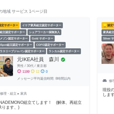
の地域
サービス
1ページ目
認定サポーター
イケア家具組立認定サポーター
認定
組立認定サポーター
シェアワーカー保険加入
家具組
メゾン認定サポーター
Gold サポーター
Silver
exiSpot組立認定サポーター
COFO認定サポーター
ラスリープジャパン認定サポーター
ラシカル認定サポーター
元IKEA社員 森川
check_circle
男性
/
30代
/
東京都
sentiment_satisfied
sentiment_neutral
sentiment_dissatisfied
1199
12
0
メッセージ平均返信時間: 8時間以内
weekend
修
現役の
修理・組立
▸ 家具
しま
ANADEMONO組立てします！ (解体、再組立
承ります、)