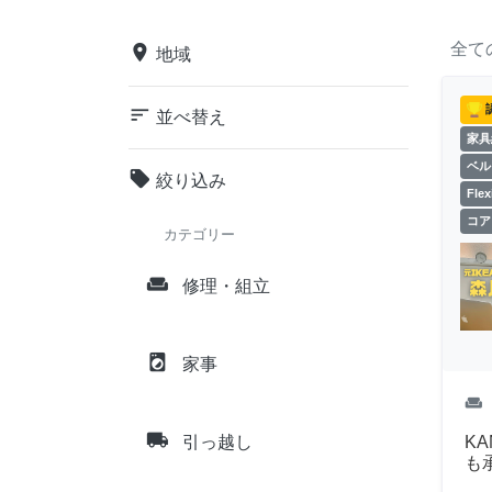
全て
place
地域
sort
並べ替え
家具
ベル
local_offer
絞り込み
Fl
コア
カテゴリー
weekend
修理・組立
local_laundry_service
家事
weekend
local_shipping
K
引っ越し
も