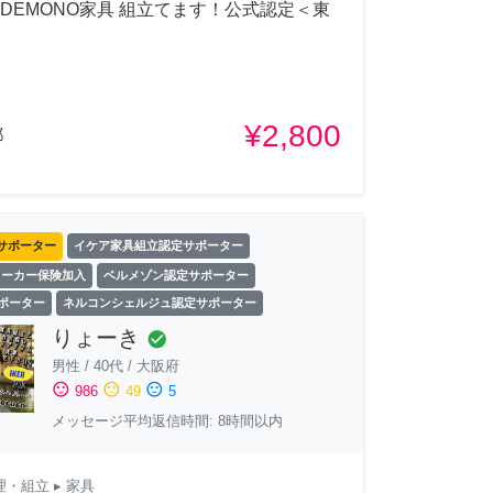
ADEMONO家具 組立てます！公式認定＜東
¥2,800
都
サポーター
イケア家具組立認定サポーター
ワーカー保険加入
ベルメゾン認定サポーター
サポーター
ネルコンシェルジュ認定サポーター
りょーき
check_circle
男性
/
40代
/
大阪府
sentiment_satisfied
sentiment_neutral
sentiment_dissatisfied
986
49
5
メッセージ平均返信時間: 8時間以内
理・組立
▸ 家具