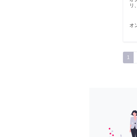
リ、
オ
1