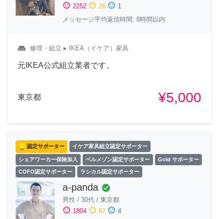
sentiment_satisfied
sentiment_neutral
sentiment_dissatisfied
2252
26
1
メッセージ平均返信時間: 8時間以内
weekend
修理・組立
▸ IKEA（イケア）家具
元IKEA公式組立業者です。
¥5,000
東京都
認定サポーター
イケア家具組立認定サポーター
シェアワーカー保険加入
ベルメゾン認定サポーター
Gold サポーター
COFO認定サポーター
ラシカル認定サポーター
a-panda
check_circle
男性
/
30代
/
東京都
sentiment_satisfied
sentiment_neutral
sentiment_dissatisfied
1804
87
4