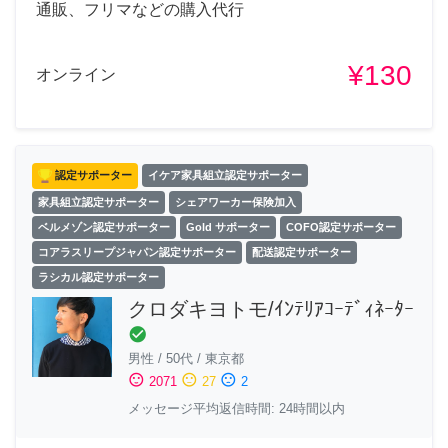
通販、フリマなどの購入代行
¥130
オンライン
認定サポーター
イケア家具組立認定サポーター
家具組立認定サポーター
シェアワーカー保険加入
ベルメゾン認定サポーター
Gold サポーター
COFO認定サポーター
コアラスリープジャパン認定サポーター
配送認定サポーター
ラシカル認定サポーター
クロダキヨトモ/ｲﾝﾃﾘｱｺｰﾃﾞｨﾈｰﾀｰ
check_circle
男性
/
50代
/
東京都
sentiment_satisfied
sentiment_neutral
sentiment_dissatisfied
2071
27
2
メッセージ平均返信時間: 24時間以内