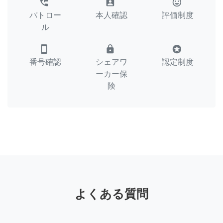
perm_phone_msg
assignment_ind
tag_faces
パトロー
本人確認
評価制度
ル
smartphone
lock
stars
番号確認
シェアワ
認定制度
ーカー保
険
よくある質問