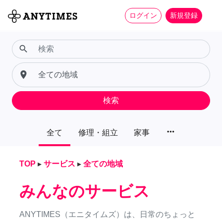
ログイン
新規登録
search
place
検索
more_horiz
全て
修理・組立
家事
TOP
▸
サービス
▸
全ての地域
みんなのサービス
ANYTIMES（エニタイムズ）は、日常のちょっと