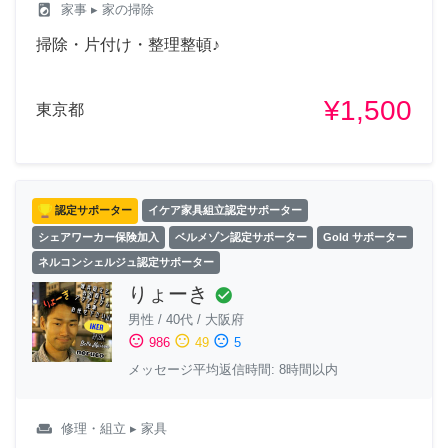
local_laundry_service
家事
▸ 家の掃除
掃除・片付け・整理整頓♪
¥1,500
東京都
認定サポーター
イケア家具組立認定サポーター
シェアワーカー保険加入
ベルメゾン認定サポーター
Gold サポーター
ネルコンシェルジュ認定サポーター
りょーき
check_circle
男性
/
40代
/
大阪府
sentiment_satisfied
sentiment_neutral
sentiment_dissatisfied
986
49
5
メッセージ平均返信時間: 8時間以内
weekend
修理・組立
▸ 家具