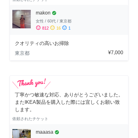
makon
check_circle
女性
/
60代
/
東京都
sentiment_satisfied
sentiment_neutral
sentiment_dissatisfied
812
16
1
クオリティの高いお掃除
¥7,000
東京都
丁寧かつ敏速な対応、ありがとうございました。
またIKEA製品を購入した際には宜しくお願い致
します。
依頼されたチケット
maaasa
check_circle