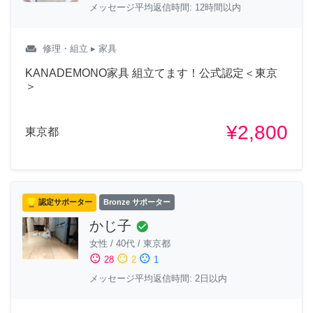
メッセージ平均返信時間: 12時間以内
weekend
修理・組立
▸ 家具
KANADEMONO家具 組立てます！公式認定＜東京
＞
¥2,800
東京都
認定サポーター
Bronze サポーター
かじ子
check_circle
女性
/
40代
/
東京都
sentiment_satisfied
sentiment_neutral
sentiment_dissatisfied
28
2
1
メッセージ平均返信時間: 2日以内