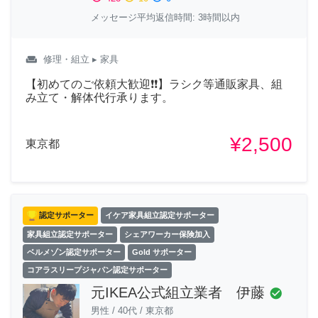
メッセージ平均返信時間: 3時間以内
weekend
修理・組立
▸ 家具
【初めてのご依頼大歓迎❗❗】ラシク等通販家具、組
み立て・解体代行承ります。
¥2,500
東京都
認定サポーター
イケア家具組立認定サポーター
家具組立認定サポーター
シェアワーカー保険加入
ベルメゾン認定サポーター
Gold サポーター
コアラスリープジャパン認定サポーター
元IKEA公式組立業者 伊藤
check_circle
男性
/
40代
/
東京都