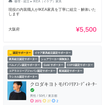
weekend
修理・組立
▸ IKEA（イケア）家具
現役の内装職人がIKEA家具を丁寧に組立・解体いた
します
¥5,500
大阪府
認定サポーター
イケア家具組立認定サポーター
家具組立認定サポーター
シェアワーカー保険加入
ベルメゾン認定サポーター
Gold サポーター
COFO認定サポーター
コアラスリープジャパン認定サポーター
配送認定サポーター
ラシカル認定サポーター
クロダキヨトモ/ｲﾝﾃﾘｱｺｰﾃﾞｨﾈｰﾀｰ
check_circle
男性
/
50代
/
東京都
sentiment_satisfied
sentiment_neutral
sentiment_dissatisfied
2071
27
2