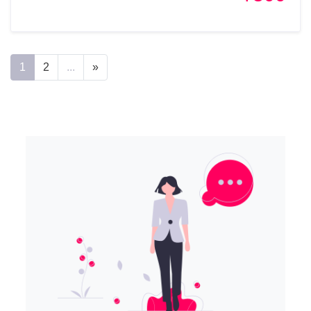
1
2
...
»