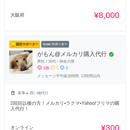
¥8,000
大阪府
認定サポーター
Gold サポーター
がもん@メルカリ購入代行
check_circle
男性
/
30代
/
神奈川県
sentiment_satisfied
sentiment_neutral
sentiment_dissatisfied
195
6
2
メッセージ平均返信時間: 12時間以内
local_laundry_service
家事
▸ 買い物代行
2回目以後の方！メルカリ•ラクマ•Yahoo!フリマの購
入代行！
¥300
オンライン