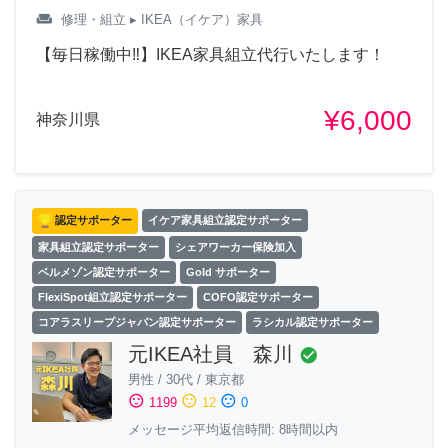
weekend
修理・組立
▸ IKEA（イケア）家具
【毎日稼働中‼︎】IKEA家具組立代行いたします！
¥6,000
神奈川県
認定サポーター
イケア家具組立認定サポーター
家具組立認定サポーター
シェアワーカー保険加入
ベルメゾン認定サポーター
Gold サポーター
FlexiSpot組立認定サポーター
COFO認定サポーター
コアラスリープジャパン認定サポーター
ラシカル認定サポーター
元IKEA社員 森川
check_circle
男性
/
30代
/
東京都
sentiment_satisfied
sentiment_neutral
sentiment_dissatisfied
1199
12
0
メッセージ平均返信時間: 8時間以内