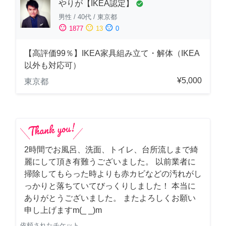
やりが【IKEA認定】
check_circle
男性
/
40代
/
東京都
sentiment_satisfied
sentiment_neutral
sentiment_dissatisfied
1877
13
0
【高評価99％】IKEA家具組み立て・解体（IKEA
以外も対応可）
¥5,000
東京都
2時間でお風呂、洗面、トイレ、台所流しまで綺
麗にして頂き有難うございました。 以前業者に
掃除してもらった時よりも赤カビなどの汚れがし
っかりと落ちていてびっくりしました！ 本当に
ありがとうございました。 またよろしくお願い
申し上げますm(_ _)m
依頼されたチケット