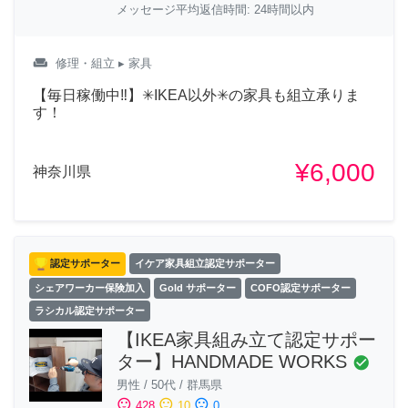
メッセージ平均返信時間: 24時間以内
weekend
修理・組立
▸ 家具
【毎日稼働中‼︎】✳︎IKEA以外✳︎の家具も組立承りま
す！
¥6,000
神奈川県
認定サポーター
イケア家具組立認定サポーター
シェアワーカー保険加入
Gold サポーター
COFO認定サポーター
ラシカル認定サポーター
【IKEA家具組み立て認定サポー
ター】HANDMADE WORKS
check_circle
男性
/
50代
/
群馬県
sentiment_satisfied
sentiment_neutral
sentiment_dissatisfied
428
10
0