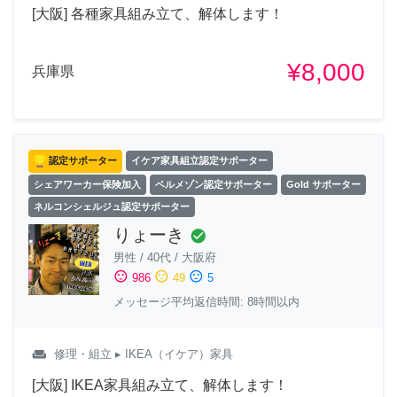
[大阪] 各種家具組み立て、解体します！
¥8,000
兵庫県
認定サポーター
イケア家具組立認定サポーター
シェアワーカー保険加入
ベルメゾン認定サポーター
Gold サポーター
ネルコンシェルジュ認定サポーター
りょーき
check_circle
男性
/
40代
/
大阪府
sentiment_satisfied
sentiment_neutral
sentiment_dissatisfied
986
49
5
メッセージ平均返信時間: 8時間以内
weekend
修理・組立
▸ IKEA（イケア）家具
[大阪] IKEA家具組み立て、解体します！