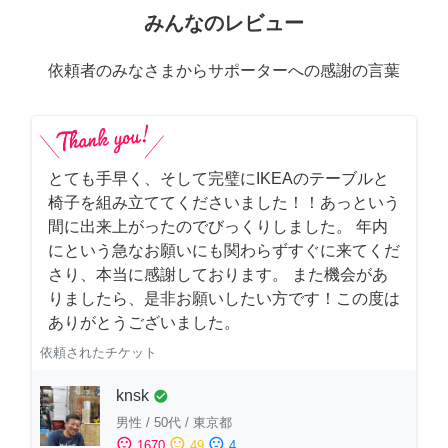
みんなのレビュー
依頼者のみなさまからサポーターへの感謝の言葉
とても手早く、そして完璧にIKEAのテーブルと
椅子を組み立ててくださいました！！あっという
間に出来上がったのでびっくりしました。 年内
にという急なお願いにも関わらずすぐに来てくだ
さり、本当に感謝しております。 また機会があ
りましたら、是非お願いしたい方です！この度は
ありがとうございました。
依頼されたチケット
knsk
check_circle
男性
/
50代
/
東京都
sentiment_satisfied
sentiment_neutral
sentiment_dissatisfied
1670
49
4