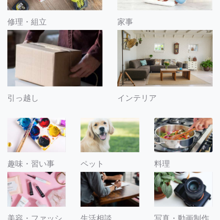
修理・組立
家事
引っ越し
インテリア
趣味・習い事
ペット
料理
美容・ファッシ
生活相談
写真・動画制作