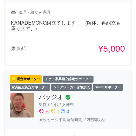
weekend
修理・組立
▸ 家具
KANADEMONO組立てします！ (解体、再組立も
承ります、)
¥5,000
東京都
認定サポーター
イケア家具組立認定サポーター
家具組立認定サポーター
シェアワーカー保険加入
Silver サポーター
バッジオ
check_circle
男性
/
40代
/
兵庫県
sentiment_satisfied
sentiment_neutral
sentiment_dissatisfied
76
1
0
メッセージ平均返信時間: 12時間以内