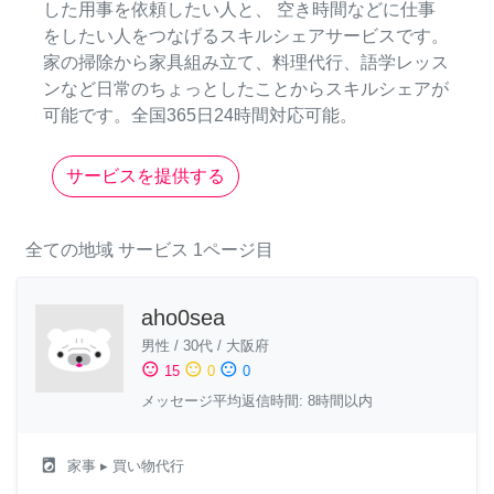
した用事を依頼したい人と、 空き時間などに仕事
をしたい人をつなげるスキルシェアサービスです。
家の掃除から家具組み立て、料理代行、語学レッス
ンなど日常のちょっとしたことからスキルシェアが
可能です。全国365日24時間対応可能。
サービスを提供する
全ての地域
サービス
1ページ目
aho0sea
男性
/
30代
/
大阪府
sentiment_satisfied
sentiment_neutral
sentiment_dissatisfied
15
0
0
メッセージ平均返信時間: 8時間以内
local_laundry_service
家事
▸ 買い物代行