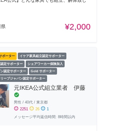
KEA公式】どんな家具でも組立、解体致し
¥2,000
川県
サポーター
イケア家具組立認定サポーター
立認定サポーター
シェアワーカー保険加入
ゾン認定サポーター
Gold サポーター
スリープジャパン認定サポーター
元IKEA公式組立業者 伊藤
check_circle
男性
/
40代
/
東京都
sentiment_satisfied
sentiment_neutral
sentiment_dissatisfied
2251
26
1
メッセージ平均返信時間: 8時間以内