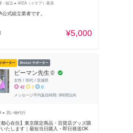
理・組立
▸ IKEA（イケア）家具
EA公式組立業者です。
¥5,000
都
サポーター
Bronze サポーター
ピーマン先生🫑
check_circle
女性
/
30代
/
茨城県
sentiment_satisfied
sentiment_neutral
sentiment_dissatisfied
42
0
0
メッセージ平均返信時間: 8時間以内
事
▸ 買い物代行
京都心在住】東京限定商品・百貨店グッズ購
行いたします｜最短当日購入・即日発送OK