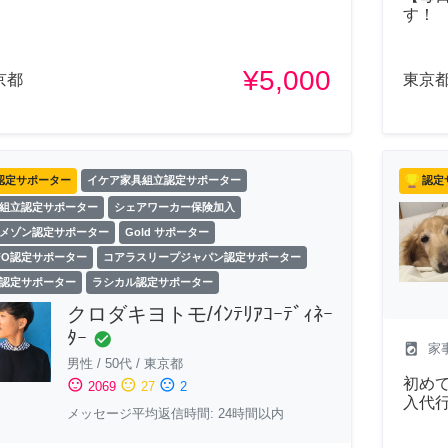
す！
¥5,000
京都
東京
認定サポーター
イケア家具組立認定サポーター
認定
組立認定サポーター
シェアワーカー保険加入
メゾン認定サポーター
Gold サポーター
FO認定サポーター
コアラスリープジャパン認定サポーター
認定サポーター
ラシカル認定サポーター
クロダキヨトモ/ｲﾝﾃﾘｱｺｰﾃﾞｨﾈｰ
ﾀｰ
check_circle
local_laundry_service
家
男性
/
50代
/
東京都
初めて
sentiment_satisfied
sentiment_neutral
sentiment_dissatisfied
2069
27
2
入代
メッセージ平均返信時間: 24時間以内