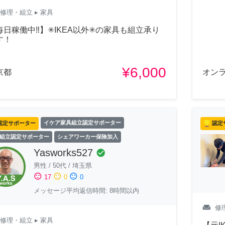
修理・組立
▸ 家具
毎日稼働中‼︎】✳︎IKEA以外✳︎の家具も組立承り
す！
¥6,000
京都
オン
認定サポーター
イケア家具組立認定サポーター
認定
組立認定サポーター
シェアワーカー保険加入
Yasworks527
check_circle
男性
/
50代
/
埼玉県
sentiment_satisfied
sentiment_neutral
sentiment_dissatisfied
17
0
0
メッセージ平均返信時間: 8時間以内
weekend
修
修理・組立
▸ 家具