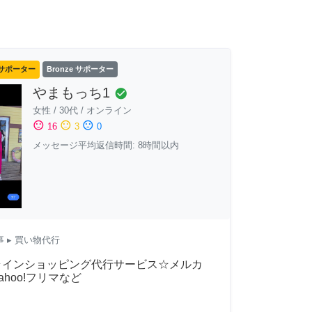
サポーター
Bronze サポーター
やまもっち1
check_circle
女性
/
30代
/
オンライン
sentiment_satisfied
sentiment_neutral
sentiment_dissatisfied
16
3
0
メッセージ平均返信時間: 8時間以内
事
▸ 買い物代行
ラインショッピング代行サービス☆メルカ
ahoo!フリマなど