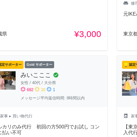
weekend
修
元IK
¥3,000
城県
東京
認定サポーター
Gold サポーター
認定
みいこここ
check_circle
女性
/
40代
/
大分県
sentiment_satisfied
sentiment_neutral
sentiment_dissatisfied
692
10
1
メッセージ平均返信時間: 8時間以内
local_laundry_service
家事
▸ 買い物代行
家
ルカリのみ代行 初回の方500円でお試し コン
【東
ニ払い不可
入代