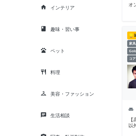
オ
home
インテリア
class
趣味・習い事
家具
pets
ペット
Go
コア
restaurant
料理
checkroom
美容・ファッション
weekend
chat
生活相談
【
以