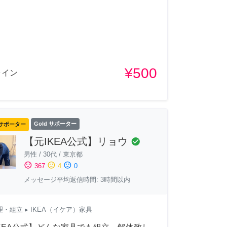
¥500
ライン
サポーター
Gold サポーター
【元IKEA公式】リョウ
check_circle
男性
/
30代
/
東京都
sentiment_satisfied
sentiment_neutral
sentiment_dissatisfied
367
4
0
メッセージ平均返信時間: 3時間以内
理・組立
▸ IKEA（イケア）家具