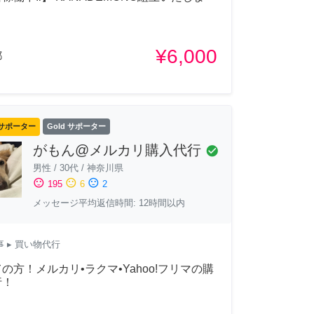
¥6,000
都
サポーター
Gold サポーター
がもん@メルカリ購入代行
check_circle
男性
/
30代
/
神奈川県
sentiment_satisfied
sentiment_neutral
sentiment_dissatisfied
195
6
2
メッセージ平均返信時間: 12時間以内
事
▸ 買い物代行
の方！メルカリ•ラクマ•Yahoo!フリマの購
行！