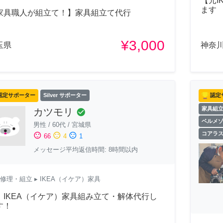
【元I
ます
家具職人が組立て！】家具組立て代行
¥3,000
玉県
神奈
認定サポーター
Silver サポーター
認定
家具組
カツモリ
check_circle
ベルメ
男性
/
60代
/
宮城県
コアラ
sentiment_satisfied
sentiment_neutral
sentiment_dissatisfied
66
4
1
メッセージ平均返信時間: 8時間以内
修理・組立
▸ IKEA（イケア）家具
）IKEA（イケア）家具組み立て・解体代行し
す！