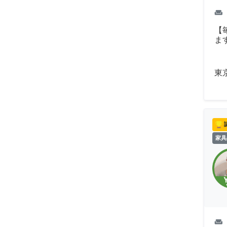
weekend
【
ま
東
家具
weekend