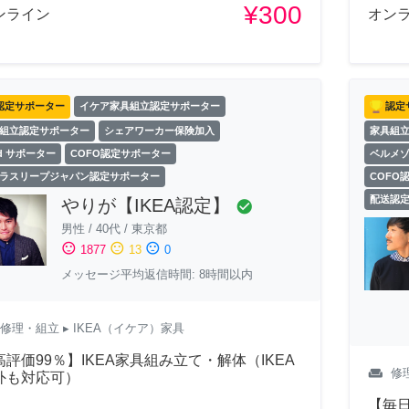
¥300
ンライン
オン
認定サポーター
イケア家具組立認定サポーター
認定
組立認定サポーター
シェアワーカー保険加入
家具組
ld サポーター
COFO認定サポーター
ベルメ
ラスリープジャパン認定サポーター
COFO
配送認
やりが【IKEA認定】
check_circle
男性
/
40代
/
東京都
sentiment_satisfied
sentiment_neutral
sentiment_dissatisfied
1877
13
0
メッセージ平均返信時間: 8時間以内
修理・組立
▸ IKEA（イケア）家具
高評価99％】IKEA家具組み立て・解体（IKEA
weekend
修
外も対応可）
【毎日