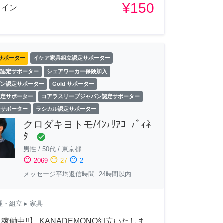
¥150
ライン
サポーター
イケア家具組立認定サポーター
立認定サポーター
シェアワーカー保険加入
ゾン認定サポーター
Gold サポーター
認定サポーター
コアラスリープジャパン認定サポーター
定サポーター
ラシカル認定サポーター
クロダキヨトモ/ｲﾝﾃﾘｱｺｰﾃﾞｨﾈｰ
ﾀｰ
check_circle
男性
/
50代
/
東京都
sentiment_satisfied
sentiment_neutral
sentiment_dissatisfied
2069
27
2
メッセージ平均返信時間: 24時間以内
理・組立
▸ 家具
稼働中‼︎】 KANADEMONO組立いたしま