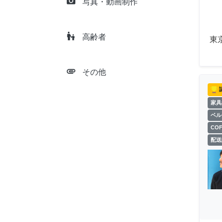
camera_alt
写真・動画制作
escalator_warning
高齢者
東
attachment
その他
家具
ベル
CO
配送