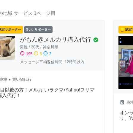
の地域
サービス
1ページ目
認定サポーター
Gold サポーター
認定
がもん@メルカリ購入代行
check_circle
男性
/
30代
/
神奈川県
sentiment_satisfied
sentiment_neutral
sentiment_dissatisfied
195
6
2
メッセージ平均返信時間: 12時間以内
家事
▸ 買い物代行
回目以後の方！メルカリ•ラクマ•Yahoo!フリマ
購入代行！
local_laundry_service
家
オン
リ、Y