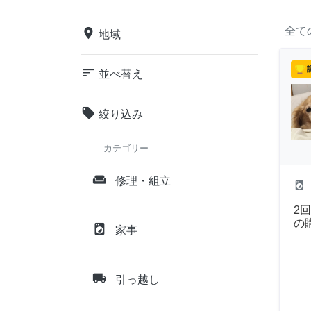
全て
place
地域
sort
並べ替え
local_offer
絞り込み
カテゴリー
weekend
修理・組立
local_laundry_service
2
の
local_laundry_service
家事
local_shipping
引っ越し