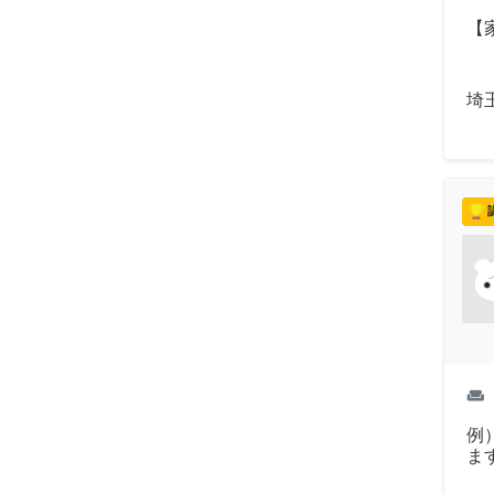
【
埼
weekend
例
ま