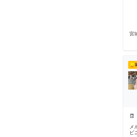
宮
local_laundry_service
メ
ビ