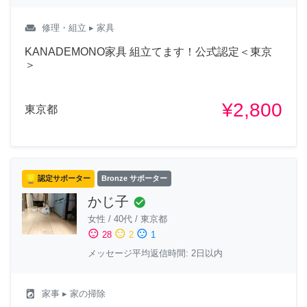
weekend
修理・組立
▸ 家具
KANADEMONO家具 組立てます！公式認定＜東京
＞
¥2,800
東京都
認定サポーター
Bronze サポーター
かじ子
check_circle
女性
/
40代
/
東京都
sentiment_satisfied
sentiment_neutral
sentiment_dissatisfied
28
2
1
メッセージ平均返信時間: 2日以内
local_laundry_service
家事
▸ 家の掃除