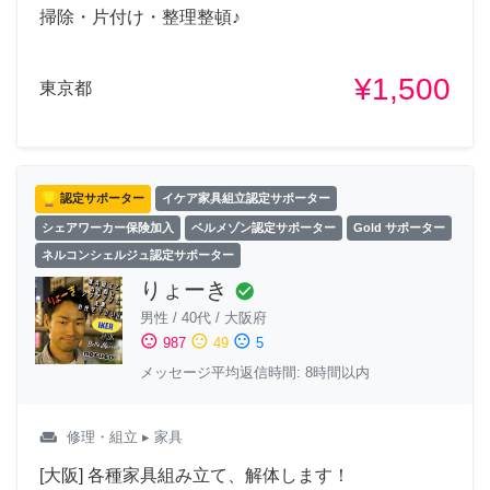
掃除・片付け・整理整頓♪
¥1,500
東京都
認定サポーター
イケア家具組立認定サポーター
シェアワーカー保険加入
ベルメゾン認定サポーター
Gold サポーター
ネルコンシェルジュ認定サポーター
りょーき
check_circle
男性
/
40代
/
大阪府
sentiment_satisfied
sentiment_neutral
sentiment_dissatisfied
987
49
5
メッセージ平均返信時間: 8時間以内
weekend
修理・組立
▸ 家具
[大阪] 各種家具組み立て、解体します！