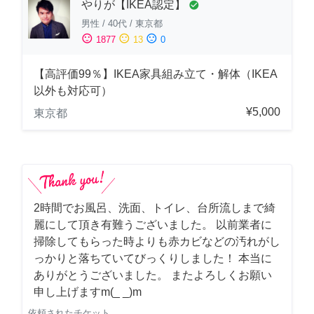
やりが【IKEA認定】
check_circle
男性
/
40代
/
東京都
sentiment_satisfied
sentiment_neutral
sentiment_dissatisfied
1877
13
0
【高評価99％】IKEA家具組み立て・解体（IKEA
以外も対応可）
¥5,000
東京都
2時間でお風呂、洗面、トイレ、台所流しまで綺
麗にして頂き有難うございました。 以前業者に
掃除してもらった時よりも赤カビなどの汚れがし
っかりと落ちていてびっくりしました！ 本当に
ありがとうございました。 またよろしくお願い
申し上げますm(_ _)m
依頼されたチケット