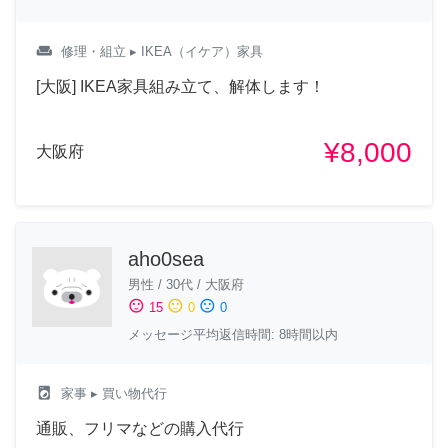
weekend
修理・組立
▸ IKEA（イケア）家具
[大阪] IKEA家具組み立て、解体します！
¥8,000
大阪府
aho0sea
男性
/
30代
/
大阪府
sentiment_satisfied
sentiment_neutral
sentiment_dissatisfied
15
0
0
メッセージ平均返信時間: 8時間以内
local_laundry_service
家事
▸ 買い物代行
通販、フリマなどの購入代行