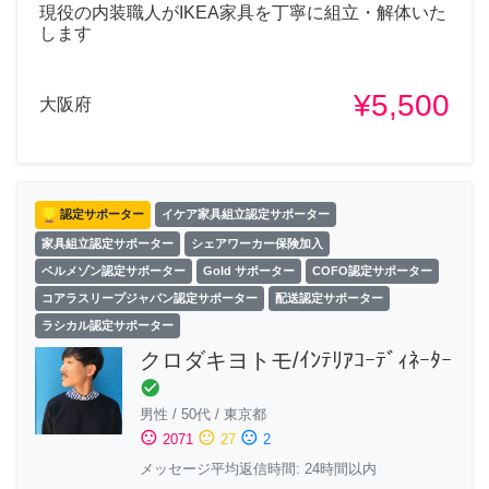
現役の内装職人がIKEA家具を丁寧に組立・解体いた
します
¥5,500
大阪府
認定サポーター
イケア家具組立認定サポーター
家具組立認定サポーター
シェアワーカー保険加入
ベルメゾン認定サポーター
Gold サポーター
COFO認定サポーター
コアラスリープジャパン認定サポーター
配送認定サポーター
ラシカル認定サポーター
クロダキヨトモ/ｲﾝﾃﾘｱｺｰﾃﾞｨﾈｰﾀｰ
check_circle
男性
/
50代
/
東京都
sentiment_satisfied
sentiment_neutral
sentiment_dissatisfied
2071
27
2
メッセージ平均返信時間: 24時間以内