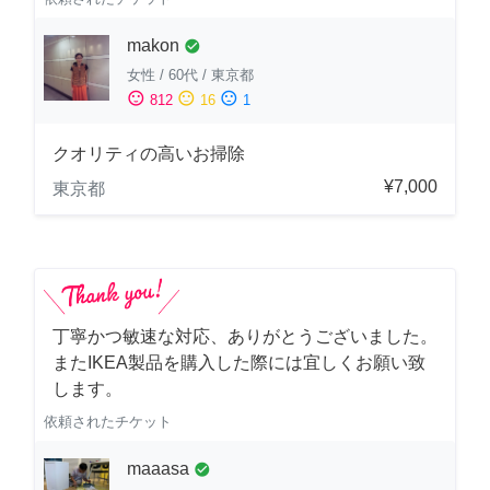
makon
check_circle
女性
/
60代
/
東京都
sentiment_satisfied
sentiment_neutral
sentiment_dissatisfied
812
16
1
クオリティの高いお掃除
¥7,000
東京都
丁寧かつ敏速な対応、ありがとうございました。
またIKEA製品を購入した際には宜しくお願い致
します。
依頼されたチケット
maaasa
check_circle