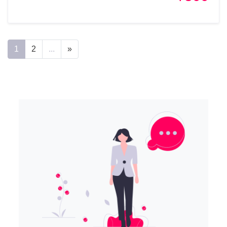
1
2
...
»