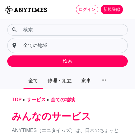
ログイン
新規登録
search
place
検索
more_horiz
全て
修理・組立
家事
TOP
▸
サービス
▸
全ての地域
みんなのサービス
ANYTIMES（エニタイムズ）は、日常のちょっと