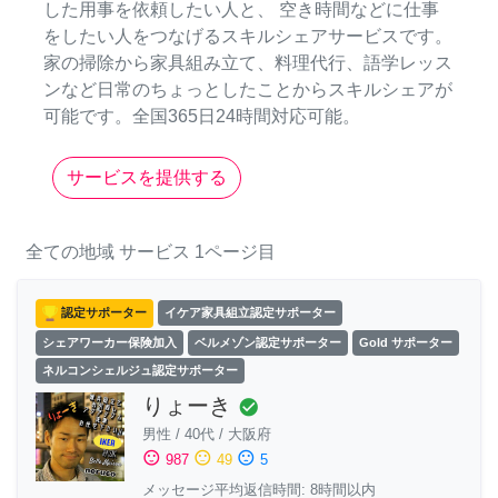
した用事を依頼したい人と、 空き時間などに仕事
をしたい人をつなげるスキルシェアサービスです。
家の掃除から家具組み立て、料理代行、語学レッス
ンなど日常のちょっとしたことからスキルシェアが
可能です。全国365日24時間対応可能。
サービスを提供する
全ての地域
サービス
1ページ目
認定サポーター
イケア家具組立認定サポーター
シェアワーカー保険加入
ベルメゾン認定サポーター
Gold サポーター
ネルコンシェルジュ認定サポーター
りょーき
check_circle
男性
/
40代
/
大阪府
sentiment_satisfied
sentiment_neutral
sentiment_dissatisfied
987
49
5
メッセージ平均返信時間: 8時間以内