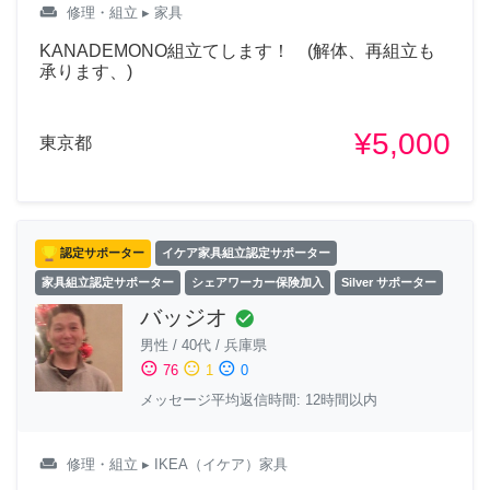
weekend
修理・組立
▸ 家具
KANADEMONO組立てします！ (解体、再組立も
承ります、)
¥5,000
東京都
認定サポーター
イケア家具組立認定サポーター
家具組立認定サポーター
シェアワーカー保険加入
Silver サポーター
バッジオ
check_circle
男性
/
40代
/
兵庫県
sentiment_satisfied
sentiment_neutral
sentiment_dissatisfied
76
1
0
メッセージ平均返信時間: 12時間以内
weekend
修理・組立
▸ IKEA（イケア）家具