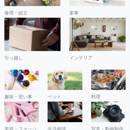
修理・組立
家事
引っ越し
インテリア
趣味・習い事
ペット
料理
美容・ファッシ
生活相談
写真・動画制作