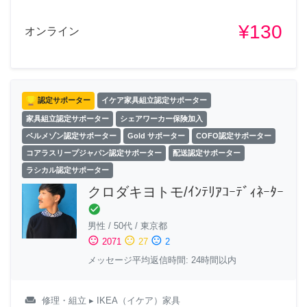
¥130
オンライン
認定サポーター
イケア家具組立認定サポーター
家具組立認定サポーター
シェアワーカー保険加入
ベルメゾン認定サポーター
Gold サポーター
COFO認定サポーター
コアラスリープジャパン認定サポーター
配送認定サポーター
ラシカル認定サポーター
クロダキヨトモ/ｲﾝﾃﾘｱｺｰﾃﾞｨﾈｰﾀｰ
check_circle
男性
/
50代
/
東京都
sentiment_satisfied
sentiment_neutral
sentiment_dissatisfied
2071
27
2
メッセージ平均返信時間: 24時間以内
weekend
修理・組立
▸ IKEA（イケア）家具