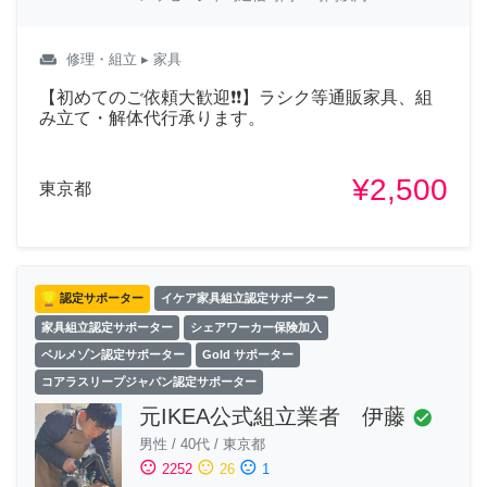
weekend
修理・組立
▸ 家具
【初めてのご依頼大歓迎❗❗】ラシク等通販家具、組
み立て・解体代行承ります。
¥2,500
東京都
認定サポーター
イケア家具組立認定サポーター
家具組立認定サポーター
シェアワーカー保険加入
ベルメゾン認定サポーター
Gold サポーター
コアラスリープジャパン認定サポーター
元IKEA公式組立業者 伊藤
check_circle
男性
/
40代
/
東京都
sentiment_satisfied
sentiment_neutral
sentiment_dissatisfied
2252
26
1