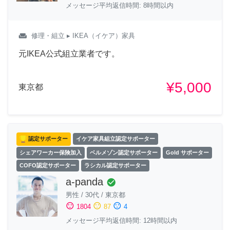
メッセージ平均返信時間: 8時間以内
weekend
修理・組立
▸ IKEA（イケア）家具
元IKEA公式組立業者です。
¥5,000
東京都
認定サポーター
イケア家具組立認定サポーター
シェアワーカー保険加入
ベルメゾン認定サポーター
Gold サポーター
COFO認定サポーター
ラシカル認定サポーター
a-panda
check_circle
男性
/
30代
/
東京都
sentiment_satisfied
sentiment_neutral
sentiment_dissatisfied
1804
87
4
メッセージ平均返信時間: 12時間以内