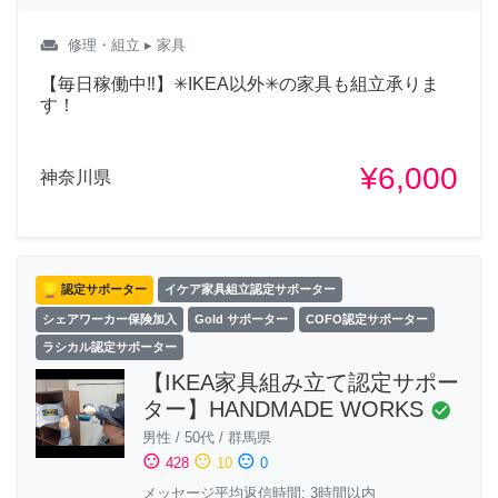
weekend
修理・組立
▸ 家具
【毎日稼働中‼︎】✳︎IKEA以外✳︎の家具も組立承りま
す！
¥6,000
神奈川県
認定サポーター
イケア家具組立認定サポーター
シェアワーカー保険加入
Gold サポーター
COFO認定サポーター
ラシカル認定サポーター
【IKEA家具組み立て認定サポー
ター】HANDMADE WORKS
check_circle
男性
/
50代
/
群馬県
sentiment_satisfied
sentiment_neutral
sentiment_dissatisfied
428
10
0
メッセージ平均返信時間: 3時間以内