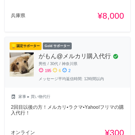
¥8,000
兵庫県
認定サポーター
Gold サポーター
がもん@メルカリ購入代行
check_circle
男性
/
30代
/
神奈川県
sentiment_satisfied
sentiment_neutral
sentiment_dissatisfied
195
6
2
メッセージ平均返信時間: 12時間以内
local_laundry_service
家事
▸ 買い物代行
2回目以後の方！メルカリ•ラクマ•Yahoo!フリマの購
入代行！
¥300
オンライン