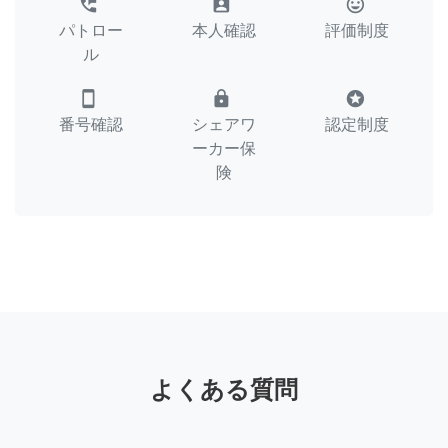
perm_phone_msg
assignment_ind
tag_faces
パトロー
本人確認
評価制度
ル
smartphone
lock
stars
番号確認
シェアワ
認定制度
ーカー保
険
よくある質問