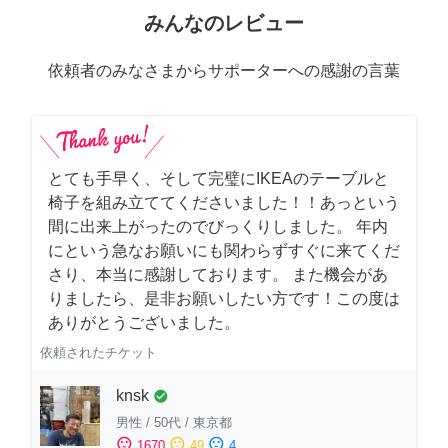
みんなのレビュー
依頼者のみなさまからサポーターへの感謝の言葉
とても手早く、そして完璧にIKEAのテーブルと
椅子を組み立ててくださいました！！あっという
間に出来上がったのでびっくりしました。 年内
にという急なお願いにも関わらずすぐに来てくだ
さり、本当に感謝しております。 また機会があ
りましたら、是非お願いしたい方です！この度は
ありがとうございました。
依頼されたチケット
knsk
check_circle
男性
/
50代
/
東京都
sentiment_satisfied
sentiment_neutral
sentiment_dissatisfied
1670
49
4