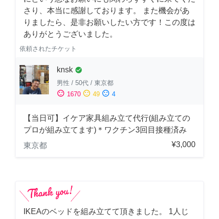
さり、本当に感謝しております。 また機会があ
りましたら、是非お願いしたい方です！この度は
ありがとうございました。
依頼されたチケット
knsk
check_circle
男性
/
50代
/
東京都
sentiment_satisfied
sentiment_neutral
sentiment_dissatisfied
1670
49
4
【当日可】イケア家具組み立て代行(組み立ての
プロが組み立てます)＊ワクチン3回目接種済み
¥3,000
東京都
IKEAのベッドを組み立てて頂きました。 1人じ