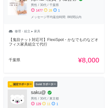
男性
/
30代
/
千葉県
sentiment_satisfied
sentiment_neutral
sentiment_dissatisfied
1477
28
1
メッセージ平均返信時間: 8時間以内
weekend
修理・組立
▸ 家具
【鬼目ナット対応可】FlexiSpot・かなでものなどオ
フィス家具組立て代行
¥8,000
千葉県
認定サポーター
Gold サポーター
saku@
check_circle
男性
/
30代
/
東京都
sentiment_satisfied
sentiment_neutral
sentiment_dissatisfied
129
11
1