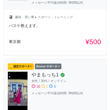
メッセージ平均返信時間: 8時間以内
class
趣味・習い事
▸ スポーツ・トレーニング
バスケ教えます。
¥500
東京都
認定サポーター
Bronze サポーター
やまもっち1
check_circle
女性
/
30代
/
オンライン
sentiment_satisfied
sentiment_neutral
sentiment_dissatisfied
16
2
0
メッセージ平均返信時間: 8時間以内