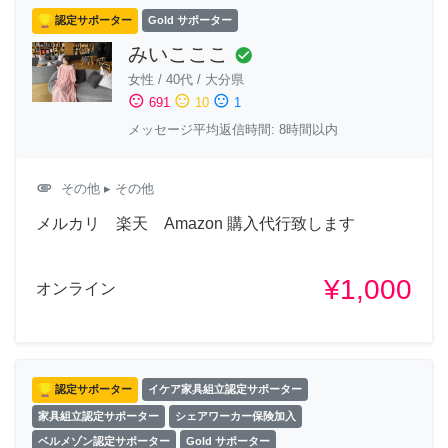
認定サポーター
Gold サポーター
みいこここ
check_circle
女性
/
40代
/
大分県
sentiment_satisfied
sentiment_neutral
sentiment_dissatisfied
691
10
1
メッセージ平均返信時間: 8時間以内
attachment
その他
▸ その他
メルカリ 楽天 Amazon 購入代行致します
¥1,000
オンライン
認定サポーター
イケア家具組立認定サポーター
家具組立認定サポーター
シェアワーカー保険加入
ベルメゾン認定サポーター
Gold サポーター