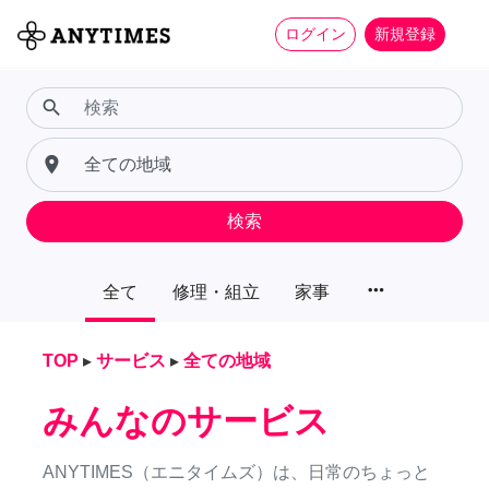
ログイン
新規登録
search
place
検索
more_horiz
全て
修理・組立
家事
TOP
▸
サービス
▸
全ての地域
みんなのサービス
ANYTIMES（エニタイムズ）は、日常のちょっと