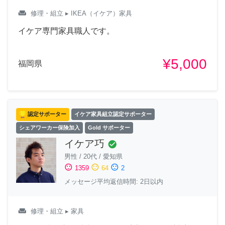
weekend
修理・組立
▸ IKEA（イケア）家具
イケア専門家具職人です。
¥5,000
福岡県
認定サポーター
イケア家具組立認定サポーター
シェアワーカー保険加入
Gold サポーター
イケア巧
check_circle
男性
/
20代
/
愛知県
sentiment_satisfied
sentiment_neutral
sentiment_dissatisfied
1359
64
2
メッセージ平均返信時間: 2日以内
weekend
修理・組立
▸ 家具