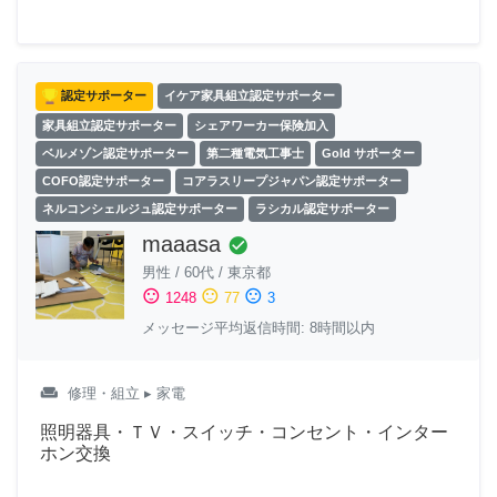
認定サポーター
イケア家具組立認定サポーター
家具組立認定サポーター
シェアワーカー保険加入
ベルメゾン認定サポーター
第二種電気工事士
Gold サポーター
COFO認定サポーター
コアラスリープジャパン認定サポーター
ネルコンシェルジュ認定サポーター
ラシカル認定サポーター
maaasa
check_circle
男性
/
60代
/
東京都
sentiment_satisfied
sentiment_neutral
sentiment_dissatisfied
1248
77
3
メッセージ平均返信時間: 8時間以内
weekend
修理・組立
▸ 家電
照明器具・ＴＶ・スイッチ・コンセント・インター
ホン交換