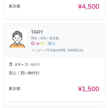
¥4,500
東京都
TARY
男性
/
30代
/
東京都
sentiment_satisfied
sentiment_neutral
sentiment_dissatisfied
43
1
0
メッセージ平均返信時間: 24時間以内
local_laundry_service
家事
▸ 買い物代行
安心｜買い物代行
¥1,500
東京都