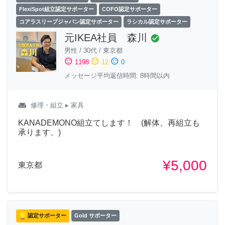
FlexiSpot組立認定サポーター
COFO認定サポーター
コアラスリープジャパン認定サポーター
ラシカル認定サポーター
元IKEA社員 森川
check_circle
男性
/
30代
/
東京都
sentiment_satisfied
sentiment_neutral
sentiment_dissatisfied
1198
12
0
メッセージ平均返信時間: 8時間以内
weekend
修理・組立
▸ 家具
KANADEMONO組立てします！ (解体、再組立も
承ります、)
¥5,000
東京都
認定サポーター
Gold サポーター