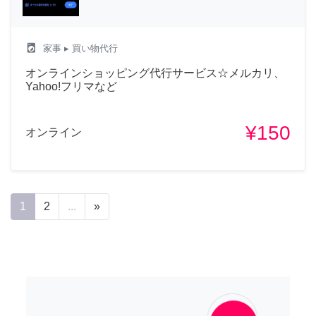
local_laundry_service
家事
▸ 買い物代行
オンラインショッピング代行サービス☆メルカリ、
Yahoo!フリマなど
¥150
オンライン
1
2
...
»