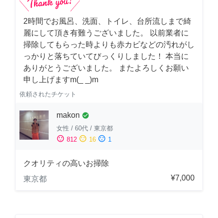
2時間でお風呂、洗面、トイレ、台所流しまで綺
麗にして頂き有難うございました。 以前業者に
掃除してもらった時よりも赤カビなどの汚れがし
っかりと落ちていてびっくりしました！ 本当に
ありがとうございました。 またよろしくお願い
申し上げますm(_ _)m
依頼されたチケット
makon
check_circle
女性
/
60代
/
東京都
sentiment_satisfied
sentiment_neutral
sentiment_dissatisfied
812
16
1
クオリティの高いお掃除
¥7,000
東京都