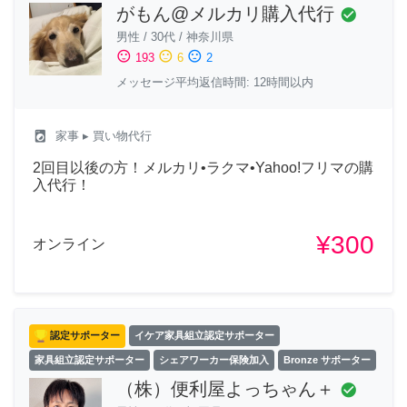
がもん@メルカリ購入代行
check_circle
男性
/
30代
/
神奈川県
sentiment_satisfied
sentiment_neutral
sentiment_dissatisfied
193
6
2
メッセージ平均返信時間: 12時間以内
local_laundry_service
家事
▸ 買い物代行
2回目以後の方！メルカリ•ラクマ•Yahoo!フリマの購
入代行！
¥300
オンライン
認定サポーター
イケア家具組立認定サポーター
家具組立認定サポーター
シェアワーカー保険加入
Bronze サポーター
（株）便利屋よっちゃん＋
check_circle