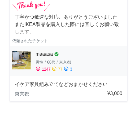
丁寧かつ敏速な対応、ありがとうございました。
またIKEA製品を購入した際には宜しくお願い致
します。
依頼されたチケット
maaasa
check_circle
男性
/
60代
/
東京都
sentiment_satisfied
sentiment_neutral
sentiment_dissatisfied
1247
77
3
イケア家具組み立てなどおまかせください
¥3,000
東京都