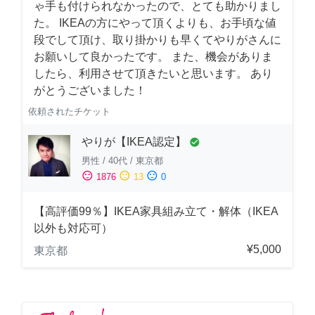
ゃ手も付けられなかったので、とても助かりまし
た。 IKEAの方にやって頂くよりも、お手頃な値
段でして頂け、取り掛かりも早くてやりがさんに
お願いして良かったです。 また、機会がありま
したら、利用させて頂きたいと思います。 あり
がとうございました！
依頼されたチケット
やりが【IKEA認定】
check_circle
男性
/
40代
/
東京都
sentiment_satisfied
sentiment_neutral
sentiment_dissatisfied
1876
13
0
【高評価99％】IKEA家具組み立て・解体（IKEA
以外も対応可）
¥5,000
東京都