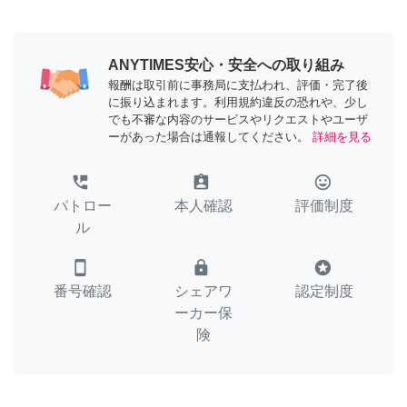
ANYTIMES安心・安全への取り組み
報酬は取引前に事務局に支払われ、評価・完了後
に振り込まれます。利用規約違反の恐れや、少し
でも不審な内容のサービスやリクエストやユーザ
ーがあった場合は通報してください。
詳細を見る
perm_phone_msg
assignment_ind
tag_faces
パトロー
本人確認
評価制度
ル
smartphone
lock
stars
番号確認
シェアワ
認定制度
ーカー保
険