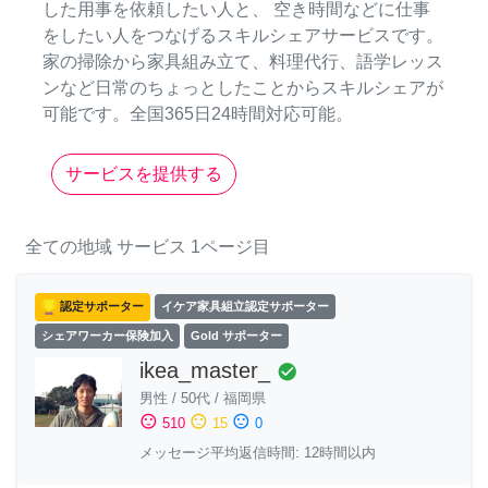
した用事を依頼したい人と、 空き時間などに仕事
をしたい人をつなげるスキルシェアサービスです。
家の掃除から家具組み立て、料理代行、語学レッス
ンなど日常のちょっとしたことからスキルシェアが
可能です。全国365日24時間対応可能。
サービスを提供する
全ての地域
サービス
1ページ目
認定サポーター
イケア家具組立認定サポーター
シェアワーカー保険加入
Gold サポーター
ikea_master_
check_circle
男性
/
50代
/
福岡県
sentiment_satisfied
sentiment_neutral
sentiment_dissatisfied
510
15
0
メッセージ平均返信時間: 12時間以内