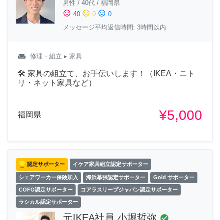
男性
/
40代
/
福岡県
sentiment_satisfied
sentiment_neutral
sentiment_dissatisfied
40
0
0
メッセージ平均返信時間: 3時間以内
weekend
修理・組立
▸ 家具
🛠 家具の組立て、お手伝いします！（IKEA・ニト
リ・ネット家具など）
¥5,000
福岡県
認定サポーター
イケア家具組立認定サポーター
シェアワーカー保険加入
海浜幕張認定サポーター
Gold サポーター
COFO認定サポーター
コアラスリープジャパン認定サポーター
ラシカル認定サポーター
元IKEA社員 小堀哲弥
check_circle