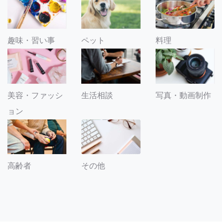
趣味・習い事
ペット
料理
美容・ファッシ
生活相談
写真・動画制作
ョン
その他
高齢者