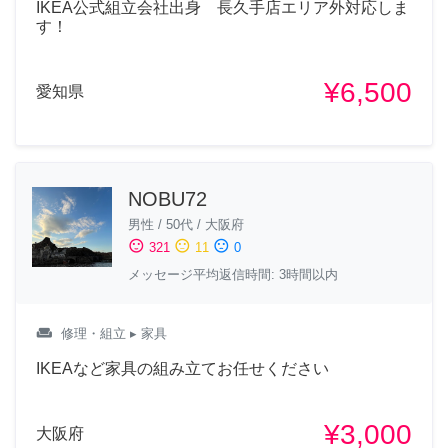
IKEA公式組立会社出身 長久手店エリア外対応しま
す！
¥6,500
愛知県
NOBU72
男性
/
50代
/
大阪府
sentiment_satisfied
sentiment_neutral
sentiment_dissatisfied
321
11
0
メッセージ平均返信時間: 3時間以内
weekend
修理・組立
▸ 家具
IKEAなど家具の組み立てお任せください
¥3,000
大阪府