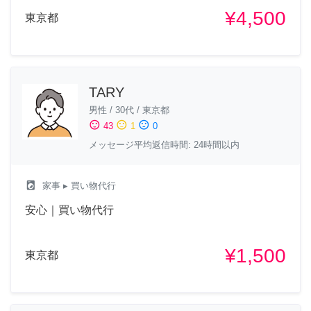
¥4,500
東京都
TARY
男性
/
30代
/
東京都
sentiment_satisfied
sentiment_neutral
sentiment_dissatisfied
43
1
0
メッセージ平均返信時間: 24時間以内
local_laundry_service
家事
▸ 買い物代行
安心｜買い物代行
¥1,500
東京都