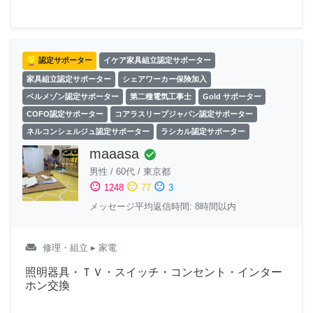
認定サポーター
イケア家具組立認定サポーター
家具組立認定サポーター
シェアワーカー保険加入
ベルメゾン認定サポーター
第二種電気工事士
Gold サポーター
COFO認定サポーター
コアラスリープジャパン認定サポーター
ネルコンシェルジュ認定サポーター
ラシカル認定サポーター
maaasa
check_circle
男性
/
60代
/
東京都
sentiment_satisfied
sentiment_neutral
sentiment_dissatisfied
1248
77
3
メッセージ平均返信時間: 8時間以内
weekend
修理・組立
▸ 家電
照明器具・ＴＶ・スイッチ・コンセント・インター
ホン交換