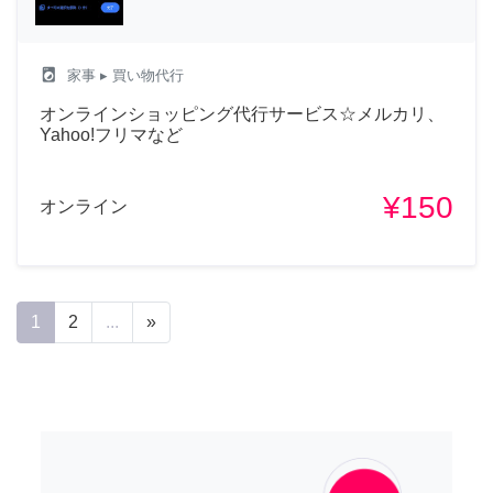
local_laundry_service
家事
▸ 買い物代行
オンラインショッピング代行サービス☆メルカリ、
Yahoo!フリマなど
¥150
オンライン
1
2
...
»