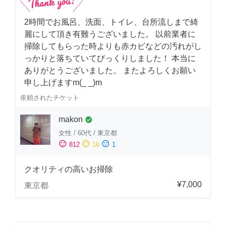
2時間でお風呂、洗面、トイレ、台所流しまで綺
麗にして頂き有難うございました。 以前業者に
掃除してもらった時よりも赤カビなどの汚れがし
っかりと落ちていてびっくりしました！ 本当に
ありがとうございました。 またよろしくお願い
申し上げますm(_ _)m
依頼されたチケット
makon
check_circle
女性
/
60代
/
東京都
sentiment_satisfied
sentiment_neutral
sentiment_dissatisfied
812
16
1
クオリティの高いお掃除
¥7,000
東京都