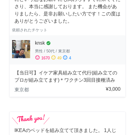
さり、本当に感謝しております。 また機会があ
りましたら、是非お願いしたい方です！この度は
ありがとうございました。
依頼されたチケット
knsk
check_circle
男性
/
50代
/
東京都
sentiment_satisfied
sentiment_neutral
sentiment_dissatisfied
1670
49
4
【当日可】イケア家具組み立て代行(組み立ての
プロが組み立てます)＊ワクチン3回目接種済み
¥3,000
東京都
IKEAのベッドを組み立てて頂きました。 1人じ