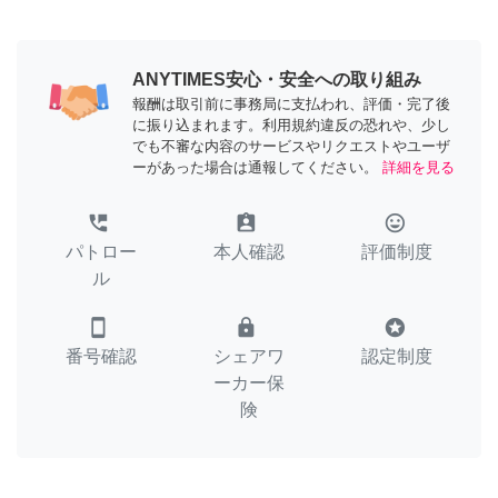
ANYTIMES安心・安全への取り組み
報酬は取引前に事務局に支払われ、評価・完了後
に振り込まれます。利用規約違反の恐れや、少し
でも不審な内容のサービスやリクエストやユーザ
ーがあった場合は通報してください。
詳細を見る
perm_phone_msg
assignment_ind
tag_faces
パトロー
本人確認
評価制度
ル
smartphone
lock
stars
番号確認
シェアワ
認定制度
ーカー保
険