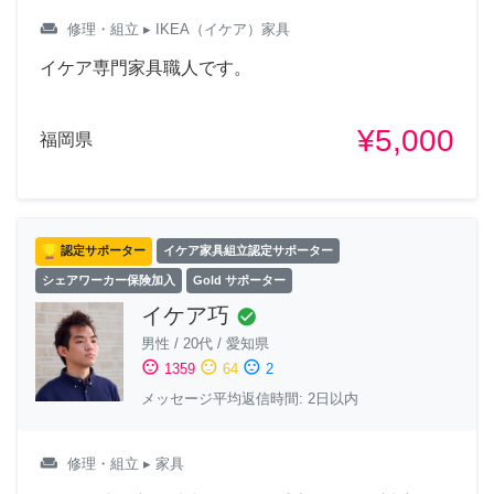
weekend
修理・組立
▸ IKEA（イケア）家具
イケア専門家具職人です。
¥5,000
福岡県
認定サポーター
イケア家具組立認定サポーター
シェアワーカー保険加入
Gold サポーター
イケア巧
check_circle
男性
/
20代
/
愛知県
sentiment_satisfied
sentiment_neutral
sentiment_dissatisfied
1359
64
2
メッセージ平均返信時間: 2日以内
weekend
修理・組立
▸ 家具