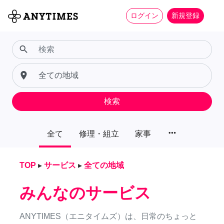
ログイン
新規登録
search
place
検索
more_horiz
全て
修理・組立
家事
TOP
▸
サービス
▸
全ての地域
みんなのサービス
ANYTIMES（エニタイムズ）は、日常のちょっと