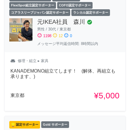
FlexiSpot組立認定サポーター
COFO認定サポーター
コアラスリープジャパン認定サポーター
ラシカル認定サポーター
元IKEA社員 森川
check_circle
男性
/
30代
/
東京都
sentiment_satisfied
sentiment_neutral
sentiment_dissatisfied
1198
12
0
メッセージ平均返信時間: 8時間以内
weekend
修理・組立
▸ 家具
KANADEMONO組立てします！ (解体、再組立も
承ります、)
¥5,000
東京都
認定サポーター
Gold サポーター