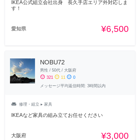
IKEA公式組立会社出身 長久手店エリア外対応しま
す！
¥6,500
愛知県
NOBU72
男性
/
50代
/
大阪府
sentiment_satisfied
sentiment_neutral
sentiment_dissatisfied
321
11
0
メッセージ平均返信時間: 3時間以内
weekend
修理・組立
▸ 家具
IKEAなど家具の組み立てお任せください
¥3,000
大阪府