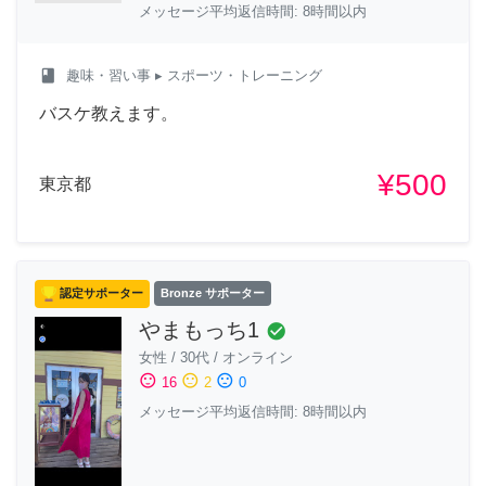
メッセージ平均返信時間: 8時間以内
class
趣味・習い事
▸ スポーツ・トレーニング
バスケ教えます。
¥500
東京都
認定サポーター
Bronze サポーター
やまもっち1
check_circle
女性
/
30代
/
オンライン
sentiment_satisfied
sentiment_neutral
sentiment_dissatisfied
16
2
0
メッセージ平均返信時間: 8時間以内