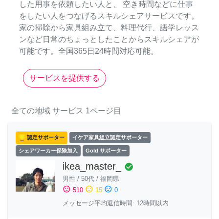
した用事を依頼したい人と、 空き時間などに仕事
をしたい人をつなげるスキルシェアサービスです。
家の掃除から家具組み立て、料理代行、語学レッス
ンなど日常のちょっとしたことからスキルシェアが
可能です。全国365日24時間対応可能。
サービスを提供する
全ての地域
サービス
1ページ目
認定サポーター
イケア家具組立認定サポーター
シェアワーカー保険加入
Gold サポーター
ikea_master_
check_circle
男性
/
50代
/
福岡県
sentiment_satisfied
sentiment_neutral
sentiment_dissatisfied
510
15
0
メッセージ平均返信時間: 12時間以内