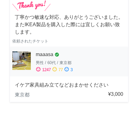
丁寧かつ敏速な対応、ありがとうございました。
またIKEA製品を購入した際には宜しくお願い致
します。
依頼されたチケット
maaasa
check_circle
男性
/
60代
/
東京都
sentiment_satisfied
sentiment_neutral
sentiment_dissatisfied
1247
77
3
イケア家具組み立てなどおまかせください
¥3,000
東京都