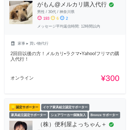
がもん@メルカリ購入代行
check_circle
男性
/
30代
/
神奈川県
sentiment_satisfied
sentiment_neutral
sentiment_dissatisfied
193
6
2
メッセージ平均返信時間: 12時間以内
local_laundry_service
家事
▸ 買い物代行
2回目以後の方！メルカリ•ラクマ•Yahoo!フリマの購
入代行！
¥300
オンライン
認定サポーター
イケア家具組立認定サポーター
家具組立認定サポーター
シェアワーカー保険加入
Bronze サポーター
（株）便利屋よっちゃん＋
check_circle