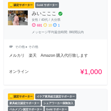
認定サポーター
Gold サポーター
みいこここ
check_circle
女性
/
40代
/
大分県
sentiment_satisfied
sentiment_neutral
sentiment_dissatisfied
691
10
1
メッセージ平均返信時間: 8時間以内
attachment
その他
▸ その他
メルカリ 楽天 Amazon 購入代行致します
¥1,000
オンライン
認定サポーター
イケア家具組立認定サポーター
家具組立認定サポーター
シェアワーカー保険加入
ベルメゾン認定サポーター
Gold サポーター