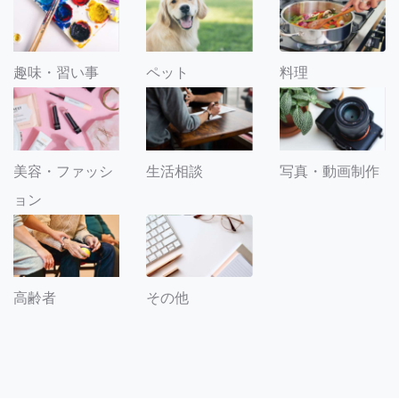
趣味・習い事
ペット
料理
美容・ファッシ
生活相談
写真・動画制作
ョン
その他
高齢者