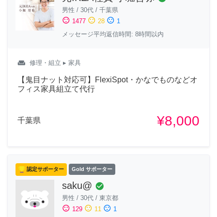
男性
/
30代
/
千葉県
sentiment_satisfied
sentiment_neutral
sentiment_dissatisfied
1477
28
1
メッセージ平均返信時間: 8時間以内
weekend
修理・組立
▸ 家具
【鬼目ナット対応可】FlexiSpot・かなでものなどオ
フィス家具組立て代行
¥8,000
千葉県
認定サポーター
Gold サポーター
saku@
check_circle
男性
/
30代
/
東京都
sentiment_satisfied
sentiment_neutral
sentiment_dissatisfied
129
11
1