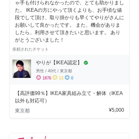
ゃ手も付けられなかったので、とても助かりまし
た。 IKEAの方にやって頂くよりも、お手頃な値
段でして頂け、取り掛かりも早くてやりがさんに
お願いして良かったです。 また、機会がありま
したら、利用させて頂きたいと思います。 あり
がとうございました！
依頼されたチケット
やりが【IKEA認定】
check_circle
男性
/
40代
/
東京都
sentiment_satisfied
sentiment_neutral
sentiment_dissatisfied
1876
13
0
【高評価99％】IKEA家具組み立て・解体（IKEA
以外も対応可）
¥5,000
東京都