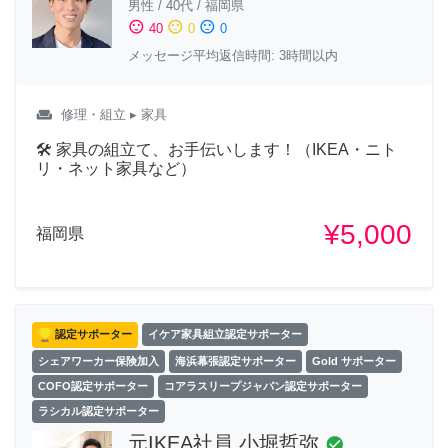
男性
/
40代
/
福岡県
sentiment_satisfied
sentiment_neutral
sentiment_dissatisfied
40
0
0
メッセージ平均返信時間: 3時間以内
weekend
修理・組立
▸ 家具
🛠 家具の組立て、お手伝いします！（IKEA・ニト
リ・ネット家具など）
¥5,000
福岡県
認定サポーター
イケア家具組立認定サポーター
シェアワーカー保険加入
海浜幕張認定サポーター
Gold サポーター
COFO認定サポーター
コアラスリープジャパン認定サポーター
ラシカル認定サポーター
元IKEA社員 小堀哲弥
check_circle