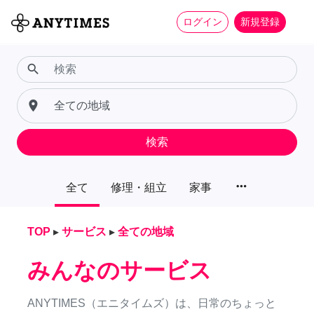
ログイン
新規登録
search
place
検索
more_horiz
全て
修理・組立
家事
TOP
▸
サービス
▸
全ての地域
みんなのサービス
ANYTIMES（エニタイムズ）は、日常のちょっと