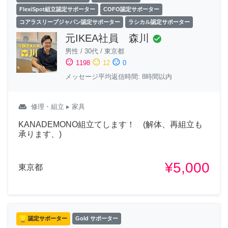
FlexiSpot組立認定サポーター
COFO認定サポーター
コアラスリープジャパン認定サポーター
ラシカル認定サポーター
元IKEA社員 森川
check_circle
男性
/
30代
/
東京都
sentiment_satisfied
sentiment_neutral
sentiment_dissatisfied
1198
12
0
メッセージ平均返信時間: 8時間以内
weekend
修理・組立
▸ 家具
KANADEMONO組立てします！ (解体、再組立も
承ります、)
¥5,000
東京都
認定サポーター
Gold サポーター