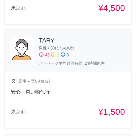
¥4,500
東京都
TARY
男性
/
30代
/
東京都
sentiment_satisfied
sentiment_neutral
sentiment_dissatisfied
43
1
0
メッセージ平均返信時間: 24時間以内
local_laundry_service
家事
▸ 買い物代行
安心｜買い物代行
¥1,500
東京都