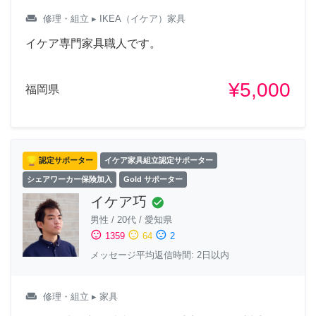
weekend
修理・組立
▸ IKEA（イケア）家具
イケア専門家具職人です。
¥5,000
福岡県
認定サポーター
イケア家具組立認定サポーター
シェアワーカー保険加入
Gold サポーター
イケア巧
check_circle
男性
/
20代
/
愛知県
sentiment_satisfied
sentiment_neutral
sentiment_dissatisfied
1359
64
2
メッセージ平均返信時間: 2日以内
weekend
修理・組立
▸ 家具