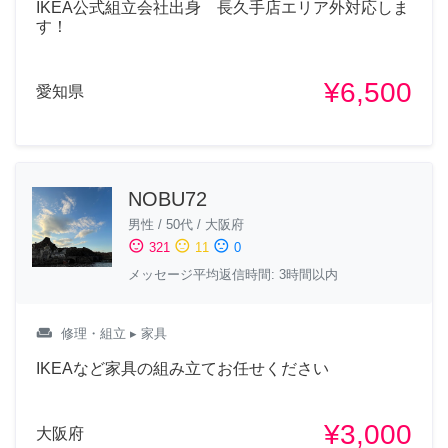
IKEA公式組立会社出身 長久手店エリア外対応しま
す！
¥6,500
愛知県
NOBU72
男性
/
50代
/
大阪府
sentiment_satisfied
sentiment_neutral
sentiment_dissatisfied
321
11
0
メッセージ平均返信時間: 3時間以内
weekend
修理・組立
▸ 家具
IKEAなど家具の組み立てお任せください
¥3,000
大阪府