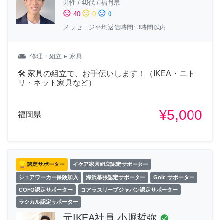
男性
/
40代
/
福岡県
sentiment_satisfied
sentiment_neutral
sentiment_dissatisfied
40
0
0
メッセージ平均返信時間: 3時間以内
weekend
修理・組立
▸ 家具
🛠 家具の組立て、お手伝いします！（IKEA・ニト
リ・ネット家具など）
¥5,000
福岡県
認定サポーター
イケア家具組立認定サポーター
シェアワーカー保険加入
海浜幕張認定サポーター
Gold サポーター
COFO認定サポーター
コアラスリープジャパン認定サポーター
ラシカル認定サポーター
元IKEA社員 小堀哲弥
check_circle