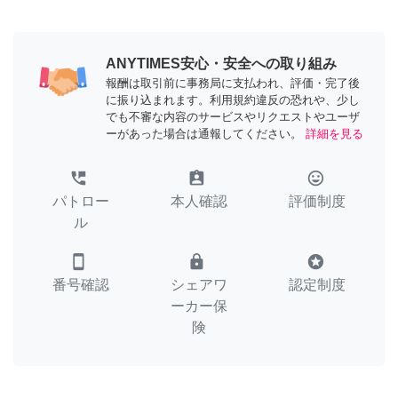
ANYTIMES安心・安全への取り組み
報酬は取引前に事務局に支払われ、評価・完了後
に振り込まれます。利用規約違反の恐れや、少し
でも不審な内容のサービスやリクエストやユーザ
ーがあった場合は通報してください。
詳細を見る
perm_phone_msg
assignment_ind
tag_faces
パトロー
本人確認
評価制度
ル
smartphone
lock
stars
番号確認
シェアワ
認定制度
ーカー保
険