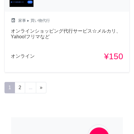
local_laundry_service
家事
▸ 買い物代行
オンラインショッピング代行サービス☆メルカリ、
Yahoo!フリマなど
¥150
オンライン
1
2
...
»