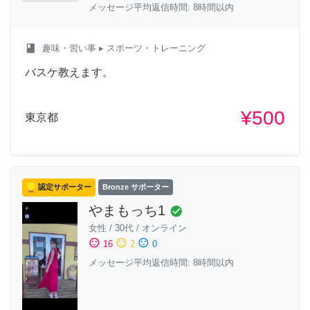
メッセージ平均返信時間: 8時間以内
class
趣味・習い事
▸ スポーツ・トレーニング
バスケ教えます。
¥500
東京都
認定サポーター
Bronze サポーター
やまもっち1
check_circle
女性
/
30代
/
オンライン
sentiment_satisfied
sentiment_neutral
sentiment_dissatisfied
16
2
0
メッセージ平均返信時間: 8時間以内