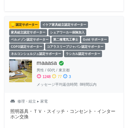
認定サポーター
イケア家具組立認定サポーター
家具組立認定サポーター
シェアワーカー保険加入
ベルメゾン認定サポーター
第二種電気工事士
Gold サポーター
COFO認定サポーター
コアラスリープジャパン認定サポーター
ネルコンシェルジュ認定サポーター
ラシカル認定サポーター
maaasa
check_circle
男性
/
60代
/
東京都
sentiment_satisfied
sentiment_neutral
sentiment_dissatisfied
1248
77
3
メッセージ平均返信時間: 8時間以内
weekend
修理・組立
▸ 家電
照明器具・ＴＶ・スイッチ・コンセント・インター
ホン交換