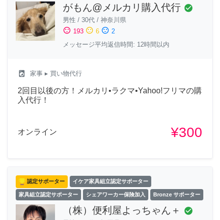
がもん@メルカリ購入代行
check_circle
男性
/
30代
/
神奈川県
sentiment_satisfied
sentiment_neutral
sentiment_dissatisfied
193
6
2
メッセージ平均返信時間: 12時間以内
local_laundry_service
家事
▸ 買い物代行
2回目以後の方！メルカリ•ラクマ•Yahoo!フリマの購
入代行！
¥300
オンライン
認定サポーター
イケア家具組立認定サポーター
家具組立認定サポーター
シェアワーカー保険加入
Bronze サポーター
（株）便利屋よっちゃん＋
check_circle