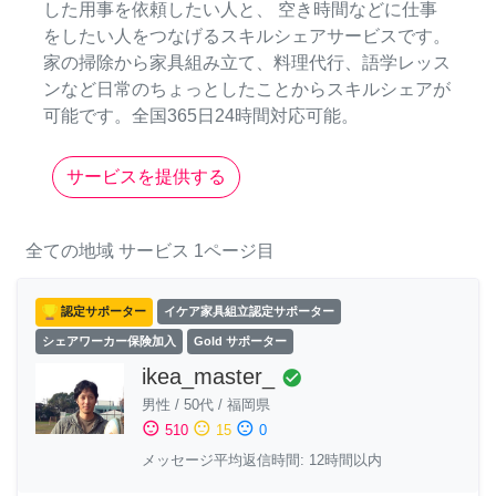
した用事を依頼したい人と、 空き時間などに仕事
をしたい人をつなげるスキルシェアサービスです。
家の掃除から家具組み立て、料理代行、語学レッス
ンなど日常のちょっとしたことからスキルシェアが
可能です。全国365日24時間対応可能。
サービスを提供する
全ての地域
サービス
1ページ目
認定サポーター
イケア家具組立認定サポーター
シェアワーカー保険加入
Gold サポーター
ikea_master_
check_circle
男性
/
50代
/
福岡県
sentiment_satisfied
sentiment_neutral
sentiment_dissatisfied
510
15
0
メッセージ平均返信時間: 12時間以内