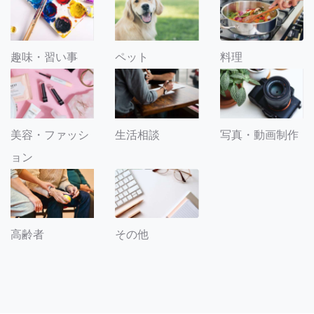
趣味・習い事
ペット
料理
美容・ファッシ
生活相談
写真・動画制作
ョン
その他
高齢者