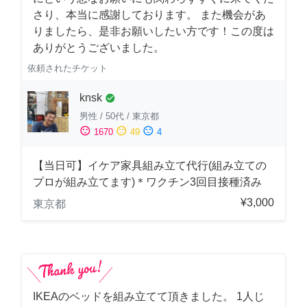
さり、本当に感謝しております。 また機会があ
りましたら、是非お願いしたい方です！この度は
ありがとうございました。
依頼されたチケット
knsk
check_circle
男性
/
50代
/
東京都
sentiment_satisfied
sentiment_neutral
sentiment_dissatisfied
1670
49
4
【当日可】イケア家具組み立て代行(組み立ての
プロが組み立てます)＊ワクチン3回目接種済み
¥3,000
東京都
IKEAのベッドを組み立てて頂きました。 1人じ