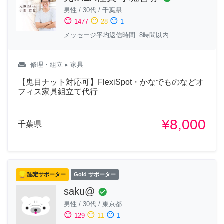
男性
/
30代
/
千葉県
sentiment_satisfied
sentiment_neutral
sentiment_dissatisfied
1477
28
1
メッセージ平均返信時間: 8時間以内
weekend
修理・組立
▸ 家具
【鬼目ナット対応可】FlexiSpot・かなでものなどオ
フィス家具組立て代行
¥8,000
千葉県
認定サポーター
Gold サポーター
saku@
check_circle
男性
/
30代
/
東京都
sentiment_satisfied
sentiment_neutral
sentiment_dissatisfied
129
11
1