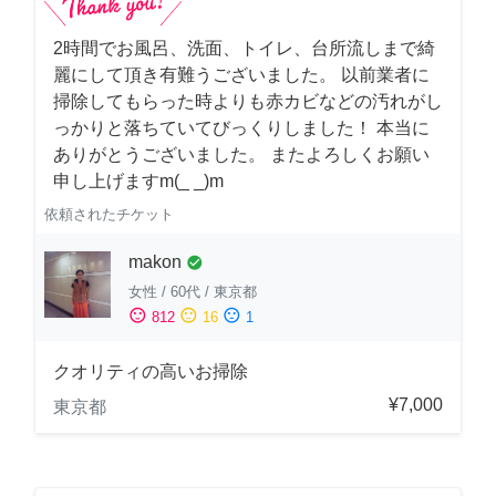
2時間でお風呂、洗面、トイレ、台所流しまで綺
麗にして頂き有難うございました。 以前業者に
掃除してもらった時よりも赤カビなどの汚れがし
っかりと落ちていてびっくりしました！ 本当に
ありがとうございました。 またよろしくお願い
申し上げますm(_ _)m
依頼されたチケット
makon
check_circle
女性
/
60代
/
東京都
sentiment_satisfied
sentiment_neutral
sentiment_dissatisfied
812
16
1
クオリティの高いお掃除
¥7,000
東京都