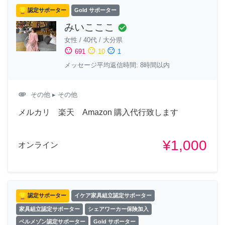
認定サポーター
Gold サポーター
みいこここ
check_circle
女性
/
40代
/
大分県
sentiment_satisfied
sentiment_neutral
sentiment_dissatisfied
691
10
1
メッセージ平均返信時間: 8時間以内
attachment
その他
▸ その他
メルカリ 楽天 Amazon 購入代行致します
¥1,000
オンライン
認定サポーター
イケア家具組立認定サポーター
家具組立認定サポーター
シェアワーカー保険加入
ベルメゾン認定サポーター
Gold サポーター