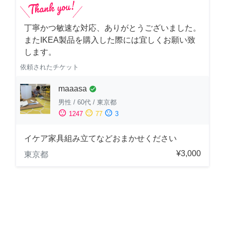
丁寧かつ敏速な対応、ありがとうございました。
またIKEA製品を購入した際には宜しくお願い致
します。
依頼されたチケット
maaasa
check_circle
男性
/
60代
/
東京都
sentiment_satisfied
sentiment_neutral
sentiment_dissatisfied
1247
77
3
イケア家具組み立てなどおまかせください
¥3,000
東京都