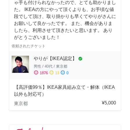
ゃ手も付けられなかったので、とても助かりまし
た。 IKEAの方にやって頂くよりも、お手頃な値
段でして頂け、取り掛かりも早くてやりがさんに
お願いして良かったです。 また、機会がありま
したら、利用させて頂きたいと思います。 あり
がとうございました！
依頼されたチケット
やりが【IKEA認定】
check_circle
男性
/
40代
/
東京都
sentiment_satisfied
sentiment_neutral
sentiment_dissatisfied
1876
13
0
【高評価99％】IKEA家具組み立て・解体（IKEA
以外も対応可）
¥5,000
東京都