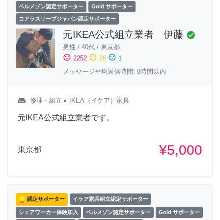
ベルメゾン認定サポーター
Gold サポーター
コアラスリープジャパン認定サポーター
元IKEA公式組立業者 伊藤
check_circle
男性
/
40代
/
東京都
sentiment_satisfied
sentiment_neutral
sentiment_dissatisfied
2252
26
1
メッセージ平均返信時間: 8時間以内
weekend
修理・組立
▸ IKEA（イケア）家具
元IKEA公式組立業者です。
¥5,000
東京都
認定サポーター
イケア家具組立認定サポーター
シェアワーカー保険加入
ベルメゾン認定サポーター
Gold サポーター