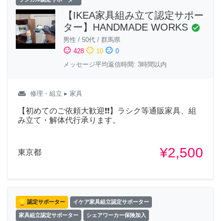
【IKEA家具組み立て認定サポー
ター】HANDMADE WORKS
check_circle
男性
/
50代
/
群馬県
sentiment_satisfied
sentiment_neutral
sentiment_dissatisfied
428
10
0
メッセージ平均返信時間: 3時間以内
weekend
修理・組立
▸ 家具
【初めてのご依頼大歓迎❗❗】ラシク等通販家具、組
み立て・解体代行承ります。
¥2,500
東京都
認定サポーター
イケア家具組立認定サポーター
家具組立認定サポーター
シェアワーカー保険加入