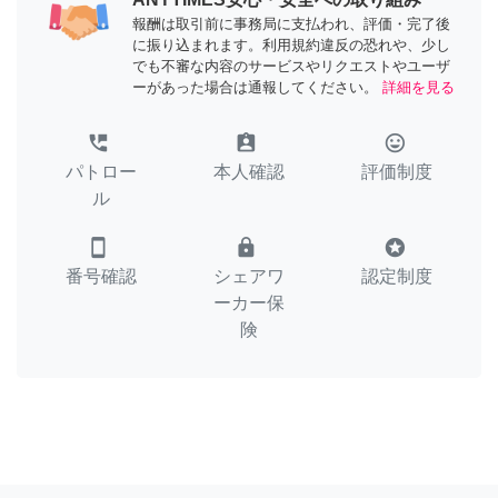
報酬は取引前に事務局に支払われ、評価・完了後
に振り込まれます。利用規約違反の恐れや、少し
でも不審な内容のサービスやリクエストやユーザ
ーがあった場合は通報してください。
詳細を見る
perm_phone_msg
assignment_ind
tag_faces
パトロー
本人確認
評価制度
ル
smartphone
lock
stars
番号確認
シェアワ
認定制度
ーカー保
険