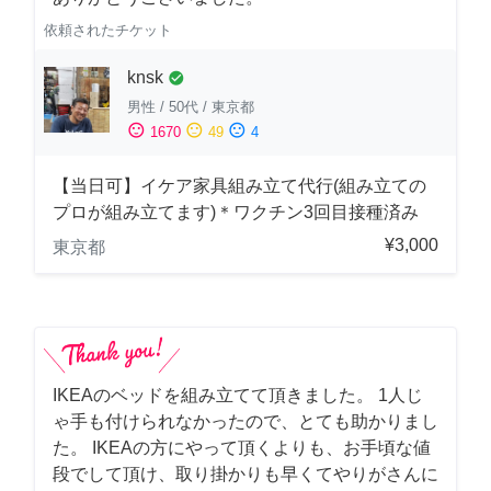
依頼されたチケット
knsk
check_circle
男性
/
50代
/
東京都
sentiment_satisfied
sentiment_neutral
sentiment_dissatisfied
1670
49
4
【当日可】イケア家具組み立て代行(組み立ての
プロが組み立てます)＊ワクチン3回目接種済み
¥3,000
東京都
IKEAのベッドを組み立てて頂きました。 1人じ
ゃ手も付けられなかったので、とても助かりまし
た。 IKEAの方にやって頂くよりも、お手頃な値
段でして頂け、取り掛かりも早くてやりがさんに