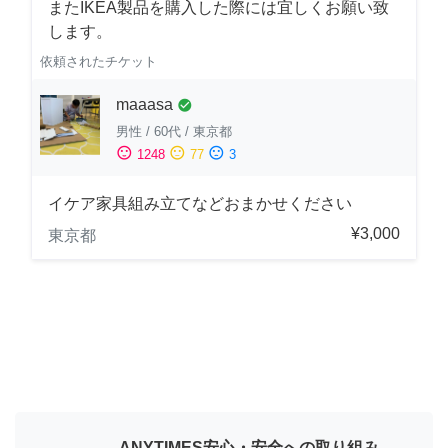
またIKEA製品を購入した際には宜しくお願い致
します。
依頼されたチケット
maaasa
check_circle
男性
/
60代
/
東京都
sentiment_satisfied
sentiment_neutral
sentiment_dissatisfied
1248
77
3
イケア家具組み立てなどおまかせください
¥3,000
東京都
ANYTIMES安心・安全への取り組み