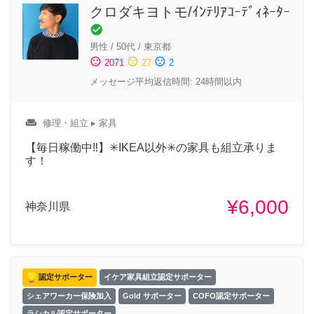
クロダキヨトモ/ｲﾝﾃﾘｱｺｰﾃﾞｨﾈｰﾀｰ
check_circle
男性
/
50代
/
東京都
sentiment_satisfied
sentiment_neutral
sentiment_dissatisfied
2071
27
2
メッセージ平均返信時間: 24時間以内
weekend
修理・組立
▸ 家具
【毎日稼働中‼︎】✳︎IKEA以外✳︎の家具も組立承りま
す！
¥6,000
神奈川県
認定サポーター
イケア家具組立認定サポーター
シェアワーカー保険加入
Gold サポーター
COFO認定サポーター
ラシカル認定サポーター