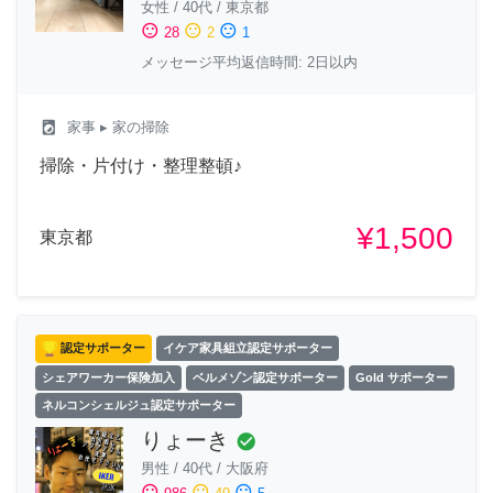
女性
/
40代
/
東京都
sentiment_satisfied
sentiment_neutral
sentiment_dissatisfied
28
2
1
メッセージ平均返信時間: 2日以内
local_laundry_service
家事
▸ 家の掃除
掃除・片付け・整理整頓♪
¥1,500
東京都
認定サポーター
イケア家具組立認定サポーター
シェアワーカー保険加入
ベルメゾン認定サポーター
Gold サポーター
ネルコンシェルジュ認定サポーター
りょーき
check_circle
男性
/
40代
/
大阪府
sentiment_satisfied
sentiment_neutral
sentiment_dissatisfied