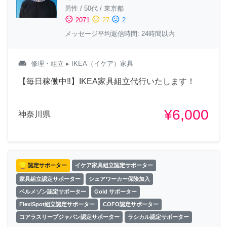
男性
/
50代
/
東京都
sentiment_satisfied
sentiment_neutral
sentiment_dissatisfied
2071
27
2
メッセージ平均返信時間: 24時間以内
weekend
修理・組立
▸ IKEA（イケア）家具
【毎日稼働中‼︎】IKEA家具組立代行いたします！
¥6,000
神奈川県
認定サポーター
イケア家具組立認定サポーター
家具組立認定サポーター
シェアワーカー保険加入
ベルメゾン認定サポーター
Gold サポーター
FlexiSpot組立認定サポーター
COFO認定サポーター
コアラスリープジャパン認定サポーター
ラシカル認定サポーター