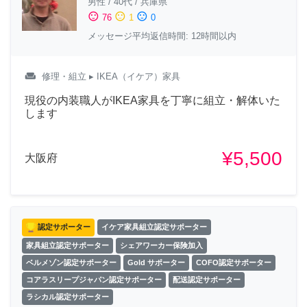
男性
/
40代
/
兵庫県
sentiment_satisfied
sentiment_neutral
sentiment_dissatisfied
76
1
0
メッセージ平均返信時間: 12時間以内
weekend
修理・組立
▸ IKEA（イケア）家具
現役の内装職人がIKEA家具を丁寧に組立・解体いた
します
¥5,500
大阪府
認定サポーター
イケア家具組立認定サポーター
家具組立認定サポーター
シェアワーカー保険加入
ベルメゾン認定サポーター
Gold サポーター
COFO認定サポーター
コアラスリープジャパン認定サポーター
配送認定サポーター
ラシカル認定サポーター