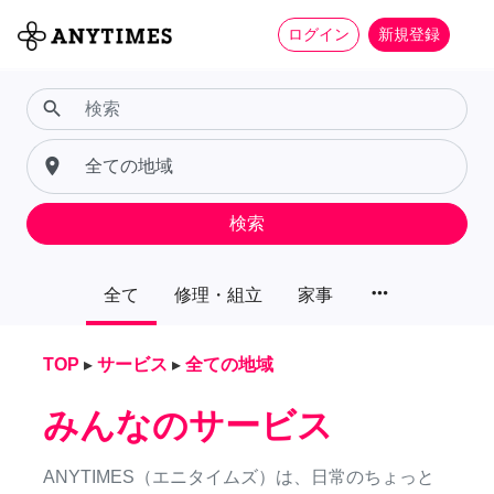
ログイン
新規登録
search
place
検索
more_horiz
全て
修理・組立
家事
TOP
▸
サービス
▸
全ての地域
みんなのサービス
ANYTIMES（エニタイムズ）は、日常のちょっと