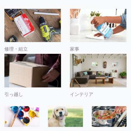
修理・組立
家事
引っ越し
インテリア