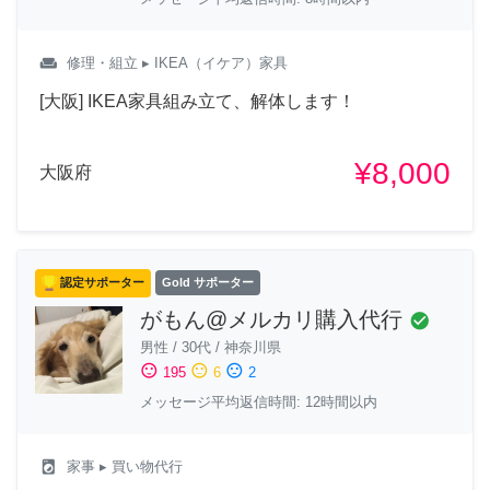
weekend
修理・組立
▸ IKEA（イケア）家具
[大阪] IKEA家具組み立て、解体します！
¥8,000
大阪府
認定サポーター
Gold サポーター
がもん@メルカリ購入代行
check_circle
男性
/
30代
/
神奈川県
sentiment_satisfied
sentiment_neutral
sentiment_dissatisfied
195
6
2
メッセージ平均返信時間: 12時間以内
local_laundry_service
家事
▸ 買い物代行