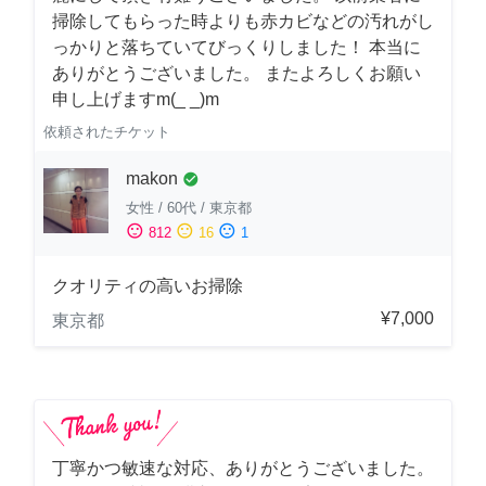
掃除してもらった時よりも赤カビなどの汚れがし
っかりと落ちていてびっくりしました！ 本当に
ありがとうございました。 またよろしくお願い
申し上げますm(_ _)m
依頼されたチケット
makon
check_circle
女性
/
60代
/
東京都
sentiment_satisfied
sentiment_neutral
sentiment_dissatisfied
812
16
1
クオリティの高いお掃除
¥7,000
東京都
丁寧かつ敏速な対応、ありがとうございました。