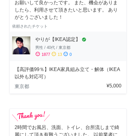
お願いして良かったです。 また、機会がありま
したら、利用させて頂きたいと思います。 あり
がとうございました！
依頼されたチケット
やりが【IKEA認定】
check_circle
男性
/
40代
/
東京都
sentiment_satisfied
sentiment_neutral
sentiment_dissatisfied
1877
13
0
【高評価99％】IKEA家具組み立て・解体（IKEA
以外も対応可）
¥5,000
東京都
2時間でお風呂、洗面、トイレ、台所流しまで綺
麗にして頂き有難うございました。 以前業者に