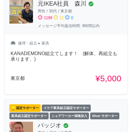
元IKEA社員 森川
check_circle
男性
/
30代
/
東京都
sentiment_satisfied
sentiment_neutral
sentiment_dissatisfied
1199
12
0
メッセージ平均返信時間: 8時間以内
weekend
修理・組立
▸ 家具
KANADEMONO組立てします！ (解体、再組立も
承ります、)
¥5,000
東京都
認定サポーター
イケア家具組立認定サポーター
家具組立認定サポーター
シェアワーカー保険加入
Silver サポーター
バッジオ
check_circle