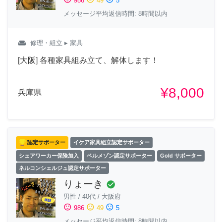
986
49
5
メッセージ平均返信時間: 8時間以内
weekend
修理・組立
▸ 家具
[大阪] 各種家具組み立て、解体します！
¥8,000
兵庫県
認定サポーター
イケア家具組立認定サポーター
シェアワーカー保険加入
ベルメゾン認定サポーター
Gold サポーター
ネルコンシェルジュ認定サポーター
りょーき
check_circle
男性
/
40代
/
大阪府
sentiment_satisfied
sentiment_neutral
sentiment_dissatisfied
986
49
5
メッセージ平均返信時間: 8時間以内