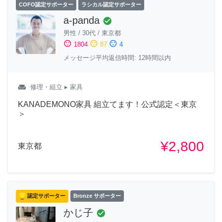
COFO認定サポーター
ラシカル認定サポーター
a-panda
check_circle
男性
/
30代
/
東京都
sentiment_satisfied
sentiment_neutral
sentiment_dissatisfied
1804
87
4
メッセージ平均返信時間: 12時間以内
weekend
修理・組立
▸ 家具
KANADEMONO家具 組立てます！公式認定＜東京
＞
¥2,800
東京都
認定サポーター
Bronze サポーター
かじ子
check_circle