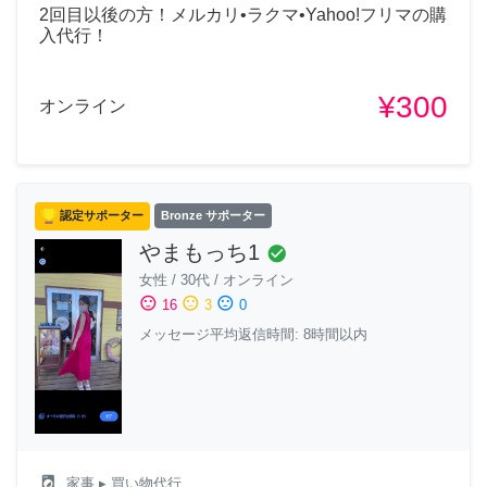
2回目以後の方！メルカリ•ラクマ•Yahoo!フリマの購
入代行！
¥300
オンライン
認定サポーター
Bronze サポーター
やまもっち1
check_circle
女性
/
30代
/
オンライン
sentiment_satisfied
sentiment_neutral
sentiment_dissatisfied
16
3
0
メッセージ平均返信時間: 8時間以内
local_laundry_service
家事
▸ 買い物代行