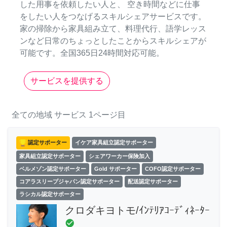
した用事を依頼したい人と、 空き時間などに仕事
をしたい人をつなげるスキルシェアサービスです。
家の掃除から家具組み立て、料理代行、語学レッス
ンなど日常のちょっとしたことからスキルシェアが
可能です。全国365日24時間対応可能。
サービスを提供する
全ての地域
サービス
1ページ目
認定サポーター
イケア家具組立認定サポーター
家具組立認定サポーター
シェアワーカー保険加入
ベルメゾン認定サポーター
Gold サポーター
COFO認定サポーター
コアラスリープジャパン認定サポーター
配送認定サポーター
ラシカル認定サポーター
クロダキヨトモ/ｲﾝﾃﾘｱｺｰﾃﾞｨﾈｰﾀｰ
check_circle