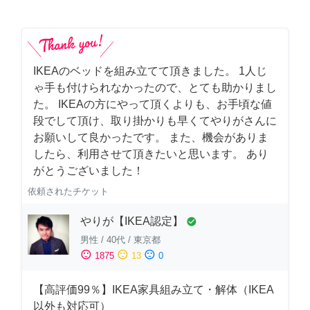
IKEAのベッドを組み立てて頂きました。 1人じ
ゃ手も付けられなかったので、とても助かりまし
た。 IKEAの方にやって頂くよりも、お手頃な値
段でして頂け、取り掛かりも早くてやりがさんに
お願いして良かったです。 また、機会がありま
したら、利用させて頂きたいと思います。 あり
がとうございました！
依頼されたチケット
やりが【IKEA認定】
check_circle
男性
/
40代
/
東京都
sentiment_satisfied
sentiment_neutral
sentiment_dissatisfied
1875
13
0
【高評価99％】IKEA家具組み立て・解体（IKEA
以外も対応可）