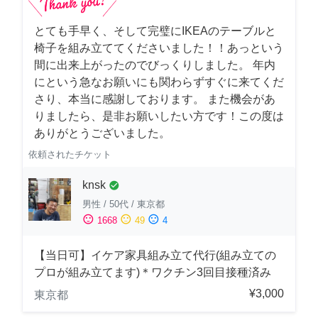
とても手早く、そして完璧にIKEAのテーブルと
椅子を組み立ててくださいました！！あっという
間に出来上がったのでびっくりしました。 年内
にという急なお願いにも関わらずすぐに来てくだ
さり、本当に感謝しております。 また機会があ
りましたら、是非お願いしたい方です！この度は
ありがとうございました。
依頼されたチケット
knsk
check_circle
男性
/
50代
/
東京都
sentiment_satisfied
sentiment_neutral
sentiment_dissatisfied
1668
49
4
【当日可】イケア家具組み立て代行(組み立ての
プロが組み立てます)＊ワクチン3回目接種済み
¥3,000
東京都