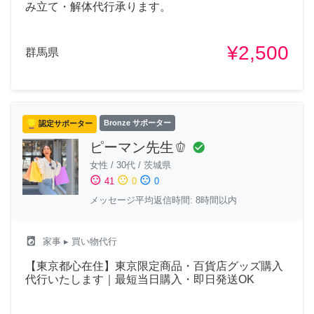
み立て・解体代行承ります。
¥2,500
群馬県
認定サポーター
Bronze サポーター
ピーマン先生🫑
check_circle
女性
/
30代
/
茨城県
sentiment_satisfied
sentiment_neutral
sentiment_dissatisfied
41
0
0
メッセージ平均返信時間: 8時間以内
local_laundry_service
家事
▸ 買い物代行
【東京都心在住】東京限定商品・百貨店グッズ購入
代行いたします｜最短当日購入・即日発送OK