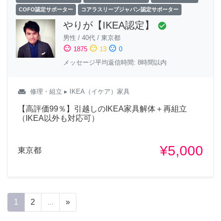
COFO認定サポーター
コアラスリープジャパン認定サポーター
やりが【IKEA認定】
check_circle
男性
/
40代
/
東京都
sentiment_satisfied
sentiment_neutral
sentiment_dissatisfied
1875
13
0
メッセージ平均返信時間: 8時間以内
weekend
修理・組立
▸ IKEA（イケア）家具
【高評価99％】引越しのIKEA家具解体＋再組立
（IKEA以外も対応可）
¥5,000
東京都
1
2
...
»