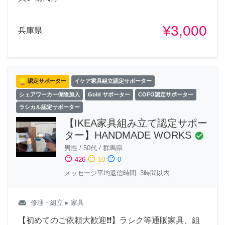
¥3,000
兵庫県
認定サポーター
イケア家具組立認定サポーター
シェアワーカー保険加入
Gold サポーター
COFO認定サポーター
ラシカル認定サポーター
【IKEA家具組み立て認定サポー
ター】HANDMADE WORKS
check_circle
男性
/
50代
/
群馬県
sentiment_satisfied
sentiment_neutral
sentiment_dissatisfied
426
10
0
メッセージ平均返信時間: 3時間以内
weekend
修理・組立
▸ 家具
【初めてのご依頼大歓迎❗❗】ラシク等通販家具、組