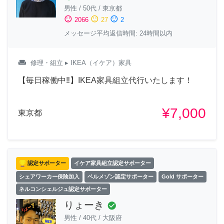
男性
/
50代
/
東京都
sentiment_satisfied
sentiment_neutral
sentiment_dissatisfied
2066
27
2
メッセージ平均返信時間: 24時間以内
weekend
修理・組立
▸ IKEA（イケア）家具
【毎日稼働中‼︎】IKEA家具組立代行いたします！
¥7,000
東京都
認定サポーター
イケア家具組立認定サポーター
シェアワーカー保険加入
ベルメゾン認定サポーター
Gold サポーター
ネルコンシェルジュ認定サポーター
りょーき
check_circle
男性
/
40代
/
大阪府