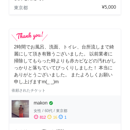
¥5,000
東京都
2時間でお風呂、洗面、トイレ、台所流しまで綺
麗にして頂き有難うございました。 以前業者に
掃除してもらった時よりも赤カビなどの汚れがし
っかりと落ちていてびっくりしました！ 本当に
ありがとうございました。 またよろしくお願い
申し上げますm(_ _)m
依頼されたチケット
makon
check_circle
女性
/
60代
/
東京都
sentiment_satisfied
sentiment_neutral
sentiment_dissatisfied
812
16
1