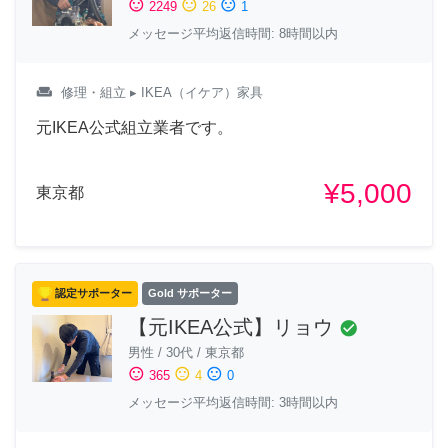
sentiment_satisfied
sentiment_neutral
sentiment_dissatisfied
2249
26
1
メッセージ平均返信時間: 8時間以内
weekend
修理・組立
▸ IKEA（イケア）家具
元IKEA公式組立業者です。
¥5,000
東京都
認定サポーター
Gold サポーター
【元IKEA公式】リョウ
check_circle
男性
/
30代
/
東京都
sentiment_satisfied
sentiment_neutral
sentiment_dissatisfied
365
4
0
メッセージ平均返信時間: 3時間以内