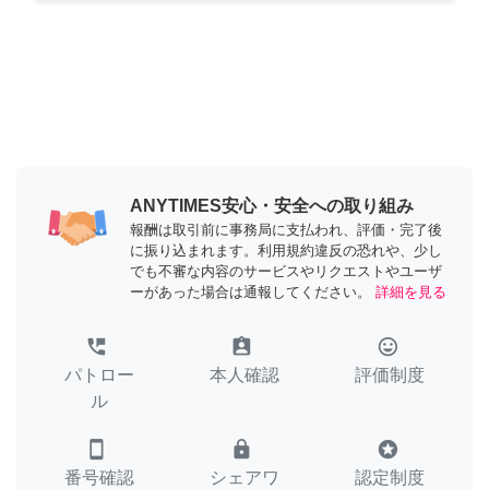
ANYTIMES安心・安全への取り組み
報酬は取引前に事務局に支払われ、評価・完了後
に振り込まれます。利用規約違反の恐れや、少し
でも不審な内容のサービスやリクエストやユーザ
ーがあった場合は通報してください。
詳細を見る
perm_phone_msg
assignment_ind
tag_faces
パトロー
本人確認
評価制度
ル
smartphone
lock
stars
番号確認
シェアワ
認定制度