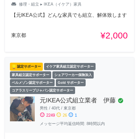
weekend
修理・組立
▸ IKEA（イケア）家具
【元IKEA公式】どんな家具でも組立、解体致します
¥2,000
東京都
認定サポーター
イケア家具組立認定サポーター
家具組立認定サポーター
シェアワーカー保険加入
ベルメゾン認定サポーター
Gold サポーター
コアラスリープジャパン認定サポーター
元IKEA公式組立業者 伊藤
check_circle
男性
/
40代
/
東京都
sentiment_satisfied
sentiment_neutral
sentiment_dissatisfied
2249
26
1
メッセージ平均返信時間: 8時間以内