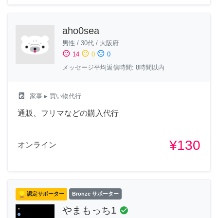
aho0sea
男性
/
30代
/
大阪府
sentiment_satisfied
sentiment_neutral
sentiment_dissatisfied
14
0
0
メッセージ平均返信時間: 8時間以内
local_laundry_service
家事
▸ 買い物代行
通販、フリマなどの購入代行
¥130
オンライン
認定サポーター
Bronze サポーター
やまもっち1
check_circle