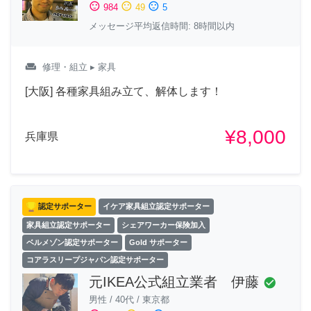
sentiment_satisfied
sentiment_neutral
sentiment_dissatisfied
984
49
5
メッセージ平均返信時間: 8時間以内
weekend
修理・組立
▸ 家具
[大阪] 各種家具組み立て、解体します！
¥8,000
兵庫県
認定サポーター
イケア家具組立認定サポーター
家具組立認定サポーター
シェアワーカー保険加入
ベルメゾン認定サポーター
Gold サポーター
コアラスリープジャパン認定サポーター
元IKEA公式組立業者 伊藤
check_circle
男性
/
40代
/
東京都