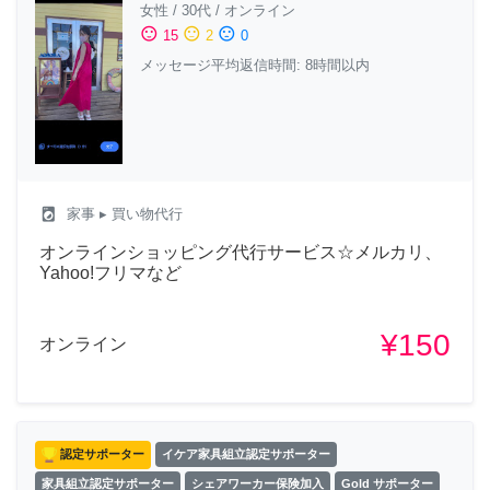
女性
/
30代
/
オンライン
sentiment_satisfied
sentiment_neutral
sentiment_dissatisfied
15
2
0
メッセージ平均返信時間: 8時間以内
local_laundry_service
家事
▸ 買い物代行
オンラインショッピング代行サービス☆メルカリ、
Yahoo!フリマなど
¥150
オンライン
認定サポーター
イケア家具組立認定サポーター
家具組立認定サポーター
シェアワーカー保険加入
Gold サポーター