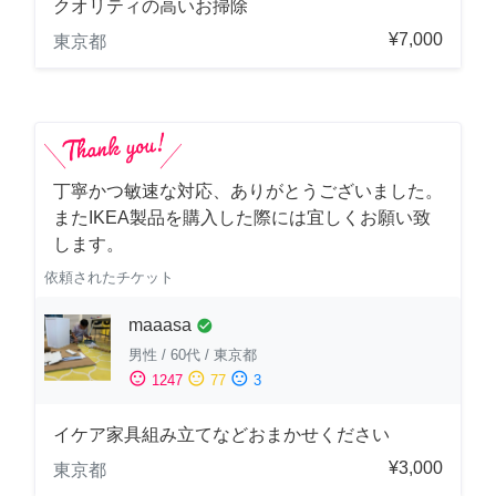
クオリティの高いお掃除
¥7,000
東京都
丁寧かつ敏速な対応、ありがとうございました。
またIKEA製品を購入した際には宜しくお願い致
します。
依頼されたチケット
maaasa
check_circle
男性
/
60代
/
東京都
sentiment_satisfied
sentiment_neutral
sentiment_dissatisfied
1247
77
3
イケア家具組み立てなどおまかせください
¥3,000
東京都