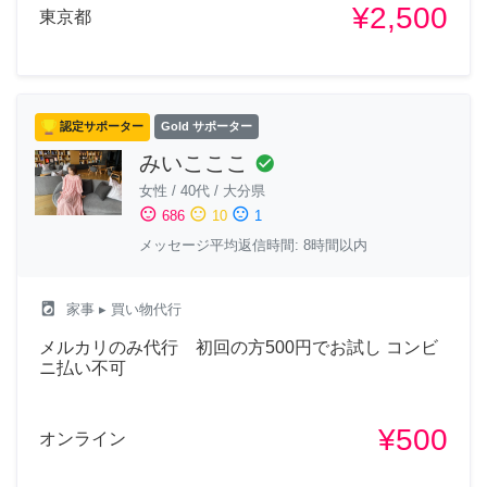
¥2,500
東京都
認定サポーター
Gold サポーター
みいこここ
check_circle
女性
/
40代
/
大分県
sentiment_satisfied
sentiment_neutral
sentiment_dissatisfied
686
10
1
メッセージ平均返信時間: 8時間以内
local_laundry_service
家事
▸ 買い物代行
メルカリのみ代行 初回の方500円でお試し コンビ
ニ払い不可
¥500
オンライン