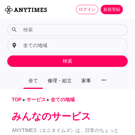
ログイン
新規登録
search
place
検索
more_horiz
全て
修理・組立
家事
TOP
▸
サービス
▸
全ての地域
みんなのサービス
ANYTIMES（エニタイムズ）は、日常のちょっと