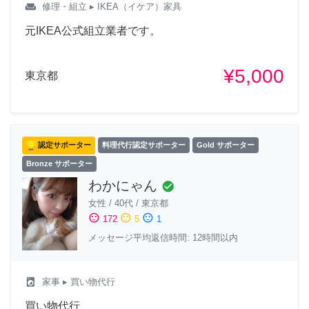
weekend
修理・組立
▸ IKEA（イケア）家具
元IKEA公式組立業者です。
¥5,000
東京都
認定サポーター
料理代行認定サポーター
Gold サポーター
Bronze サポーター
わかにゃん
check_circle
女性
/
40代
/
東京都
sentiment_satisfied
sentiment_neutral
sentiment_dissatisfied
172
5
1
メッセージ平均返信時間: 12時間以内
local_laundry_service
家事
▸ 買い物代行
買い物代行