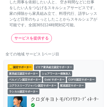
した用事を依頼したい人と、 空き時間などに仕事
をしたい人をつなげるスキルシェアサービスです。
家の掃除から家具組み立て、料理代行、語学レッス
ンなど日常のちょっとしたことからスキルシェアが
可能です。全国365日24時間対応可能。
サービスを提供する
全ての地域
サービス
1ページ目
認定サポーター
イケア家具組立認定サポーター
家具組立認定サポーター
シェアワーカー保険加入
ベルメゾン認定サポーター
Gold サポーター
COFO認定サポーター
コアラスリープジャパン認定サポーター
配送認定サポーター
ラシカル認定サポーター
クロダキヨトモ/ｲﾝﾃﾘｱｺｰﾃﾞｨﾈｰﾀｰ
check_circle