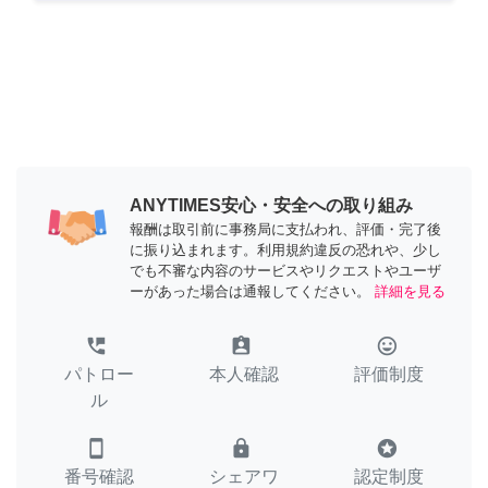
ANYTIMES安心・安全への取り組み
報酬は取引前に事務局に支払われ、評価・完了後
に振り込まれます。利用規約違反の恐れや、少し
でも不審な内容のサービスやリクエストやユーザ
ーがあった場合は通報してください。
詳細を見る
perm_phone_msg
assignment_ind
tag_faces
パトロー
本人確認
評価制度
ル
smartphone
lock
stars
番号確認
シェアワ
認定制度