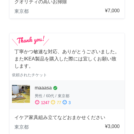
クオリティの高いお掃除
¥7,000
東京都
丁寧かつ敏速な対応、ありがとうございました。
またIKEA製品を購入した際には宜しくお願い致
します。
依頼されたチケット
maaasa
check_circle
男性
/
60代
/
東京都
sentiment_satisfied
sentiment_neutral
sentiment_dissatisfied
1247
77
3
イケア家具組み立てなどおまかせください
¥3,000
東京都