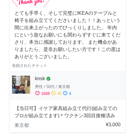
とても手早く、そして完璧にIKEAのテーブルと
椅子を組み立ててくださいました！！あっという
間に出来上がったのでびっくりしました。 年内
にという急なお願いにも関わらずすぐに来てくだ
さり、本当に感謝しております。 また機会があ
りましたら、是非お願いしたい方です！この度は
ありがとうございました。
依頼されたチケット
knsk
check_circle
男性
/
50代
/
東京都
sentiment_satisfied
sentiment_neutral
sentiment_dissatisfied
1668
49
4
【当日可】イケア家具組み立て代行(組み立ての
プロが組み立てます)＊ワクチン3回目接種済み
¥3,000
東京都