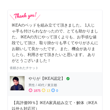
IKEAのベッドを組み立てて頂きました。 1人じ
ゃ手も付けられなかったので、とても助かりまし
た。 IKEAの方にやって頂くよりも、お手頃な値
段でして頂け、取り掛かりも早くてやりがさんに
お願いして良かったです。 また、機会がありま
したら、利用させて頂きたいと思います。 あり
がとうございました！
依頼されたチケット
やりが【IKEA認定】
check_circle
男性
/
40代
/
東京都
sentiment_satisfied
sentiment_neutral
sentiment_dissatisfied
1875
13
0
【高評価99％】IKEA家具組み立て・解体（IKEA
以外も対応可）