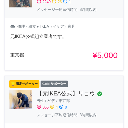
sentiment_satisfied
sentiment_neutral
sentiment_dissatisfied
2249
26
1
メッセージ平均返信時間: 8時間以内
weekend
修理・組立
▸ IKEA（イケア）家具
元IKEA公式組立業者です。
¥5,000
東京都
認定サポーター
Gold サポーター
【元IKEA公式】リョウ
check_circle
男性
/
30代
/
東京都
sentiment_satisfied
sentiment_neutral
sentiment_dissatisfied
365
4
0
メッセージ平均返信時間: 3時間以内