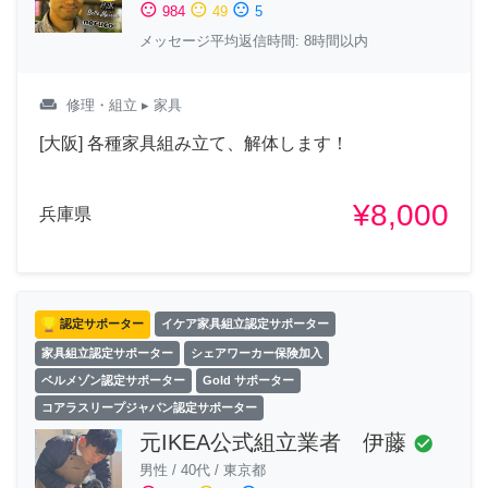
sentiment_satisfied
sentiment_neutral
sentiment_dissatisfied
984
49
5
メッセージ平均返信時間: 8時間以内
weekend
修理・組立
▸ 家具
[大阪] 各種家具組み立て、解体します！
¥8,000
兵庫県
認定サポーター
イケア家具組立認定サポーター
家具組立認定サポーター
シェアワーカー保険加入
ベルメゾン認定サポーター
Gold サポーター
コアラスリープジャパン認定サポーター
元IKEA公式組立業者 伊藤
check_circle
男性
/
40代
/
東京都