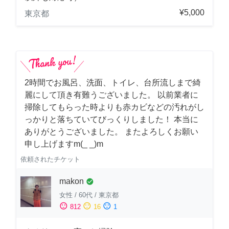
¥5,000
東京都
2時間でお風呂、洗面、トイレ、台所流しまで綺
麗にして頂き有難うございました。 以前業者に
掃除してもらった時よりも赤カビなどの汚れがし
っかりと落ちていてびっくりしました！ 本当に
ありがとうございました。 またよろしくお願い
申し上げますm(_ _)m
依頼されたチケット
makon
check_circle
女性
/
60代
/
東京都
sentiment_satisfied
sentiment_neutral
sentiment_dissatisfied
812
16
1