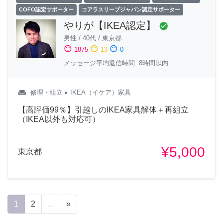
COFO認定サポーター
コアラスリープジャパン認定サポーター
やりが【IKEA認定】
check_circle
男性
/
40代
/
東京都
sentiment_satisfied
sentiment_neutral
sentiment_dissatisfied
1875
13
0
メッセージ平均返信時間: 8時間以内
weekend
修理・組立
▸ IKEA（イケア）家具
【高評価99％】引越しのIKEA家具解体＋再組立
（IKEA以外も対応可）
¥5,000
東京都
1
2
...
»