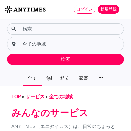
ログイン
新規登録
search
place
検索
more_horiz
全て
修理・組立
家事
TOP
▸
サービス
▸
全ての地域
みんなのサービス
ANYTIMES（エニタイムズ）は、日常のちょっと