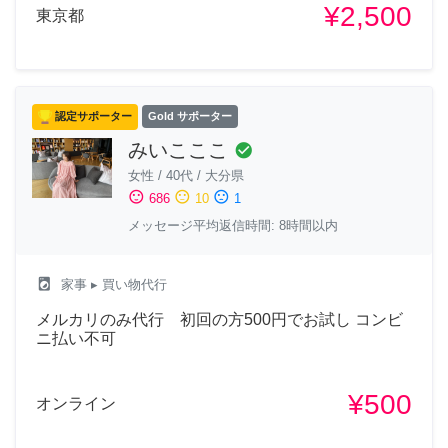
¥2,500
東京都
認定サポーター
Gold サポーター
みいこここ
check_circle
女性
/
40代
/
大分県
sentiment_satisfied
sentiment_neutral
sentiment_dissatisfied
686
10
1
メッセージ平均返信時間: 8時間以内
local_laundry_service
家事
▸ 買い物代行
メルカリのみ代行 初回の方500円でお試し コンビ
ニ払い不可
¥500
オンライン