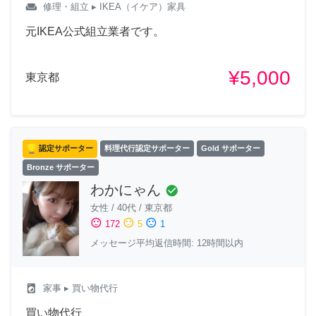
weekend
修理・組立
▸ IKEA（イケア）家具
元IKEA公式組立業者です。
¥5,000
東京都
認定サポーター
料理代行認定サポーター
Gold サポーター
Bronze サポーター
わかにゃん
check_circle
女性
/
40代
/
東京都
sentiment_satisfied
sentiment_neutral
sentiment_dissatisfied
172
5
1
メッセージ平均返信時間: 12時間以内
local_laundry_service
家事
▸ 買い物代行
買い物代行