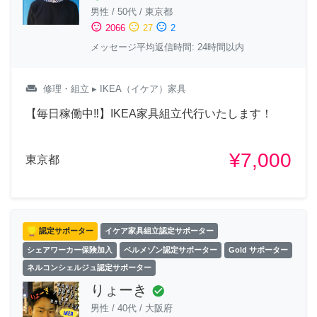
男性
/
50代
/
東京都
sentiment_satisfied
sentiment_neutral
sentiment_dissatisfied
2066
27
2
メッセージ平均返信時間: 24時間以内
weekend
修理・組立
▸ IKEA（イケア）家具
【毎日稼働中‼︎】IKEA家具組立代行いたします！
¥7,000
東京都
認定サポーター
イケア家具組立認定サポーター
シェアワーカー保険加入
ベルメゾン認定サポーター
Gold サポーター
ネルコンシェルジュ認定サポーター
りょーき
check_circle
男性
/
40代
/
大阪府