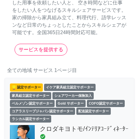
した用事を依頼したい人と、 空き時間などに仕事
をしたい人をつなげるスキルシェアサービスです。
家の掃除から家具組み立て、料理代行、語学レッス
ンなど日常のちょっとしたことからスキルシェアが
可能です。全国365日24時間対応可能。
サービスを提供する
全ての地域
サービス
1ページ目
認定サポーター
イケア家具組立認定サポーター
家具組立認定サポーター
シェアワーカー保険加入
ベルメゾン認定サポーター
Gold サポーター
COFO認定サポーター
コアラスリープジャパン認定サポーター
配送認定サポーター
ラシカル認定サポーター
クロダキヨトモ/ｲﾝﾃﾘｱｺｰﾃﾞｨﾈｰﾀｰ
check_circle