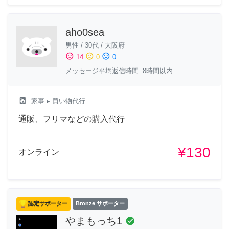
aho0sea
男性
/
30代
/
大阪府
sentiment_satisfied
sentiment_neutral
sentiment_dissatisfied
14
0
0
メッセージ平均返信時間: 8時間以内
local_laundry_service
家事
▸ 買い物代行
通販、フリマなどの購入代行
¥130
オンライン
認定サポーター
Bronze サポーター
やまもっち1
check_circle