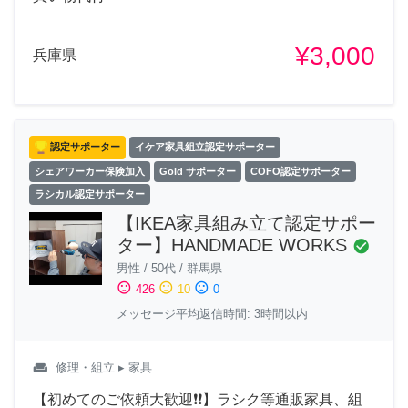
¥3,000
兵庫県
認定サポーター
イケア家具組立認定サポーター
シェアワーカー保険加入
Gold サポーター
COFO認定サポーター
ラシカル認定サポーター
【IKEA家具組み立て認定サポー
ター】HANDMADE WORKS
check_circle
男性
/
50代
/
群馬県
sentiment_satisfied
sentiment_neutral
sentiment_dissatisfied
426
10
0
メッセージ平均返信時間: 3時間以内
weekend
修理・組立
▸ 家具
【初めてのご依頼大歓迎❗❗】ラシク等通販家具、組