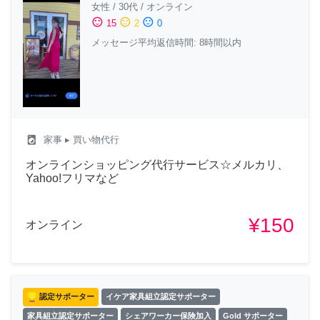
女性
/
30代
/
オンライン
sentiment_satisfied
sentiment_neutral
sentiment_dissatisfied
15
2
0
メッセージ平均返信時間: 8時間以内
local_laundry_service
家事
▸ 買い物代行
オンラインショッピング代行サービス☆メルカリ、
Yahoo!フリマなど
¥150
オンライン
認定サポーター
イケア家具組立認定サポーター
家具組立認定サポーター
シェアワーカー保険加入
Gold サポーター