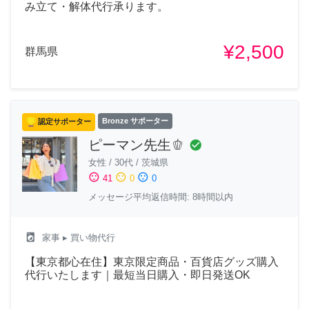
み立て・解体代行承ります。
¥2,500
群馬県
認定サポーター
Bronze サポーター
ピーマン先生🫑
check_circle
女性
/
30代
/
茨城県
sentiment_satisfied
sentiment_neutral
sentiment_dissatisfied
41
0
0
メッセージ平均返信時間: 8時間以内
local_laundry_service
家事
▸ 買い物代行
【東京都心在住】東京限定商品・百貨店グッズ購入
代行いたします｜最短当日購入・即日発送OK