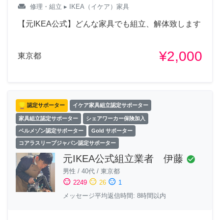
weekend
修理・組立
▸ IKEA（イケア）家具
【元IKEA公式】どんな家具でも組立、解体致します
¥2,000
東京都
認定サポーター
イケア家具組立認定サポーター
家具組立認定サポーター
シェアワーカー保険加入
ベルメゾン認定サポーター
Gold サポーター
コアラスリープジャパン認定サポーター
元IKEA公式組立業者 伊藤
check_circle
男性
/
40代
/
東京都
sentiment_satisfied
sentiment_neutral
sentiment_dissatisfied
2249
26
1
メッセージ平均返信時間: 8時間以内