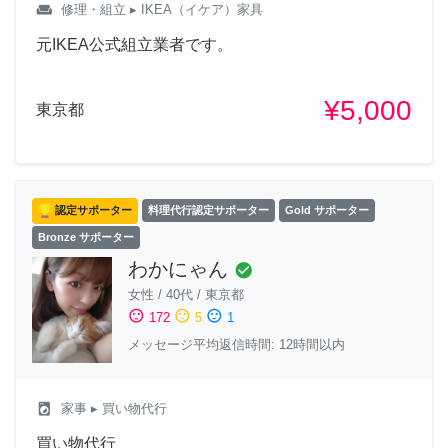
weekend
修理・組立
▸ IKEA（イケア）家具
元IKEA公式組立業者です。
¥5,000
東京都
認定サポーター
料理代行認定サポーター
Gold サポーター
Bronze サポーター
わかにゃん
check_circle
女性
/
40代
/
東京都
sentiment_satisfied
sentiment_neutral
sentiment_dissatisfied
172
5
1
メッセージ平均返信時間: 12時間以内
local_laundry_service
家事
▸ 買い物代行
買い物代行