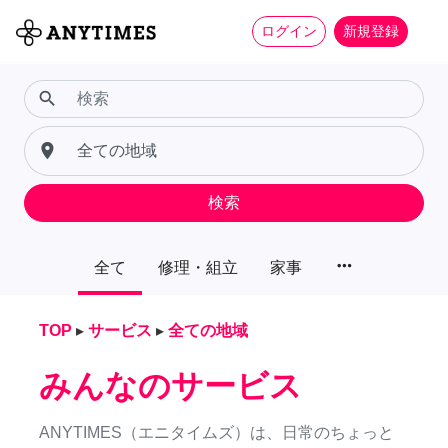
ログイン
新規登録
search
place
検索
more_horiz
全て
修理・組立
家事
TOP
▸
サービス
▸
全ての地域
みんなのサービス
ANYTIMES（エニタイムズ）は、日常のちょっと