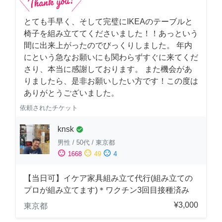
とても手早く、そして完璧にIKEAのテーブルと
椅子を組み立ててくださいました！！あっという
間に出来上がったのでびっくりしました。 年内
にという急なお願いにも関わらずすぐに来てくだ
さり、本当に感謝しております。 また機会があ
りましたら、是非お願いしたい方です！この度は
ありがとうございました。
依頼されたチケット
knsk
check_circle
男性
/
50代
/
東京都
sentiment_satisfied
sentiment_neutral
sentiment_dissatisfied
1668
49
4
【当日可】イケア家具組み立て代行(組み立ての
プロが組み立てます)＊ワクチン3回目接種済み
¥3,000
東京都