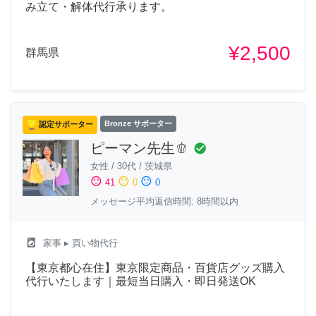
み立て・解体代行承ります。
¥2,500
群馬県
認定サポーター
Bronze サポーター
ピーマン先生🫑
check_circle
女性
/
30代
/
茨城県
sentiment_satisfied
sentiment_neutral
sentiment_dissatisfied
41
0
0
メッセージ平均返信時間: 8時間以内
local_laundry_service
家事
▸ 買い物代行
【東京都心在住】東京限定商品・百貨店グッズ購入
代行いたします｜最短当日購入・即日発送OK