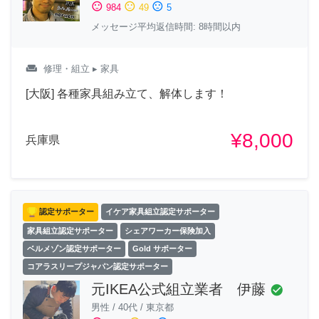
sentiment_satisfied
sentiment_neutral
sentiment_dissatisfied
984
49
5
メッセージ平均返信時間: 8時間以内
weekend
修理・組立
▸ 家具
[大阪] 各種家具組み立て、解体します！
¥8,000
兵庫県
認定サポーター
イケア家具組立認定サポーター
家具組立認定サポーター
シェアワーカー保険加入
ベルメゾン認定サポーター
Gold サポーター
コアラスリープジャパン認定サポーター
元IKEA公式組立業者 伊藤
check_circle
男性
/
40代
/
東京都