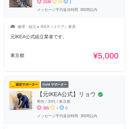
sentiment_satisfied
sentiment_neutral
sentiment_dissatisfied
2249
26
1
メッセージ平均返信時間: 8時間以内
weekend
修理・組立
▸ IKEA（イケア）家具
元IKEA公式組立業者です。
¥5,000
東京都
認定サポーター
Gold サポーター
【元IKEA公式】リョウ
check_circle
男性
/
30代
/
東京都
sentiment_satisfied
sentiment_neutral
sentiment_dissatisfied
365
4
0
メッセージ平均返信時間: 3時間以内