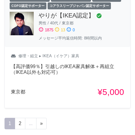
COFO認定サポーター
コアラスリープジャパン認定サポーター
やりが【IKEA認定】
check_circle
男性
/
40代
/
東京都
sentiment_satisfied
sentiment_neutral
sentiment_dissatisfied
1875
13
0
メッセージ平均返信時間: 8時間以内
weekend
修理・組立
▸ IKEA（イケア）家具
【高評価99％】引越しのIKEA家具解体＋再組立
（IKEA以外も対応可）
¥5,000
東京都
1
2
...
»