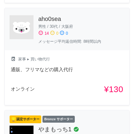
aho0sea
男性
/
30代
/
大阪府
sentiment_satisfied
sentiment_neutral
sentiment_dissatisfied
14
0
0
メッセージ平均返信時間: 8時間以内
local_laundry_service
家事
▸ 買い物代行
通販、フリマなどの購入代行
¥130
オンライン
認定サポーター
Bronze サポーター
やまもっち1
check_circle