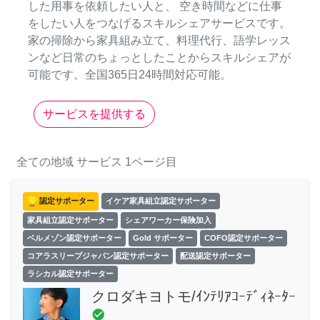
した用事を依頼したい人と、 空き時間などに仕事
をしたい人をつなげるスキルシェアサービスです。
家の掃除から家具組み立て、料理代行、語学レッス
ンなど日常のちょっとしたことからスキルシェアが
可能です。全国365日24時間対応可能。
サービスを提供する
全ての地域
サービス
1ページ目
認定サポーター
イケア家具組立認定サポーター
家具組立認定サポーター
シェアワーカー保険加入
ベルメゾン認定サポーター
Gold サポーター
COFO認定サポーター
コアラスリープジャパン認定サポーター
配送認定サポーター
ラシカル認定サポーター
クロダキヨトモ/ｲﾝﾃﾘｱｺｰﾃﾞｨﾈｰﾀｰ
check_circle