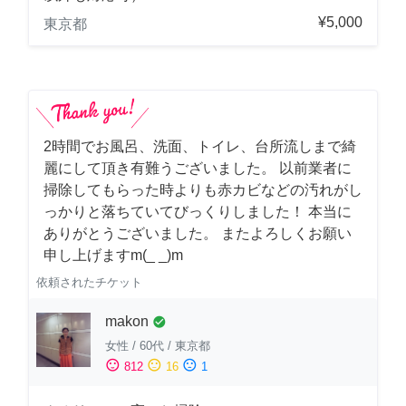
¥5,000
東京都
2時間でお風呂、洗面、トイレ、台所流しまで綺
麗にして頂き有難うございました。 以前業者に
掃除してもらった時よりも赤カビなどの汚れがし
っかりと落ちていてびっくりしました！ 本当に
ありがとうございました。 またよろしくお願い
申し上げますm(_ _)m
依頼されたチケット
makon
check_circle
女性
/
60代
/
東京都
sentiment_satisfied
sentiment_neutral
sentiment_dissatisfied
812
16
1