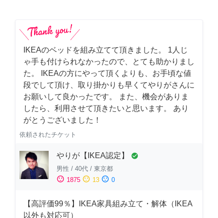
IKEAのベッドを組み立てて頂きました。 1人じ
ゃ手も付けられなかったので、とても助かりまし
た。 IKEAの方にやって頂くよりも、お手頃な値
段でして頂け、取り掛かりも早くてやりがさんに
お願いして良かったです。 また、機会がありま
したら、利用させて頂きたいと思います。 あり
がとうございました！
依頼されたチケット
やりが【IKEA認定】
check_circle
男性
/
40代
/
東京都
sentiment_satisfied
sentiment_neutral
sentiment_dissatisfied
1875
13
0
【高評価99％】IKEA家具組み立て・解体（IKEA
以外も対応可）