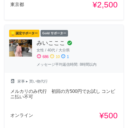
¥2,500
東京都
認定サポーター
Gold サポーター
みいこここ
check_circle
女性
/
40代
/
大分県
sentiment_satisfied
sentiment_neutral
sentiment_dissatisfied
686
10
1
メッセージ平均返信時間: 8時間以内
local_laundry_service
家事
▸ 買い物代行
メルカリのみ代行 初回の方500円でお試し コンビ
ニ払い不可
¥500
オンライン