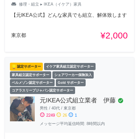
weekend
修理・組立
▸ IKEA（イケア）家具
【元IKEA公式】どんな家具でも組立、解体致します
¥2,000
東京都
認定サポーター
イケア家具組立認定サポーター
家具組立認定サポーター
シェアワーカー保険加入
ベルメゾン認定サポーター
Gold サポーター
コアラスリープジャパン認定サポーター
元IKEA公式組立業者 伊藤
check_circle
男性
/
40代
/
東京都
sentiment_satisfied
sentiment_neutral
sentiment_dissatisfied
2249
26
1
メッセージ平均返信時間: 8時間以内