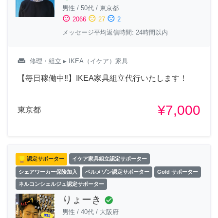
男性
/
50代
/
東京都
sentiment_satisfied
sentiment_neutral
sentiment_dissatisfied
2066
27
2
メッセージ平均返信時間: 24時間以内
weekend
修理・組立
▸ IKEA（イケア）家具
【毎日稼働中‼︎】IKEA家具組立代行いたします！
¥7,000
東京都
認定サポーター
イケア家具組立認定サポーター
シェアワーカー保険加入
ベルメゾン認定サポーター
Gold サポーター
ネルコンシェルジュ認定サポーター
りょーき
check_circle
男性
/
40代
/
大阪府