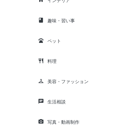
インテリア
class
趣味・習い事
pets
ペット
restaurant
料理
checkroom
美容・ファッション
chat
生活相談
camera_alt
写真・動画制作