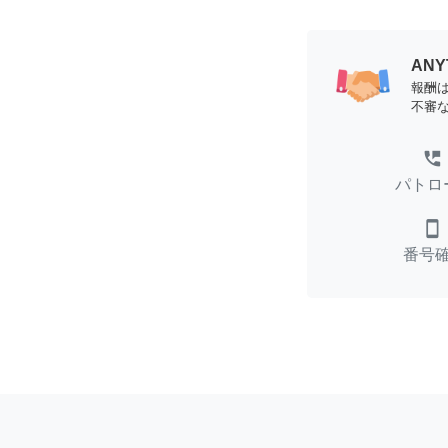
AN
報酬
不審
perm_phone_msg
パトロ
smartphone
番号