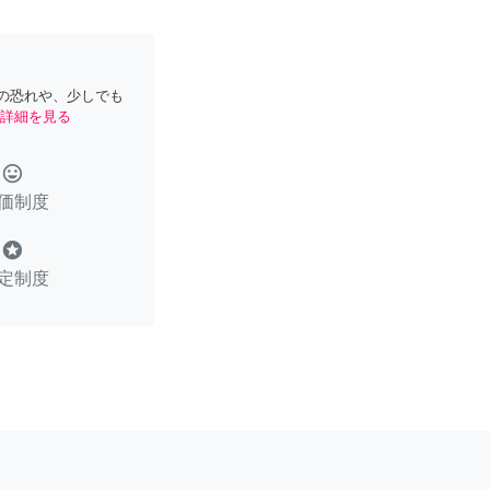
の恐れや、少しでも
詳細を見る
tag_faces
価制度
stars
定制度