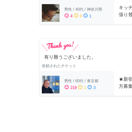
キッ
男性
/
40代
/
神奈川県
張り
sentiment_satisfied
sentiment_neutral
sentiment_dissatisfied
4
0
1
有り難うございました。
依頼されたチケット
★新宿
男性
/
60代
/
東京都
方募
sentiment_satisfied
sentiment_neutral
sentiment_dissatisfied
219
1
3