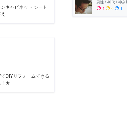
男性
/
40代
/
神奈
チンキャビネット シート
sentiment_satisfied
sentiment_neutral
sentiment_dissatisfied
4
0
1
替え
でDIYリフォームできる
集！★