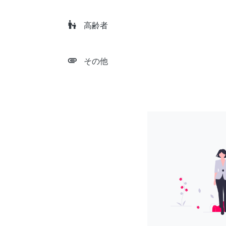
escalator_warning
高齢者
attachment
その他