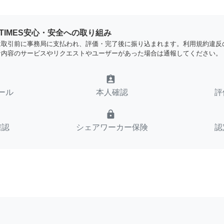
YTIMES安心・安全への取り組み
は取引前に事務局に支払われ、評価・完了後に振り込まれます。利用規約違反
な内容のサービスやリクエストやユーザーがあった場合は通報してください。
assignment_ind
ール
本人確認
評
lock
確認
シェアワーカー保険
認