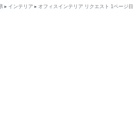
県
▸ インテリア
▸ オフィスインテリア
リクエスト
1ページ目