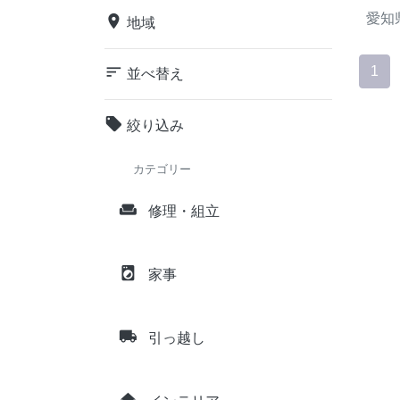
愛知
place
地域
sort
1
並べ替え
local_offer
絞り込み
カテゴリー
weekend
修理・組立
local_laundry_service
家事
local_shipping
引っ越し
home