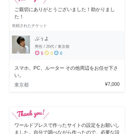
ご親切にありがとうございました！助かりまし
た！
依頼されたチケット
ぷぅよ
男性
/
20代
/
東京都
sentiment_satisfied
sentiment_neutral
sentiment_dissatisfied
5
0
0
スマホ、PC、ルーター その他周辺をお任せ下さ
い。
¥7,000
東京都
ワールドプレスで作ったサイトの設定をお願いし
ました。自分で調べながら作ったので、必要な設