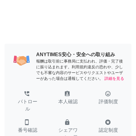
ANYTIMES安心・安全への取り組み
報酬は取引前に事務局に支払われ、評価・完了後
に振り込まれます。利用規約違反の恐れや、少し
でも不審な内容のサービスやリクエストやユーザ
ーがあった場合は通報してください。
詳細を見る
perm_phone_msg
assignment_ind
tag_faces
パトロー
本人確認
評価制度
ル
smartphone
lock
stars
番号確認
シェアワ
認定制度