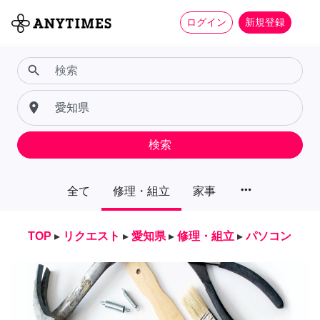
ログイン
新規登録
search
place
検索
more_horiz
全て
修理・組立
家事
TOP
▸
リクエスト
▸
愛知県
▸
修理・組立
▸
パソコン