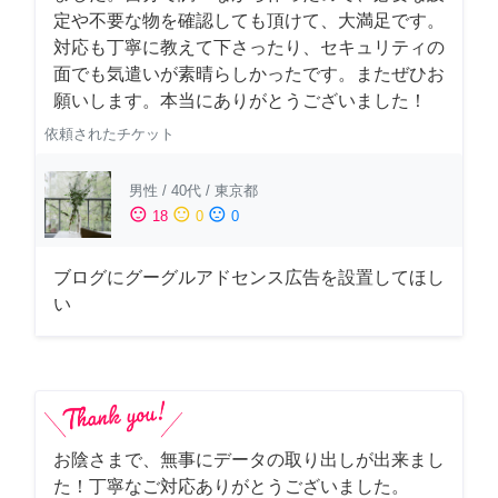
定や不要な物を確認しても頂けて、大満足です。
対応も丁寧に教えて下さったり、セキュリティの
面でも気遣いが素晴らしかったです。またぜひお
願いします。本当にありがとうございました！
依頼されたチケット
男性
/
40代
/
東京都
sentiment_satisfied
sentiment_neutral
sentiment_dissatisfied
18
0
0
ブログにグーグルアドセンス広告を設置してほし
い
お陰さまで、無事にデータの取り出しが出来まし
た！丁寧なご対応ありがとうございました。