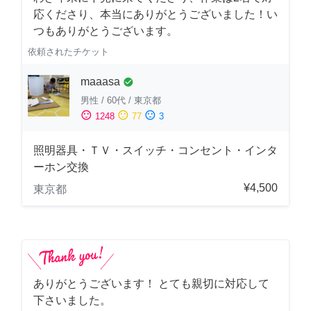
応くださり、本当にありがとうございました！い
つもありがとうございます。
依頼されたチケット
maaasa
check_circle
男性
/
60代
/
東京都
sentiment_satisfied
sentiment_neutral
sentiment_dissatisfied
1248
77
3
照明器具・ＴＶ・スイッチ・コンセント・インタ
ーホン交換
¥4,500
東京都
ありがとうございます！ とても親切に対応して
下さいました。