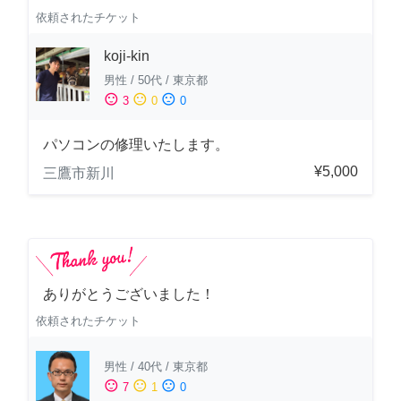
依頼されたチケット
koji-kin
男性
/
50代
/
東京都
sentiment_satisfied
sentiment_neutral
sentiment_dissatisfied
3
0
0
パソコンの修理いたします。
¥5,000
三鷹市新川
ありがとうございました！
依頼されたチケット
男性
/
40代
/
東京都
sentiment_satisfied
sentiment_neutral
sentiment_dissatisfied
7
1
0