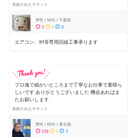
依頼されたチケット
男性
/
50代
/
千葉県
sentiment_satisfied
sentiment_neutral
sentiment_dissatisfied
2
0
0
エアコン、IH等専用回線工事承ります
プロ魂で細かいところまで丁寧なお仕事で素晴ら
しいです ありがとうございました 機会あればま
たお願いします
依頼されたチケット
男性
/
60代
/
東京都
sentiment_satisfied
sentiment_neutral
sentiment_dissatisfied
219
1
3