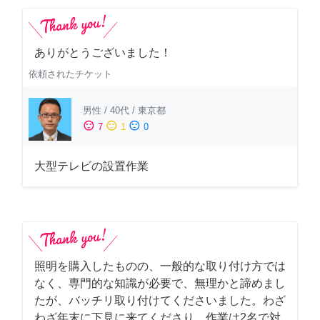
ありがとうございました！
依頼されたチケット
男性
/
40代
/
東京都
sentiment_satisfied
sentiment_neutral
sentiment_dissatisfied
7
1
0
大型テレビの設置作業
照明を購入したものの、一般的な取り付け方では
なく、専門的な知識が必要で、無理かと諦めまし
たが、バッチリ取り付けてくださいました。わざ
わざ年末に下見に来てくださり、作業は2名で対