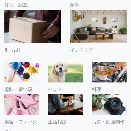
修理・組立
家事
引っ越し
インテリア
趣味・習い事
ペット
料理
美容・ファッシ
生活相談
写真・動画制作