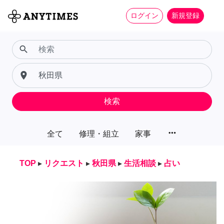
ログイン
新規登録
search
place
検索
more_horiz
全て
修理・組立
家事
TOP
▸
リクエスト
▸
秋田県
▸
生活相談
▸
占い