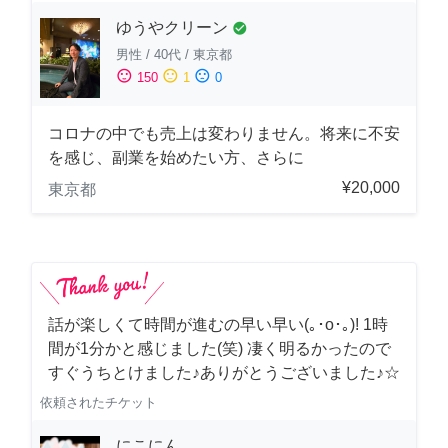
ゆうやクリーン
check_circle
男性
/
40代
/
東京都
sentiment_satisfied
sentiment_neutral
sentiment_dissatisfied
150
1
0
コロナの中でも売上は変わりません。将来に不安
を感じ、副業を始めたい方、さらに
¥20,000
東京都
話が楽しくて時間が進むの早い早い(｡･о･｡)! 1時
間が1分かと感じました(笑) 凄く明るかったので
すぐうちとけました♪ありがとうございました♪☆
依頼されたチケット
にこにん