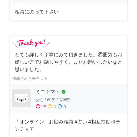
相談にのって下さい
とても詳しく丁寧にみて頂きました。雰囲気もお
優しい方でお話しやすく、またお願いしたいなと
思いました。
依頼されたチケット
ミニトマト
check_circle
女性
/
60代
/
宮崎県
sentiment_satisfied
sentiment_neutral
sentiment_dissatisfied
19
0
0
「オンライン」お悩み相談 #占い #相互扶助ボラ
ンティア