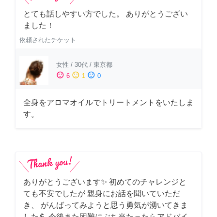
とても話しやすい方でした。 ありがとうござい
ました！
依頼されたチケット
女性
/
30代
/
東京都
sentiment_satisfied
sentiment_neutral
sentiment_dissatisfied
6
1
0
全身をアロマオイルでトリートメントをいたしま
す。
ありがとうございます✨ 初めてのチャレンジと
ても不安でしたが 親身にお話を聞いていただ
き、 がんばってみようと思う勇気が湧いてきま
した💪 今後また困難にぶち当たったらアドバイ