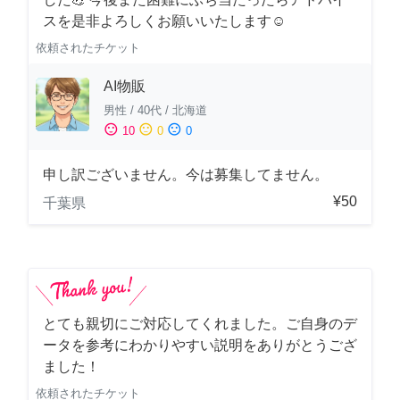
スを是非よろしくお願いいたします☺️
依頼されたチケット
AI物販
男性
/
40代
/
北海道
sentiment_satisfied
sentiment_neutral
sentiment_dissatisfied
10
0
0
申し訳ございません。今は募集してません。
¥50
千葉県
とても親切にご対応してくれました。ご自身のデ
ータを参考にわかりやすい説明をありがとうござ
ました！
依頼されたチケット