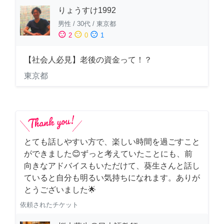
りょうすけ1992
男性
/
30代
/
東京都
sentiment_satisfied
sentiment_neutral
sentiment_dissatisfied
2
0
1
【社会人必見】老後の資金って！？
東京都
とても話しやすい方で、楽しい時間を過ごすこと
ができました😊ずっと考えていたことにも、前
向きなアドバイスもいただけて、葵生さんと話し
ていると自分も明るい気持ちになれます。ありが
とうございました🌟
依頼されたチケット