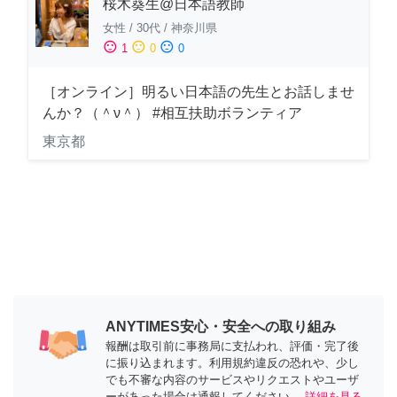
桜木葵生@日本語教師
女性
/
30代
/
神奈川県
sentiment_satisfied
sentiment_neutral
sentiment_dissatisfied
1
0
0
［オンライン］明るい日本語の先生とお話しませ
んか？（＾ν＾） #相互扶助ボランティア
東京都
ANYTIMES安心・安全への取り組み
報酬は取引前に事務局に支払われ、評価・完了後
に振り込まれます。利用規約違反の恐れや、少し
でも不審な内容のサービスやリクエストやユーザ
ーがあった場合は通報してください。
詳細を見る