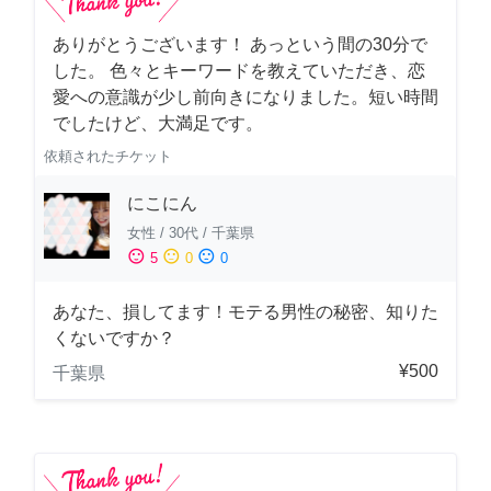
ありがとうございます！ あっという間の30分で
した。 色々とキーワードを教えていただき、恋
愛への意識が少し前向きになりました。短い時間
でしたけど、大満足です。
依頼されたチケット
にこにん
女性
/
30代
/
千葉県
sentiment_satisfied
sentiment_neutral
sentiment_dissatisfied
5
0
0
あなた、損してます！モテる男性の秘密、知りた
くないですか？
¥500
千葉県