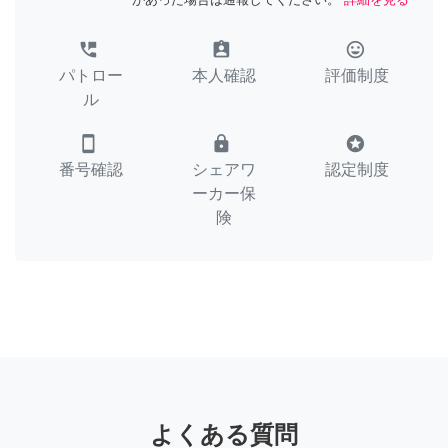
perm_phone_msg
assignment_ind
tag_faces
パトロー
本人確認
評価制度
ル
smartphone
lock
stars
番号確認
シェアワ
認定制度
ーカー保
険
よくある質問