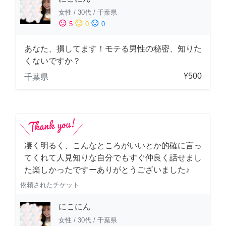
女性
/
30代
/
千葉県
sentiment_satisfied
sentiment_neutral
sentiment_dissatisfied
5
0
0
あなた、損してます！モテる男性の秘密、知りた
くないですか？
¥500
千葉県
凄く明るく、こんなところがいいとか的確に言っ
てくれて人見知りな自分でもすぐ仲良く話せまし
た楽しかったですーありがとうございました♪
依頼されたチケット
にこにん
女性
/
30代
/
千葉県