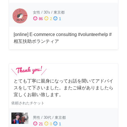
女性
/
30's
/
東京都
sentiment_satisfied
sentiment_neutral
sentiment_dissatisfied
86
2
1
[online] E-commerce consulting #volunteerhelp #
相互扶助ボランティア
とても丁寧に親身になってお話を聞いてアドバイ
スをして下さいました。またご縁がありましたら
宜しくお願い致します。
依頼されたチケット
男性
/
30代
/
東京都
sentiment_satisfied
sentiment_neutral
sentiment_dissatisfied
21
0
1