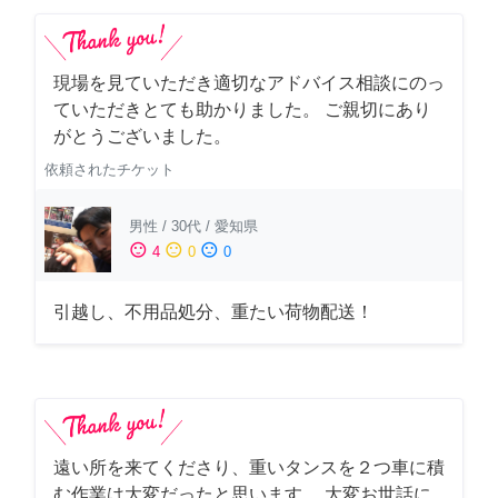
現場を見ていただき適切なアドバイス相談にのっ
ていただきとても助かりました。 ご親切にあり
がとうございました。
依頼されたチケット
男性
/
30代
/
愛知県
sentiment_satisfied
sentiment_neutral
sentiment_dissatisfied
4
0
0
引越し、不用品処分、重たい荷物配送！
遠い所を来てくださり、重いタンスを２つ車に積
む作業は大変だったと思います。 大変お世話に