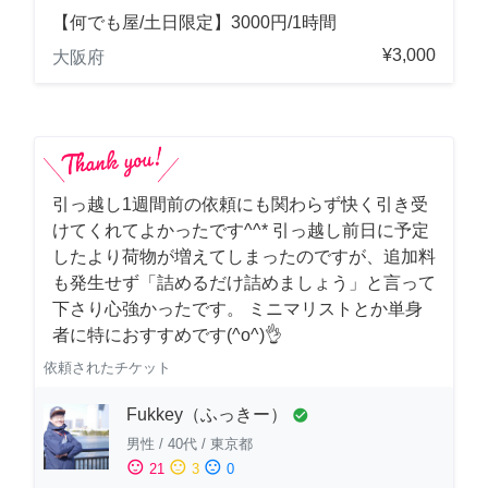
【何でも屋/土日限定】3000円/1時間
¥3,000
大阪府
引っ越し1週間前の依頼にも関わらず快く引き受
けてくれてよかったです^^* 引っ越し前日に予定
したより荷物が増えてしまったのですが、追加料
も発生せず「詰めるだけ詰めましょう」と言って
下さり心強かったです。 ミニマリストとか単身
者に特におすすめです(^o^)👌
依頼されたチケット
Fukkey（ふっきー）
check_circle
男性
/
40代
/
東京都
sentiment_satisfied
sentiment_neutral
sentiment_dissatisfied
21
3
0