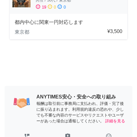
男性
/
50代
/
東京都
sentiment_satisfied
sentiment_neutral
sentiment_dissatisfied
19
0
0
都内中心に関東一円対応します
¥3,500
東京都
ANYTIMES安心・安全への取り組み
報酬は取引前に事務局に支払われ、評価・完了後
に振り込まれます。利用規約違反の恐れや、少し
でも不審な内容のサービスやリクエストやユーザ
ーがあった場合は通報してください。
詳細を見る
perm_phone_msg
assignment_ind
tag_faces