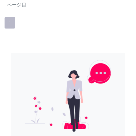
ページ目
1