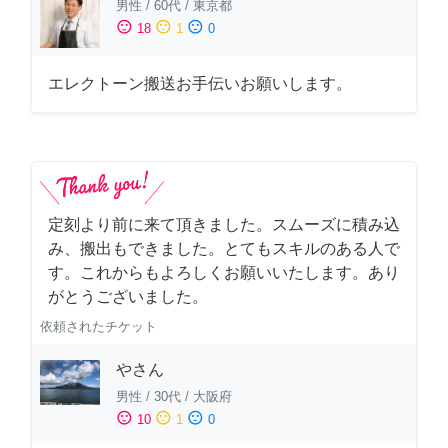
男性
/
60代
/
東京都
sentiment_satisfied
sentiment_neutral
sentiment_dissatisfied
18
1
0
エレクトーン搬送お手伝いお願いします。
定刻より前に来て頂きました。スムーズに積み込
み、搬出もできました。とてもスキルのある人で
す。これからもよろしくお願いいたします。あり
がとうございました。
依頼されたチケット
やさん
男性
/
30代
/
大阪府
sentiment_satisfied
sentiment_neutral
sentiment_dissatisfied
10
1
0