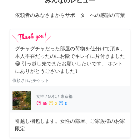
みんなのレビュー
依頼者のみなさまからサポーターへの感謝の言葉
グチャグチャだった部屋の荷物を仕分けて頂き、
本人不在だったのにお陰でキレイに片付きました
😀 引っ越し先でまたお願いしたいです。 ホント
にありがとうございました⤵
依頼されたチケット
女性
/
50代
/
東京都
sentiment_satisfied
sentiment_neutral
sentiment_dissatisfied
65
3
0
引越し梱包します。女性の部屋、ご家族様のお家
限定