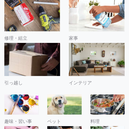
修理・組立
家事
引っ越し
インテリア
趣味・習い事
ペット
料理