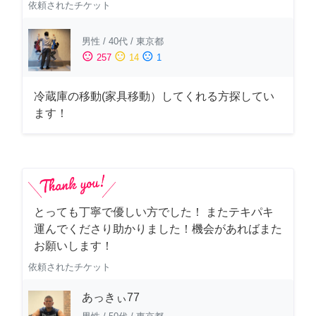
依頼されたチケット
男性
/
40代
/
東京都
sentiment_satisfied
sentiment_neutral
sentiment_dissatisfied
257
14
1
冷蔵庫の移動(家具移動）してくれる方探してい
ます！
とっても丁寧で優しい方でした！ またテキパキ
運んでくださり助かりました！機会があればまた
お願いします！
依頼されたチケット
あっきぃ77