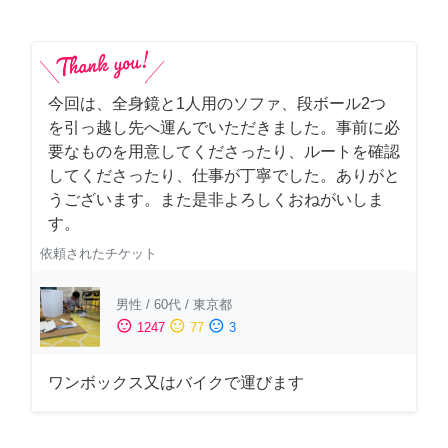
今回は、全身鏡と1人用のソファ、段ボール2つ
を引っ越し先へ運んでいただきました。事前に必
要なものを用意してくださったり、ルートを確認
してくださったり、仕事が丁寧でした。ありがと
うございます。また是非よろしくおねがいしま
す。
依頼されたチケット
男性
/
60代
/
東京都
sentiment_satisfied
sentiment_neutral
sentiment_dissatisfied
1247
77
3
ワンボックス又はバイクで運びます