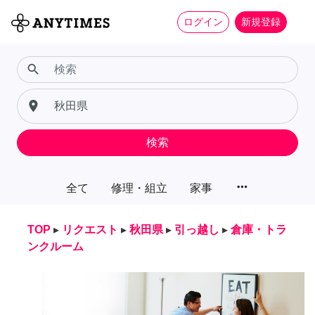
ログイン
新規登録
search
place
検索
more_horiz
全て
修理・組立
家事
TOP
▸
リクエスト
▸
秋田県
▸
引っ越し
▸
倉庫・トラ
ンクルーム