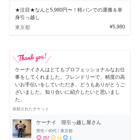
★注目★なんと5,980円〜！軽バンでの運搬＆単
身引っ越し
¥5,980
東京都
ケーナイさんはとてもプロフェッショナルなお仕
事をしてくれました。フレンドリーで、精度の高
いお手伝いをしていただき、どうもありがとうご
ざいました。知り合いに紹介したいと思いまし
た。
依頼されたチケット
ケーナイ 現引っ越し屋さん
男性
/
40代
/
東京都
sentiment_satisfied
sentiment_neutral
sentiment_dissatisfied
257
14
1