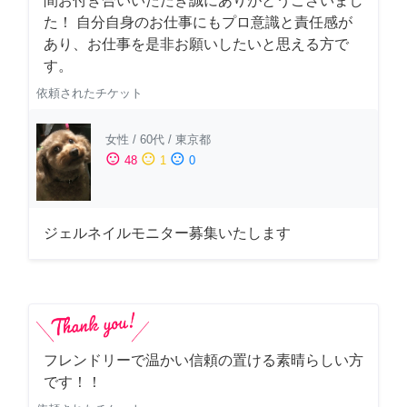
間お付き合いいただき誠にありがとうございまし
た！ 自分自身のお仕事にもプロ意識と責任感が
あり、お仕事を是非お願いしたいと思える方で
す。
依頼されたチケット
女性
/
60代
/
東京都
sentiment_satisfied
sentiment_neutral
sentiment_dissatisfied
48
1
0
ジェルネイルモニター募集いたします
フレンドリーで温かい信頼の置ける素晴らしい方
です！！