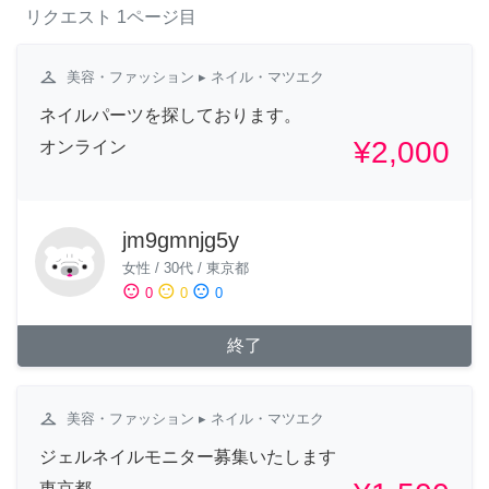
リクエスト
1ページ目
checkroom
美容・ファッション
▸ ネイル・マツエク
ネイルパーツを探しております。
¥2,000
オンライン
jm9gmnjg5y
女性
/
30代
/
東京都
sentiment_satisfied
sentiment_neutral
sentiment_dissatisfied
0
0
0
終了
checkroom
美容・ファッション
▸ ネイル・マツエク
ジェルネイルモニター募集いたします
東京都