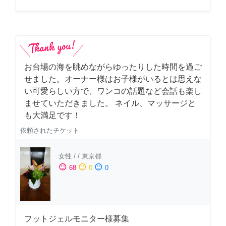
お台場の海を眺めながらゆったりした時間を過ご
せました。オーナー様はお子様がいるとは思えな
い可愛らしい方で、ワンコの話題など会話も楽し
ませていただきました。 ネイル、マッサージと
も大満足です！
依頼されたチケット
女性
/
/
東京都
sentiment_satisfied
sentiment_neutral
sentiment_dissatisfied
68
0
0
フットジェルモニター様募集