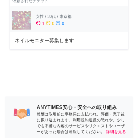
依頼されたチケット
女性
/
30代
/
東京都
sentiment_satisfied
sentiment_neutral
sentiment_dissatisfied
1
0
0
ネイルモニター募集します
ANYTIMES安心・安全への取り組み
報酬は取引前に事務局に支払われ、評価・完了後
に振り込まれます。利用規約違反の恐れや、少し
でも不審な内容のサービスやリクエストやユーザ
ーがあった場合は通報してください。
詳細を見る