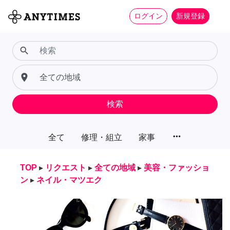
ログイン
新規登録
search
place
検索
more_horiz
全て
修理・組立
家事
TOP
▸
リクエスト
▸
全ての地域
▸
美容・ファッショ
ン
▸
ネイル・マツエク