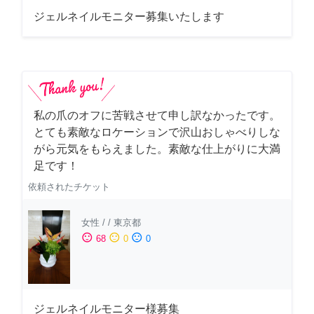
ジェルネイルモニター募集いたします
私の爪のオフに苦戦させて申し訳なかったです。
とても素敵なロケーションで沢山おしゃべりしな
がら元気をもらえました。素敵な仕上がりに大満
足です！
依頼されたチケット
女性
/
/
東京都
sentiment_satisfied
sentiment_neutral
sentiment_dissatisfied
68
0
0
ジェルネイルモニター様募集