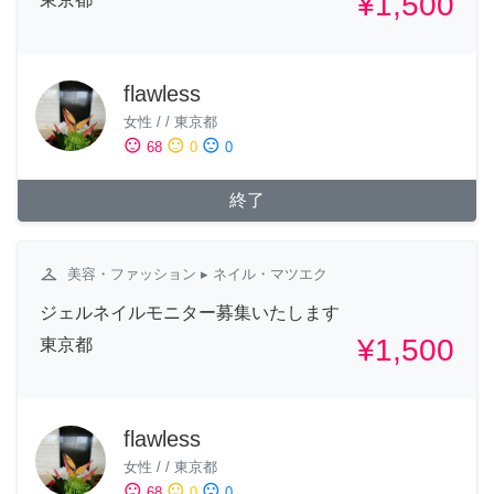
¥1,500
flawless
女性
/
/
東京都
sentiment_satisfied
sentiment_neutral
sentiment_dissatisfied
68
0
0
終了
checkroom
美容・ファッション
▸ ネイル・マツエク
ジェルネイルモニター募集いたします
¥1,500
東京都
flawless
女性
/
/
東京都
sentiment_satisfied
sentiment_neutral
sentiment_dissatisfied
68
0
0