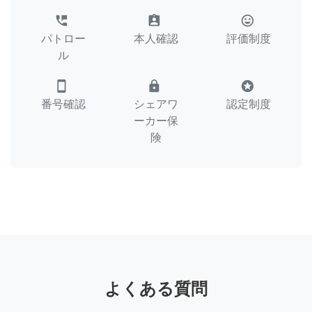
perm_phone_msg
assignment_ind
tag_faces
パトロー
本人確認
評価制度
ル
smartphone
lock
stars
番号確認
シェアワ
認定制度
ーカー保
険
よくある質問