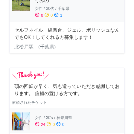
うみの
女性
/
30代
/
千葉県
sentiment_satisfied
sentiment_neutral
sentiment_dissatisfied
0
0
1
セルフネイル、練習台、ジェル、ポリッシュなん
でもOK！してくれる方募集します！
北松戸駅 (千葉県)
頭の回転が早く、気も遣っていただき感謝してお
ります。 信頼の置ける方です。
依頼されたチケット
女性
/
30's
/
神奈川県
sentiment_satisfied
sentiment_neutral
sentiment_dissatisfied
24
0
0