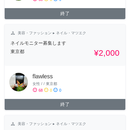
終了
checkroom
美容・ファッション
▸ ネイル・マツエク
ネイルモニター募集します
¥2,000
東京都
flawless
女性
/
/
東京都
sentiment_satisfied
sentiment_neutral
sentiment_dissatisfied
68
0
0
終了
checkroom
美容・ファッション
▸ ネイル・マツエク