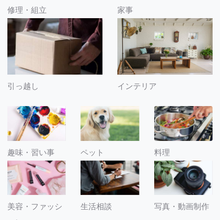
修理・組立
家事
引っ越し
インテリア
趣味・習い事
ペット
料理
美容・ファッシ
生活相談
写真・動画制作