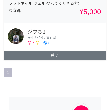
フットネイル(ジェル)やってくださる方❗
¥5,000
東京都
ジウちょ
女性
/
40代
/
東京都
sentiment_satisfied
sentiment_neutral
sentiment_dissatisfied
4
0
0
終了
1