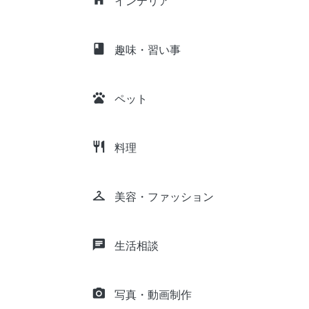
インテリア
class
趣味・習い事
pets
ペット
restaurant
料理
checkroom
美容・ファッション
chat
生活相談
camera_alt
写真・動画制作