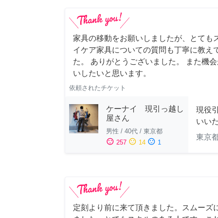
家具の移動をお願いしましたが、とても
イケア家具についての質問も丁寧に教え
た。 ありがとうございました。 また機
いしたいと思います。
依頼されたチケット
ケーナイ 現引っ越し
現役
屋さん
いい
男性
/
40代
/
東京都
東京
sentiment_satisfied
sentiment_neutral
sentiment_dissatisfied
257
14
1
定刻より前に来て頂きました。スムーズ