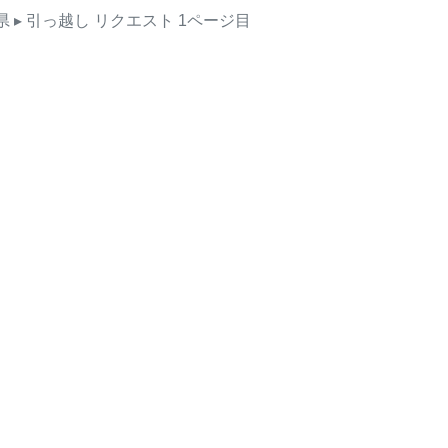
県
▸ 引っ越し
リクエスト
1ページ目