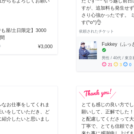
れからもよろしくお願い
たです^^* 引っ越し
すが、追加料も発生せず
さり心強かったです。 
す(^o^)👌
も屋/土日限定】3000
依頼されたチケット
時間
Fukkey（ふ
¥3,000
府
check_circle
男性
/
40代
/
東京
sentiment_satisfied
sentiment_neutral
sentiment_dissatisfied
21
3
0
ルなお仕事をしてくれま
とても感じの良い方でし
伝いをしていただき、ど
願いして、正解でした！
に紹介したいと思いまし
と配慮してくださって大
丁寧で、とても信頼でき
来た事に感謝申し上げま