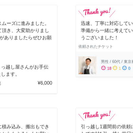
スムーズに進みました。
迅速、丁寧に対応してい
て頂き、大変助かりまし
準備から一緒に考えてい
会がありましたらぜひお願
うございました！
依頼されたチケット
男性
/
60代
/
東京
引っ越し屋さんがお手伝
sentiment_satisfied
sentiment_neutral
sentiment_dissatisfied
18
1
0
たします。
¥6,000
都
に積み込み、搬出もでき
引っ越し1週間前の依頼