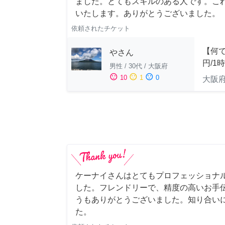
ました。とてもスキルのある人です。こ
いたします。ありがとうございました。
依頼されたチケット
【何で
やさん
円/1
男性
/
30代
/
大阪府
sentiment_satisfied
sentiment_neutral
sentiment_dissatisfied
10
1
0
大阪
ケーナイさんはとてもプロフェッショナ
した。フレンドリーで、精度の高いお手
うもありがとうございました。知り合い
た。