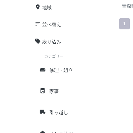
青森
place
地域
sort
1
並べ替え
local_offer
絞り込み
カテゴリー
weekend
修理・組立
local_laundry_service
家事
local_shipping
引っ越し
home