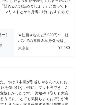
前日に予定したより荷物が増えてしまったので
「詰めるだけ詰めましょう」と言って下
ミニマリストとか単身者に特におすすめで
っきー）
★注目★なんと5,980円〜！軽
バンでの運搬＆単身引っ越し
都
¥5,980
東京都
た。やはり本業が引越しやさんの方にお
 床を傷つけない様に、マット等できちん
変嬉しかったです。 終始やり取りも大変
る方です。 とても気持ちよくお取引が出
す！ また何か家具移動する際は是非お願