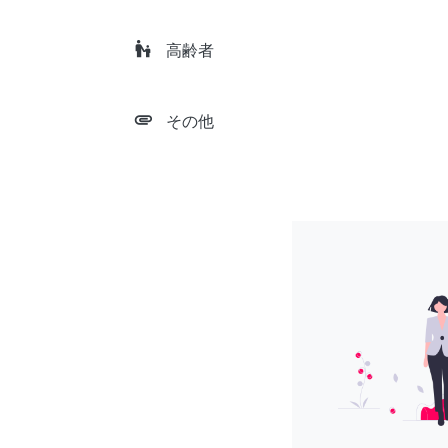
escalator_warning
高齢者
attachment
その他