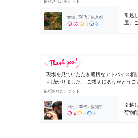
依頼されたチケット
引越
女性
/
50代
/
東京都
屋、
sentiment_satisfied
sentiment_neutral
sentiment_dissatisfied
65
3
0
現場を見ていただき適切なアドバイス相
も助かりました。 ご親切にありがとうご
依頼されたチケット
引越
男性
/
30代
/
愛知県
荷物
sentiment_satisfied
sentiment_neutral
sentiment_dissatisfied
4
0
0