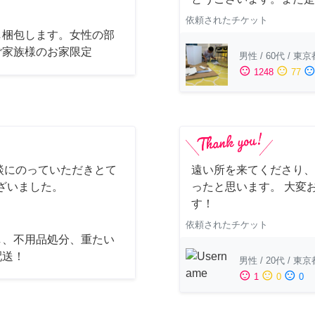
依頼されたチケット
し梱包します。女性の部
ご家族様のお家限定
男性
/
60代
/
東京
sentiment_satisfied
sentiment_neutral
sentiment_dissatisfi
1248
77
談にのっていただきとて
遠い所を来てくださり、
ざいました。
ったと思います。 大変
す！
依頼されたチケット
し、不用品処分、重たい
配送！
男性
/
20代
/
東京
sentiment_satisfied
sentiment_neutral
sentiment_dissatisfied
1
0
0