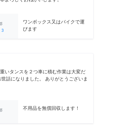
ワンボックス又はバイクで運
都
びます
ed
3
重いタンスを２つ車に積む作業は大変だ
お世話になりました。 ありがとうございま
不用品を無償回収します！
都